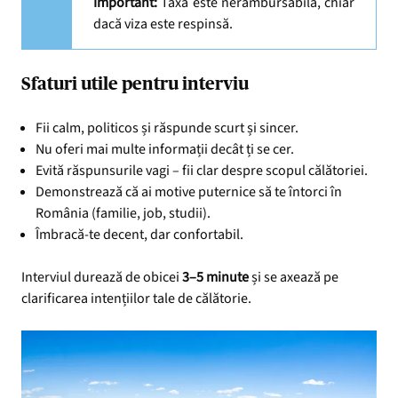
Important:
Taxa este nerambursabilă, chiar
dacă viza este respinsă.
Sfaturi utile pentru interviu
Fii calm, politicos și răspunde scurt și sincer.
Nu oferi mai multe informații decât ți se cer.
Evită răspunsurile vagi – fii clar despre scopul călătoriei.
Demonstrează că ai motive puternice să te întorci în
România (familie, job, studii).
Îmbracă-te decent, dar confortabil.
Interviul durează de obicei
3–5 minute
și se axează pe
clarificarea intențiilor tale de călătorie.