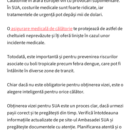
Călătoriile în afara Europei vin cu provocări suplimentare.
În SUA, costurile medicale sunt foarte ridicate, iar
tratamentele de urgență pot depăși mii de dolari.
O
asigurare medicală de călătorie
te protejează de astfel de
cheltuieli neprevăzute și îți oferă liniște în cazul unor
incidente medicale.
Totodată, este importantă și pentru prevenirea riscurilor
asociate cu boli tropicale precum febra dengue, care pot fi
întâlnite în diverse zone de tranzit.
Chiar dacă nu este obligatorie pentru obținerea vizei, este o
alegere inteligentă pentru orice călător.
Obținerea vizei pentru SUA este un proces clar, dacă urmezi
pașii corect și te pregătești din timp. Verifică întotdeauna
informațiile actualizate de pe site-ul Ambasadei SUA și
pregătește documentele cu atenție. Planificarea atentă și o