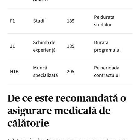
Pe durata
F1
Studii
185
4–8
studiilor
Schimb de
Durata
J1
185
4–8
experiență
programului
Muncă
Pe perioada
6–1
H1B
205
specializată
contractului
săp
De ce este recomandată o
asigurare medicală de
călătorie