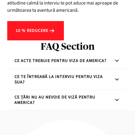
atitudine calmă la interviu te pot aduce mai aproape de
următoarea ta aventură americană.
10 % REDUCERE
FAQ Section
CE ACTE TREBUIE PENTRU VIZA DE AMERICA?
CE TE ÎNTREABĂ LA INTERVIU PENTRU VIZA
Pașaport valabil, formular DS-160 completat,
SUA?
dovada plății taxei, confirmarea programării și
documente justificative (invitație, dovadă de venit,
CE ȚĂRI NU AU NEVOIE DE VIZĂ PENTRU
Întrebările vizează scopul călătoriei, durata șederii,
itinerar).
AMERICA?
situația profesională și planurile de revenire în
România. Scopul este de a verifica legăturile tale cu
Țările incluse în programul Visa Waiver (ex: Franța,
țara de origine.
Germania, Italia, Spania, Japonia). România nu este
încă parte din acest program.