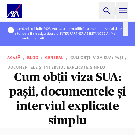
Începând cu 1 iulie 2026, vor avea loc modificări ale sediului social și ale
altor detalii ale asigurătorului INTER PARTNER ASSISTANCE S.A.. Mai
multe informații
AICI
.
ACASĂ
/
BLOG
/
GENERAL
/
CUM OBȚII VIZA SUA: PAȘII,
DOCUMENTELE ȘI INTERVIUL EXPLICATE SIMPLU
Cum obții viza SUA:
pașii, documentele și
interviul explicate
simplu