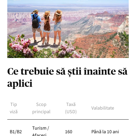
Ce trebuie să știi înainte să
aplici
Tip
Scop
Taxă
Valabilitate
pro
viză
principal
(USD)
es
Turism /
B1/B2
160
Până la 10 ani
1–4
Afaceri