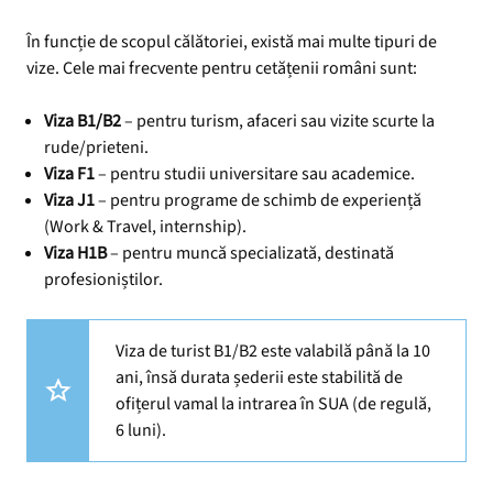
În funcție de scopul călătoriei, există mai multe tipuri de
vize. Cele mai frecvente pentru cetățenii români sunt:
Viza B1/B2
– pentru turism, afaceri sau vizite scurte la
rude/prieteni.
Viza F1
– pentru studii universitare sau academice.
Viza J1
– pentru programe de schimb de experiență
(Work & Travel, internship).
Viza H1B
– pentru muncă specializată, destinată
profesioniștilor.
Viza de turist B1/B2 este valabilă până la 10
ani, însă durata șederii este stabilită de
ofițerul vamal la intrarea în SUA (de regulă,
6 luni).