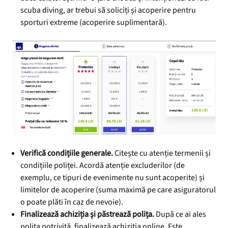
scuba diving, ar trebui să soliciți și acoperire pentru
sporturi extreme (acoperire suplimentară).
Verifică condițiile generale.
Citește cu atenție termenii și
condițiile poliței. Acordă atenție excluderilor (de
exemplu, ce tipuri de evenimente nu sunt acoperite) și
limitelor de acoperire (suma maximă pe care asiguratorul
o poate plăti în caz de nevoie).
Finalizează achiziția și păstrează polița.
După ce ai ales
polița potrivită, finalizează achiziția online. Este