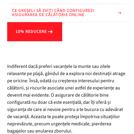
CE GREȘELI SĂ EVIȚI CÂND CONFIGUREZI
ASIGURAREA DE CĂLĂTORIE ONLINE
10% REDUCERE
Indiferent dacă preferi vacanțele la munte sau zilele
relaxante pe plajă, gândul de a explora noi destinații atrage
pe oricine. Însă, odată cu creșterea interesului pentru
călătorii, și riscurile asociate unei astfel de experiențe au
devenit mai evidente. O asigurare de călătorie bine
configurată nu doar că este esențială, dar îți oferă și
siguranța de care ai nevoie pentru a te bucura cu adevărat
de vacanță. Aceasta te poate proteja împotriva situațiilor
neprevăzute, precum urgențele medicale, pierderea
bagajelor sau anularea zborului.