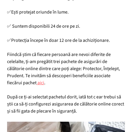
✅Ești protejat oriunde în lume.
✅ Suntem disponibili 24 de ore pe zi.
✅Protecția începe în doar 12 ore de la achiziționare.
Fiindcă știm că fiecare persoană are nevoi diferite de
celelalte, ți-am pregătit trei pachete de asigurări de
călătorie online dintre care poți alege: Protector, Înțelept,
Prudent. Te invităm să descoperi beneficiile asociate
fiecărui pachet
aici
.
După ce ți-ai selectat pachetul dorit, iată tot c ear trebui să
știi ca să-ți configurezi asigurarea de călătorie online corect
și să fii gata de plecare în siguranță.