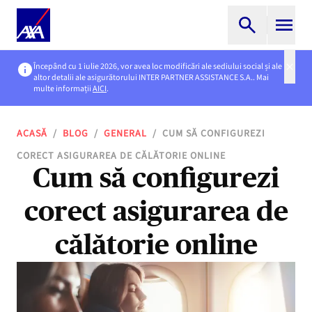
Începând cu 1 iulie 2026, vor avea loc modificări ale sediului social și ale
altor detalii ale asigurătorului INTER PARTNER ASSISTANCE S.A.. Mai
multe informații
AICI
.
ACASĂ
/
BLOG
/
GENERAL
/
CUM SĂ CONFIGUREZI
CORECT ASIGURAREA DE CĂLĂTORIE ONLINE
Cum să configurezi
corect asigurarea de
călătorie online