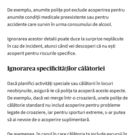
De exemplu, anumite polițe pot exclude acoperirea pentru
anumite condiții medicale preexistente sau pentru
accidente care survin în urma consumului de alcool.
Ignorarea acestor detalii poate duce la surprize neplăcute
în caz de incident, atunci când vei descoperi că nu ești
acoperit pentru riscurile specifice.
Ignorarea specificităților călătoriei
Dacă planifici activități speciale sau călătorii în locuri
neobișnuite, asigură-te că polița ta acoperă aceste aspecte.
De exemplu, dacă vei merge într-o croazieră, unele polițe de
călătorie standard nu includ acoperire pentru probleme
legate de croaziere, iar pentru sporturi extreme, s-ar putea
să ai nevoie de o acoperire suplimentară.
De asemenea, în cazul în care călătoria ta include excursii în