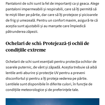
Pantalonii de schi sunt la fel de importanți ca și geaca. Alege
pantaloni impermeabili și respirabili, care să îți permită să
te miști liber pe pârtie, dar care să îți protejeze și picioarele
de frig și umezeală. Pentru un confort maxim, asigură-te că
aceștia sunt ajustabili și au manșete care împiedică
pătrunderea zăpezii.
Ochelari de schi: Protejează-ți ochii de
condițiile extreme
Ochelarii de schi sunt esențiali pentru protecția ochilor de
soarele puternic, de vânt și zăpadă. Aceștia trebuie să aibă
lentile anti-aburire și protecție UV pentru a preveni
disconfortul și pentru a îți proteja vederea pe pârtie.
Lentilele sunt disponibile în diferite culori, în funcție de
condițiile meteorologice și de preferințele tale.