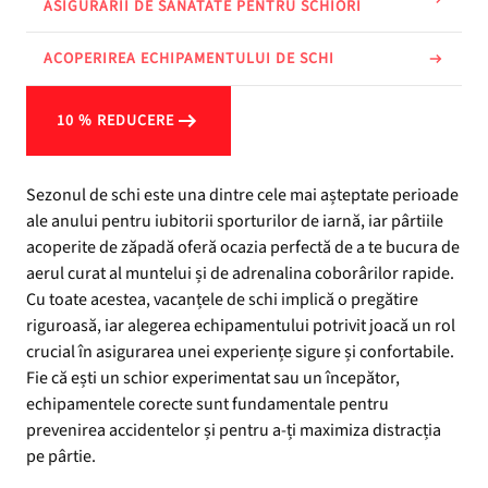
ASIGURĂRII DE SĂNĂTATE PENTRU SCHIORI
ACOPERIREA ECHIPAMENTULUI DE SCHI
10 % REDUCERE
Sezonul de schi este una dintre cele mai așteptate perioade
ale anului pentru iubitorii sporturilor de iarnă, iar pârtiile
acoperite de zăpadă oferă ocazia perfectă de a te bucura de
aerul curat al muntelui și de adrenalina coborârilor rapide.
Cu toate acestea, vacanțele de schi implică o pregătire
riguroasă, iar alegerea echipamentului potrivit joacă un rol
crucial în asigurarea unei experiențe sigure și confortabile.
Fie că ești un schior experimentat sau un începător,
echipamentele corecte sunt fundamentale pentru
prevenirea accidentelor și pentru a-ți maximiza distracția
pe pârtie.