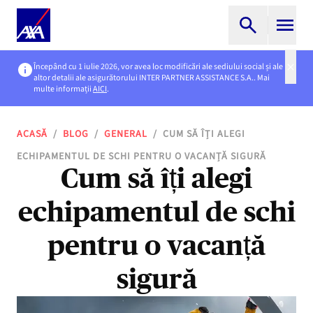
Începând cu 1 iulie 2026, vor avea loc modificări ale sediului social și ale
altor detalii ale asigurătorului INTER PARTNER ASSISTANCE S.A.. Mai
multe informații
AICI
.
ACASĂ
/
BLOG
/
GENERAL
/
CUM SĂ ÎȚI ALEGI
ECHIPAMENTUL DE SCHI PENTRU O VACANȚĂ SIGURĂ
Cum să îți alegi
echipamentul de schi
pentru o vacanță
sigură