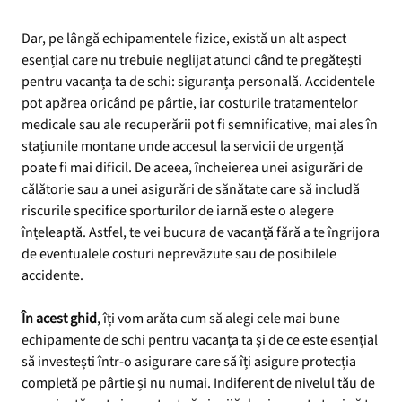
Dar, pe lângă echipamentele fizice, există un alt aspect
esențial care nu trebuie neglijat atunci când te pregătești
pentru vacanța ta de schi: siguranța personală. Accidentele
pot apărea oricând pe pârtie, iar costurile tratamentelor
medicale sau ale recuperării pot fi semnificative, mai ales în
stațiunile montane unde accesul la servicii de urgență
poate fi mai dificil. De aceea, încheierea unei asigurări de
călătorie sau a unei asigurări de sănătate care să includă
riscurile specifice sporturilor de iarnă este o alegere
înțeleaptă. Astfel, te vei bucura de vacanță fără a te îngrijora
de eventualele costuri neprevăzute sau de posibilele
accidente.
În acest ghid
, îți vom arăta cum să alegi cele mai bune
echipamente de schi pentru vacanța ta și de ce este esențial
să investești într-o asigurare care să îți asigure protecția
completă pe pârtie și nu numai. Indiferent de nivelul tău de