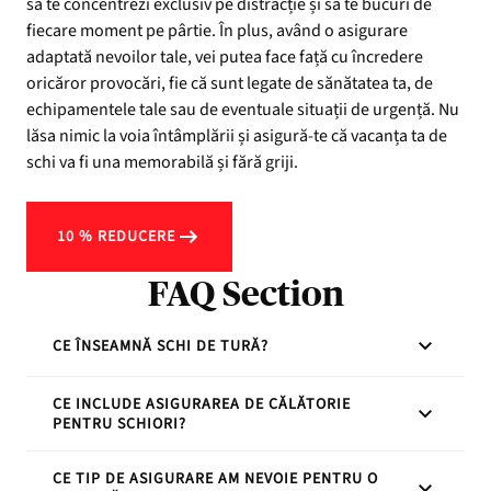
să te concentrezi exclusiv pe distracție și să te bucuri de
fiecare moment pe pârtie. În plus, având o asigurare
adaptată nevoilor tale, vei putea face față cu încredere
oricăror provocări, fie că sunt legate de sănătatea ta, de
echipamentele tale sau de eventuale situații de urgență. Nu
lăsa nimic la voia întâmplării și asigură-te că vacanța ta de
schi va fi una memorabilă și fără griji.
10 % REDUCERE
FAQ Section
CE ÎNSEAMNĂ SCHI DE TURĂ?
CE INCLUDE ASIGURAREA DE CĂLĂTORIE
Schiul de tură implică urcarea unui munte cu
PENTRU SCHIORI?
schiurile și coborârea pe pârtii neamenajate, în
general pe trasee mai puțin accesibile. Este o
CE TIP DE ASIGURARE AM NEVOIE PENTRU O
Asigurarea de călătorie pentru schiori include
activitate care necesită un echipament specializat și