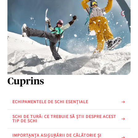
Cuprins
ECHIPAMENTELE DE SCHI ESENȚIALE
SCHI DE TURĂ: CE TREBUIE SĂ ȘTII DESPRE ACEST
TIP DE SCHI
IMPORTANȚA ASIGURĂRII DE CĂLĂTORIE ȘI