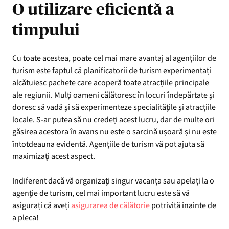
O utilizare eficientă a
timpului
Cu toate acestea, poate cel mai mare avantaj al agențiilor de
turism este faptul că planificatorii de turism experimentați
alcătuiesc pachete care acoperă toate atracțiile principale
ale regiunii. Mulți oameni călătoresc în locuri îndepărtate și
doresc să vadă și să experimenteze specialitățile și atracțiile
locale. S-ar putea să nu credeți acest lucru, dar de multe ori
găsirea acestora în avans nu este o sarcină ușoară și nu este
întotdeauna evidentă. Agențiile de turism vă pot ajuta să
maximizați acest aspect.
Indiferent dacă vă organizați singur vacanța sau apelați la o
agenție de turism, cel mai important lucru este să vă
asigurați că aveți
asigurarea de călătorie
potrivită înainte de
a pleca!