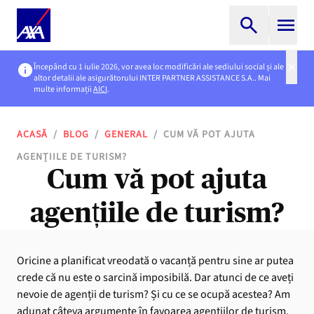
Începând cu 1 iulie 2026, vor avea loc modificări ale sediului social și ale
altor detalii ale asigurătorului INTER PARTNER ASSISTANCE S.A.. Mai
multe informații
AICI
.
ACASĂ
/
BLOG
/
GENERAL
/
CUM VĂ POT AJUTA
AGENȚIILE DE TURISM?
Cum vă pot ajuta
agențiile de turism?
Oricine a planificat vreodată o vacanță pentru sine ar putea
crede că nu este o sarcină imposibilă. Dar atunci de ce aveți
nevoie de agenții de turism? Și cu ce se ocupă acestea? Am
adunat câteva argumente în favoarea agențiilor de turism.