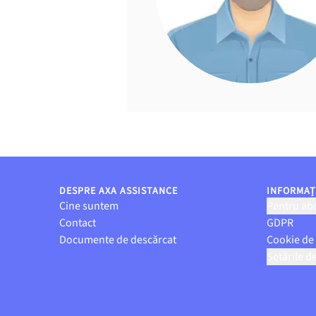
DESPRE AXA ASSISTANCE
INFORMAȚI
Cine suntem
Pentru abo
Contact
GDPR
Documente de descărcat
Cookie de
Setările d