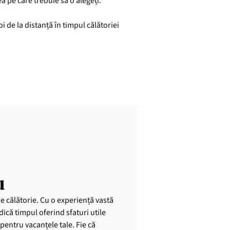
a pe care trebuie să o alegeți.
i de la distanță în timpul călătoriei
u
de călătorie. Cu o experiență vastă
dică timpul oferind sfaturi utile
pentru vacanțele tale. Fie că