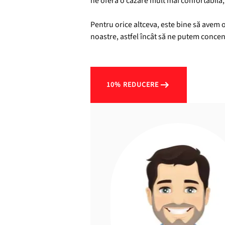
ne oferă o cazare mult mai confortabilă, 
Pentru orice altceva, este bine să avem o 
noastre, astfel încât să ne putem concen
10% REDUCERE