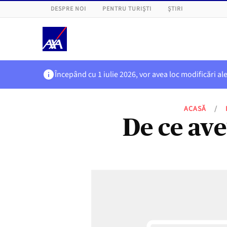
DESPRE NOI
PENTRU TURIȘTI
ȘTIRI
Începând cu 1 iulie 2026, vor avea loc modificări al
ACASĂ
/
De ce ave