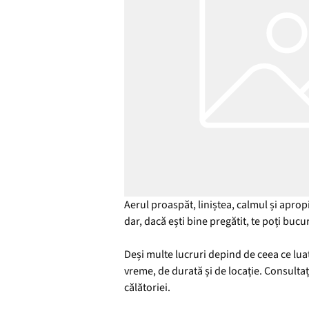
Aerul proaspăt, liniștea, calmul și apro
dar, dacă ești bine pregătit, te poți buc
Deși multe lucruri depind de ceea ce luaț
vreme, de durată și de locație. Consulta
călătoriei.