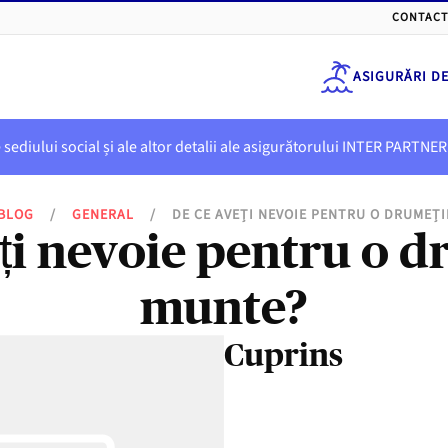
CONTACT
ASIGURĂRI D
e sediului social și ale altor detalii ale asigurătorului INTER PART
BLOG
/
GENERAL
/
DE CE AVEȚI NEVOIE PENTRU O DRUMEȚI
ți nevoie pentru o d
munte?
Cuprins