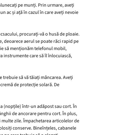
 alunecați pe munți. Prin urmare, aveți
 ac și ață în cazul în care aveți nevoie
ucsacului, procurați-vă o husă de ploaie.
e, deoarece aerul se poate răci rapid pe
oie să menționăm telefonul mobil,
a instrumente care să îl înlocuiască,
e trebuie să vă tăiați mâncarea. Aveți
t cremă de protecție solară. De
 (nopțile) într-un adăpost sau cort. În
ânghii de ancorare pentru cort. În plus,
 multe zile. Împachetarea articolelor de
folosiți conserve. Bineînțeles, cabanele