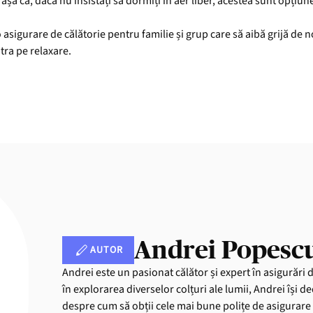
așa că, dacă nu insistați să dormiți în aer liber, acestea sunt opțiune
asigurare de călătorie pentru familie și grup care să aibă grijă de no
tra pe relaxare.
Andrei Popesc
AUTOR
Andrei este un pasionat călător și expert în asigurări 
în explorarea diverselor colțuri ale lumii, Andrei își de
despre cum să obții cele mai bune polițe de asigurare 