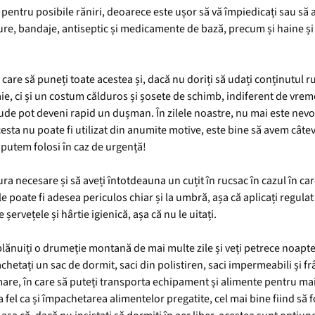
i pentru posibile răniri, deoarece este ușor să vă împiedicați sau să
, bandaje, antiseptic și medicamente de bază, precum și haine și un
 care să puneți toate acestea și, dacă nu doriți să udați conținutul r
aie, ci și un costum călduros și șosete de schimb, indiferent de vrem
 ude pot deveni rapid un dușman. În zilele noastre, nu mai este nev
esta nu poate fi utilizat din anumite motive, este bine să avem câtev
e putem folosi în caz de urgență!
ra necesare și să aveți întotdeauna un cuțit în rucsac în cazul în car
e poate fi adesea periculos chiar și la umbră, așa că aplicați regula
șervețele și hârtie igienică, așa că nu le uitați.
lănuiți o drumeție montană de mai multe zile și veți petrece noaptea
chetați un sac de dormit, saci din polistiren, saci impermeabili și fr
are, în care să puteți transporta echipament și alimente pentru mai
a fel ca și împachetarea alimentelor pregatite, cel mai bine fiind să 