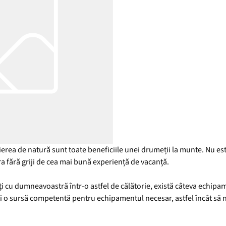
pierea de natură sunt toate beneficiile unei drumeții la munte. Nu es
ura fără griji de cea mai bună experiență de vacanță.
i cu dumneavoastră într-o astfel de călătorie, există câteva echipame
ți o sursă competentă pentru echipamentul necesar, astfel încât să nu