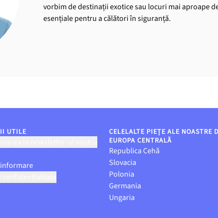
vorbim de destinații exotice sau locuri mai aproape de 
esențiale pentru a călători în siguranță.
I UTILE
CELELALTE PIEȚE ALE NOASTRE 
EUROPA CENTRALĂ
narea la newsletter-ul nostru
Republica Cehă
Slovacia
 informare
Polonia
e confidențialitate
Germania
Ungaria