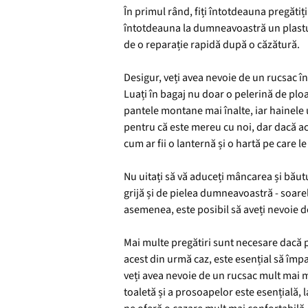
În primul rând, fiți întotdeauna pregătiț
întotdeauna la dumneavoastră un plasture
de o reparație rapidă după o căzătură.
Desigur, veți avea nevoie de un rucsac în
Luați în bagaj nu doar o pelerină de plo
pantele montane mai înalte, iar hainele
pentru că este mereu cu noi, dar dacă ac
cum ar fii o lanternă și o hartă pe care l
Nu uitați să vă aduceți mâncarea și băutu
grijă și de pielea dumneavoastră - soarel
asemenea, este posibil să aveți nevoie de 
Mai multe pregătiri sunt necesare dacă p
acest din urmă caz, este esențial să împa
veți avea nevoie de un rucsac mult mai m
toaletă și a prosoapelor este esențială, l