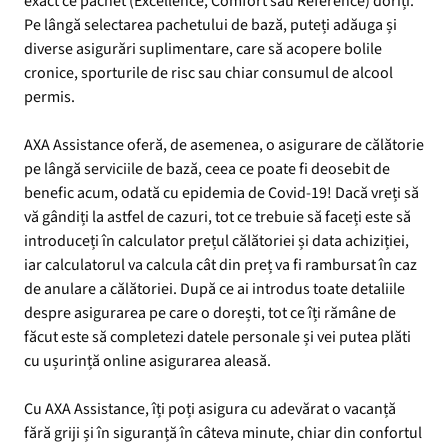
exact ce pachet (Excellence, Comfort sau Reference) doriți.
Pe lângă selectarea pachetului de bază, puteți adăuga și
diverse asigurări suplimentare, care să acopere bolile
cronice, sporturile de risc sau chiar consumul de alcool
permis.
AXA Assistance oferă, de asemenea, o asigurare de călătorie
pe lângă serviciile de bază, ceea ce poate fi deosebit de
benefic acum, odată cu epidemia de Covid-19! Dacă vreți să
vă gândiți la astfel de cazuri, tot ce trebuie să faceți este să
introduceți în calculator prețul călătoriei și data achiziției,
iar calculatorul va calcula cât din preț va fi rambursat în caz
de anulare a călătoriei. După ce ai introdus toate detaliile
despre asigurarea pe care o dorești, tot ce îți rămâne de
făcut este să completezi datele personale și vei putea plăti
cu ușurință online asigurarea aleasă.
Cu AXA Assistance, îți poți asigura cu adevărat o vacanță
fără griji și în siguranță în câteva minute, chiar din confortul