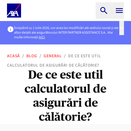
Începând cu 1 iulie 2026, vor avea loc modificări ale sediului social și ale
altor detalii ale asigurătorului INTER PARTNER ASSISTANCE S.A.. Mai
multe informații
AICI
.
ACASĂ
/
BLOG
/
GENERAL
/
DE CE ESTE UTIL
CALCULATORUL DE ASIGURĂRI DE CĂLĂTORIE?
De ce este util
calculatorul de
asigurări de
călătorie?