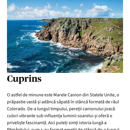
Cuprins
O astfel de minune este Marele Canion din Statele Unite, o
prăpastie vastă și adâncă săpată în stâncă formată de râul
Colorado. De-a lungul timpului, pereții canionului joacă
culori vibrante sub influența luminii soarelui și oferă o
priveliște fascinantă. Aici puteți simți istoria lungă a
Pământului, cum s-au format pereții de stâncă de-a lungul