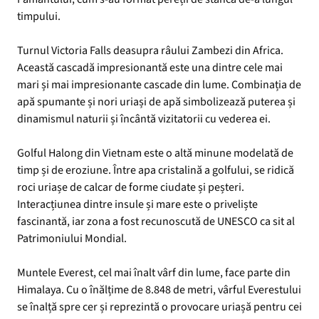
timpului.
Turnul Victoria Falls deasupra râului Zambezi din Africa.
Această cascadă impresionantă este una dintre cele mai
mari și mai impresionante cascade din lume. Combinația de
apă spumante și nori uriași de apă simbolizează puterea și
dinamismul naturii și încântă vizitatorii cu vederea ei.
Golful Halong din Vietnam este o altă minune modelată de
timp și de eroziune. Între apa cristalină a golfului, se ridică
roci uriașe de calcar de forme ciudate și peșteri.
Interacțiunea dintre insule și mare este o priveliște
fascinantă, iar zona a fost recunoscută de UNESCO ca sit al
Patrimoniului Mondial.
Muntele Everest, cel mai înalt vârf din lume, face parte din
Himalaya. Cu o înălțime de 8.848 de metri, vârful Everestului
se înalță spre cer și reprezintă o provocare uriașă pentru cei