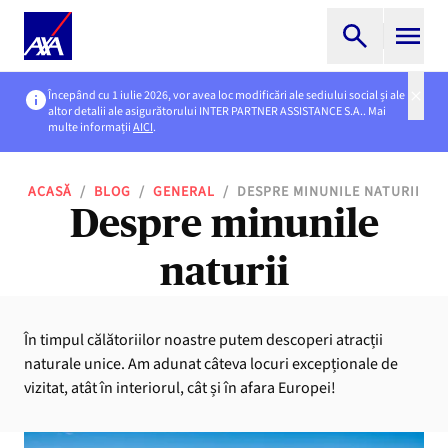
Începând cu 1 iulie 2026, vor avea loc modificări ale sediului social și ale
altor detalii ale asigurătorului INTER PARTNER ASSISTANCE S.A.. Mai
multe informații
AICI
.
ACASĂ
/
BLOG
/
GENERAL
/
DESPRE MINUNILE NATURII
Despre minunile
naturii
În timpul călătoriilor noastre putem descoperi atracții
naturale unice. Am adunat câteva locuri excepționale de
vizitat, atât în interiorul, cât și în afara Europei!