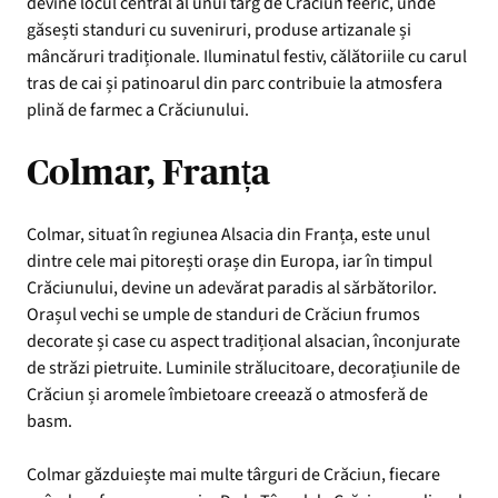
devine locul central al unui târg de Crăciun feeric, unde
găsești standuri cu suveniruri, produse artizanale și
mâncăruri tradiționale. Iluminatul festiv, călătoriile cu carul
tras de cai și patinoarul din parc contribuie la atmosfera
plină de farmec a Crăciunului.
Colmar, Franța
Colmar, situat în regiunea Alsacia din Franța, este unul
dintre cele mai pitorești orașe din Europa, iar în timpul
Crăciunului, devine un adevărat paradis al sărbătorilor.
Orașul vechi se umple de standuri de Crăciun frumos
decorate și case cu aspect tradițional alsacian, înconjurate
de străzi pietruite. Luminile strălucitoare, decorațiunile de
Crăciun și aromele îmbietoare creează o atmosferă de
basm.
Colmar găzduiește mai multe târguri de Crăciun, fiecare