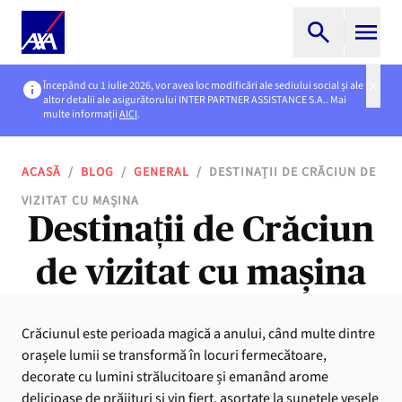
Începând cu 1 iulie 2026, vor avea loc modificări ale sediului social și ale
altor detalii ale asigurătorului INTER PARTNER ASSISTANCE S.A.. Mai
multe informații
AICI
.
ACASĂ
/
BLOG
/
GENERAL
/
DESTINAȚII DE CRĂCIUN DE
VIZITAT CU MAȘINA
Destinații de Crăciun
de vizitat cu mașina
Crăciunul este perioada magică a anului, când multe dintre
orașele lumii se transformă în locuri fermecătoare,
decorate cu lumini strălucitoare și emanând arome
delicioase de prăjituri și vin fiert, asortate la sunetele vesele