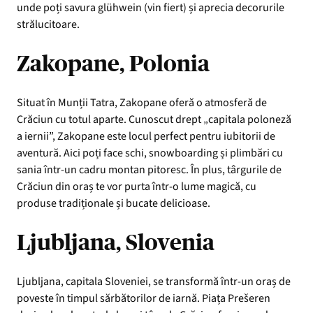
unde poți savura glühwein (vin fiert) și aprecia decorurile
strălucitoare.
Zakopane, Polonia
Situat în Munții Tatra, Zakopane oferă o atmosferă de
Crăciun cu totul aparte. Cunoscut drept „capitala poloneză
a iernii”, Zakopane este locul perfect pentru iubitorii de
aventură. Aici poți face schi, snowboarding și plimbări cu
sania într-un cadru montan pitoresc. În plus, târgurile de
Crăciun din oraș te vor purta într-o lume magică, cu
produse tradiționale și bucate delicioase.
Ljubljana, Slovenia
Ljubljana, capitala Sloveniei, se transformă într-un oraș de
poveste în timpul sărbătorilor de iarnă. Piața Prešeren