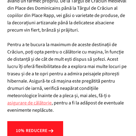
având un farmec propriu. De la Târgul de Crăciun medieval
din Place des Dominicains până la Târgul de Crăciun al
copiilor din Place Rapp, vei găsi o varietate de produse, de
la decorațiuni artizanale până la delicatese alsaciene
precum vin fiert, brânză și prăjituri.
Pentru a te bucura la maximum de aceste destinații de
Crăciun, poți opta pentru o călătorie cu mașina, în funcție
de distanță și de cât de mult ești dispus să șofezi. Acest
lucru îți oferă flexibilitatea de a explora mai multe locuri pe
traseu și de a te opri pentru a admira peisajele pitorești
hibernale. Asigură-te că mașina este pregătită pentru
drumuri de iarnă, verifică neapărat condițiile
meteorologice înainte de a pleca și, mai ales, fă-ți o
asigurare de călătorie
, pentru a fi la adăpost de eventuale
evenimente neplăcute.
10% REDUCERE