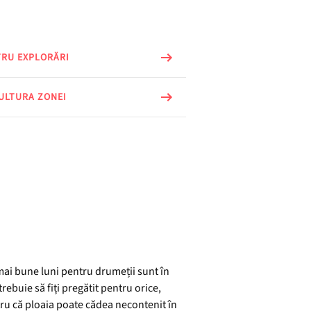
TRU EXPLORĂRI
CULTURA ZONEI
 mai bune luni pentru drumeții sunt în
rebuie să fiți pregătit pentru orice,
tru că ploaia poate cădea necontenit în