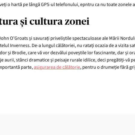
aveți o hartă pe lângă GPS-ul telefonului, epntru ca nu toate zonele 
tura și cultura zonei
 John O'Groats și savurați priveliștile spectaculoase ale Mării Nordu
elul Inverness. De-a lungul călătoriei, nu ratați ocazia de a vizita sa
wdor și Brodie, care vă vor dezvălui poveștile lor fascinante, dar și or
e aurii, stânci dramatice și peisaje rurale idilice, deci pregătiți-vă
 importantă parte,
asigurarea de călătorie
, pentru o drumeție fără grij