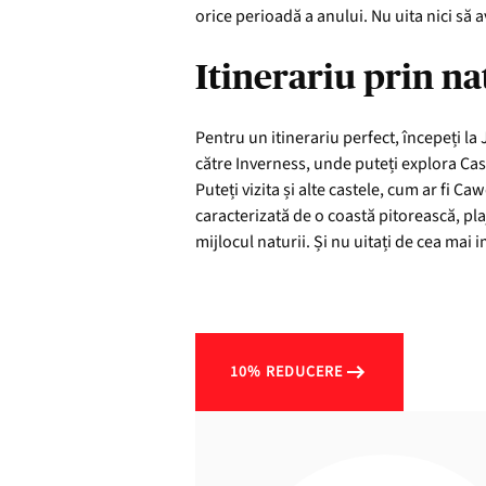
orice perioadă a anului. Nu uita nici să 
Itinerariu prin na
Pentru un itinerariu perfect, începeți la
către Inverness, unde puteți explora Cast
Puteți vizita și alte castele, cum ar fi Ca
caracterizată de o coastă pitorească, plaj
mijlocul naturii. Și nu uitați de cea mai
10% REDUCERE