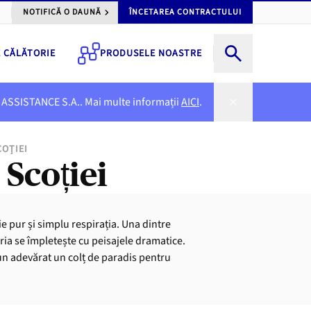
NOTIFICĂ O DAUNĂ
ÎNCETAREA CONTRACTULUI
E CĂLĂTORIE
PRODUSELE NOASTRE
NER ASSISTANCE S.A.. Mai multe informații
AICI
.
COȚIEI
 Scoției
aie pur și simplu respirația. Una dintre
ria se împletește cu peisajele dramatice.
un adevărat un colț de paradis pentru