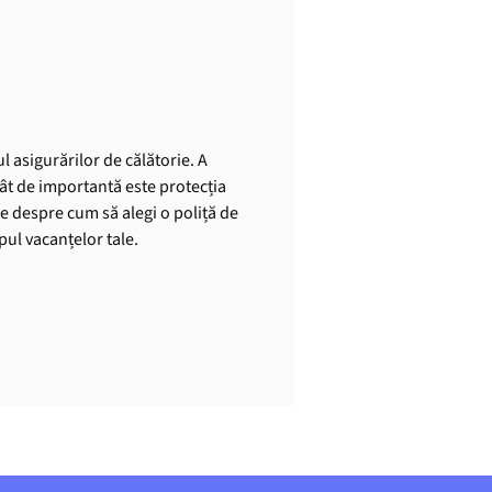
l asigurărilor de călătorie. A
cât de importantă este protecția
le despre cum să alegi o poliță de
mpul vacanțelor tale.