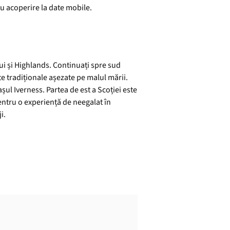
au acoperire la date mobile.
lui și Highlands. Continuați spre sud
te tradiționale așezate pe malul mării.
așul Iverness. Partea de est a Scoției este
 pentru o experiență de neegalat în
i.