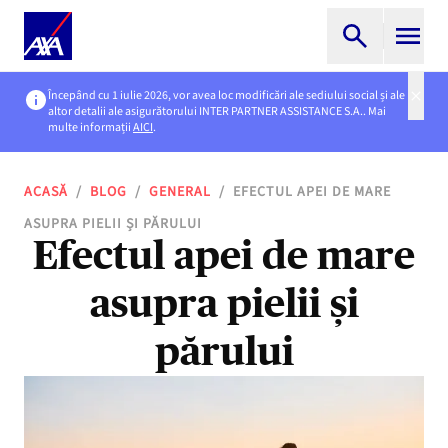
Începând cu 1 iulie 2026, vor avea loc modificări ale sediului social și ale
altor detalii ale asigurătorului INTER PARTNER ASSISTANCE S.A.. Mai
multe informații
AICI
.
ACASĂ
/
BLOG
/
GENERAL
/
EFECTUL APEI DE MARE
ASUPRA PIELII ȘI PĂRULUI
Efectul apei de mare
asupra pielii și
părului