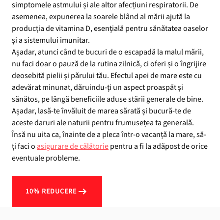
simptomele astmului și ale altor afecțiuni respiratorii. De
asemenea, expunerea la soarele blând al mării ajută la
producția de vitamina D, esențială pentru sănătatea oaselor
și a sistemului imunitar.
Așadar, atunci când te bucuri de o escapadă la malul mării,
nu faci doar o pauză de la rutina zilnică, ci oferi și o îngrijire
deosebită pielii și părului tău. Efectul apei de mare este cu
adevărat minunat, dăruindu-ți un aspect proaspăt și
sănătos, pe lângă beneficiile aduse stării generale de bine.
Așadar, lasă-te învăluit de marea sărată și bucură-te de
aceste daruri ale naturii pentru frumusețea ta generală.
Însă nu uita ca, înainte de a pleca într-o vacanță la mare, să-
ți faci o
asigurare de călătorie
pentru a fi la adăpost de orice
eventuale probleme.
10% REDUCERE