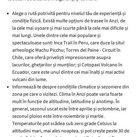
Alege o rută potrivită pentru nivelul tău de experiență și
condiție fizică. Există multe opțiuni de trasee în Anzi, de
la cele mai ușoare și mai scurte până la cele mai dificile și
mai lungi. Unele dintre cele mai populare și
spectaculoase sunt: Inca Trail în Peru, care duce la situl
arheologic Machu Picchu; Torres del Paine - Circuit în
Chile, care oferă priveliști impresionante asupra
lacurilor, ghețarilor și munților; și Cotopaxi Volcano în
Ecuador, care este unul dintre cei mai înalți și mai activi
vulcani din lume.
Informează-te despre condițiile climatice și sezoniere din
zona pe care o vizitezi. Clima în Anzi poate varia foarte
mult în funcție de altitudine, latitudine și anotimp. În
general, sezonul uscat este între aprilie și octombrie, iar
sezonul ploios este între noiembrie și martie.
Temperaturile pot scădea sub zero grade Celsius la
altitudini mari, mai ales noaptea, și pot crește peste 30 de