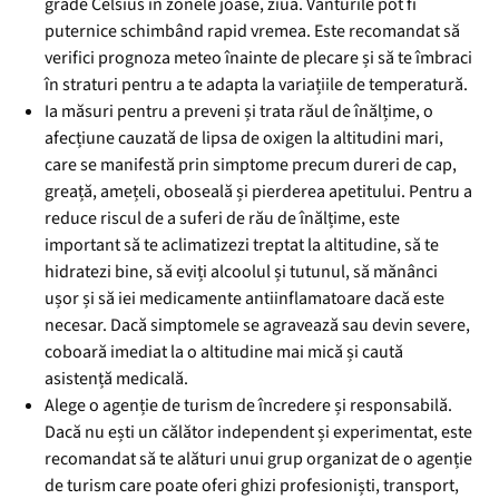
grade Celsius în zonele joase, ziua. Vânturile pot fi
puternice schimbând rapid vremea. Este recomandat să
verifici prognoza meteo înainte de plecare și să te îmbraci
în straturi pentru a te adapta la variațiile de temperatură.
Ia măsuri pentru a preveni și trata răul de înălțime, o
afecțiune cauzată de lipsa de oxigen la altitudini mari,
care se manifestă prin simptome precum dureri de cap,
greață, amețeli, oboseală și pierderea apetitului. Pentru a
reduce riscul de a suferi de rău de înălțime, este
important să te aclimatizezi treptat la altitudine, să te
hidratezi bine, să eviți alcoolul și tutunul, să mănânci
ușor și să iei medicamente antiinflamatoare dacă este
necesar. Dacă simptomele se agravează sau devin severe,
coboară imediat la o altitudine mai mică și caută
asistență medicală.
Alege o agenție de turism de încredere și responsabilă.
Dacă nu ești un călător independent și experimentat, este
recomandat să te alături unui grup organizat de o agenție
de turism care poate oferi ghizi profesioniști, transport,