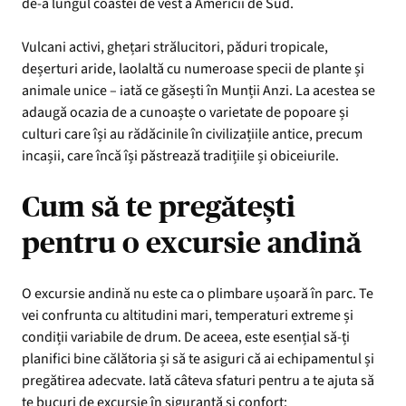
de-a lungul coastei de vest a Americii de Sud.
Vulcani activi, ghețari strălucitori, păduri tropicale,
deșerturi aride, laolaltă cu numeroase specii de plante și
animale unice – iată ce găsești în Munții Anzi. La acestea se
adaugă ocazia de a cunoaște o varietate de popoare și
culturi care își au rădăcinile în civilizațiile antice, precum
incașii, care încă își păstrează tradițiile și obiceiurile.
Cum să te pregătești
pentru o excursie andină
O excursie andină nu este ca o plimbare ușoară în parc. Te
vei confrunta cu altitudini mari, temperaturi extreme și
condiții variabile de drum. De aceea, este esențial să-ți
planifici bine călătoria și să te asiguri că ai echipamentul și
pregătirea adecvate. Iată câteva sfaturi pentru a te ajuta să
te bucuri de excursie în siguranță și confort: