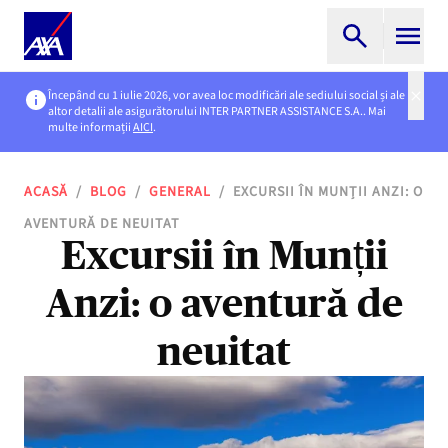
Începând cu 1 iulie 2026, vor avea loc modificări ale sediului social și ale
altor detalii ale asigurătorului INTER PARTNER ASSISTANCE S.A.. Mai
multe informații
AICI
.
ACASĂ
/
BLOG
/
GENERAL
/
EXCURSII ÎN MUNȚII ANZI: O
AVENTURĂ DE NEUITAT
Excursii în Munții
Anzi: o aventură de
neuitat