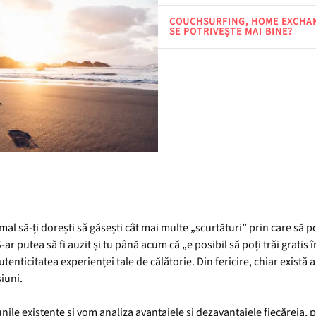
COUCHSURFING, HOME EXCHAN
SE POTRIVEȘTE MAI BINE?
mal să-ți dorești să găsești cât mai multe „scurtături” prin care să p
-ar putea să fi auzit și tu până acum că „e posibil să poți trăi gratis
autenticitatea experienței tale de călătorie. Din fericire, chiar există 
iuni.
ile existente și vom analiza avantajele și dezavantajele fiecăreia, pr