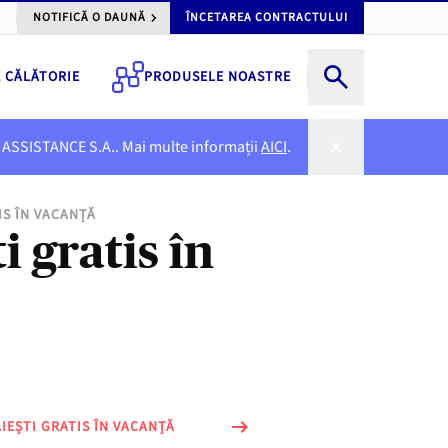
NOTIFICĂ O DAUNĂ
ÎNCETAREA CONTRACTULUI
E CĂLĂTORIE
PRODUSELE NOASTRE
NER ASSISTANCE S.A.. Mai multe informații
AICI
.
IS ÎN VACANȚĂ
i gratis în
IEȘTI GRATIS ÎN VACANȚĂ