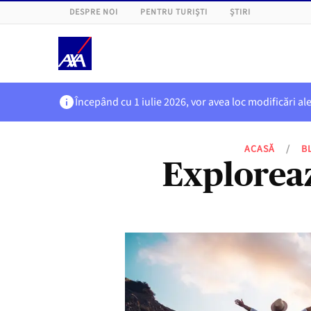
DESPRE NOI
PENTRU TURIȘTI
ȘTIRI
Începând cu 1 iulie 2026, vor avea loc modificări al
ACASĂ
/
B
Explorează