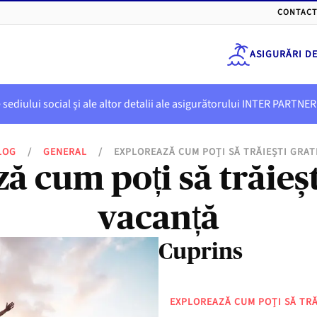
CONTACT
ASIGURĂRI D
e sediului social și ale altor detalii ale asigurătorului INTER PART
LOG
/
GENERAL
/
EXPLOREAZĂ CUM POȚI SĂ TRĂIEȘTI GRAT
 cum poți să trăieșt
vacanță
Cuprins
EXPLOREAZĂ CUM POȚI SĂ TRĂ