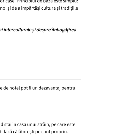
or case. Principiul de bază este simplu:
i și de a împărtăși cultura și tradițiile
i interculturale și despre îmbogățirea
re de hotel pot fi un dezavantaj pentru
d stai în casa unui străin, pe care este
t dacă călătorești pe cont propriu.