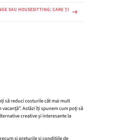
GE SAU HOUSESITTING: CARE ȚI
oți să reduci costurile cât mai mult
 în vacanță”. Astăzi îți spunem cum poți să
alternative creative și interesante la
ecum și prețurile și condițiile de