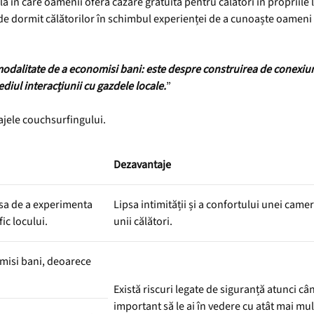
 în care oamenii oferă cazare gratuită pentru călători în propriile l
 de dormit călătorilor în schimbul experienței de a cunoaște oameni no
odalitate de a economisi bani: este despre construirea de conexiun
ediul interacțiunii cu gazdele locale.
”
tajele couchsurfingului.
Dezavantaje
nsa de a experimenta
Lipsa intimității și a confortului unei came
ic locului.
unii călători.
misi bani, deoarece
Există riscuri legate de siguranță atunci cân
important să le ai în vedere cu atât mai mul