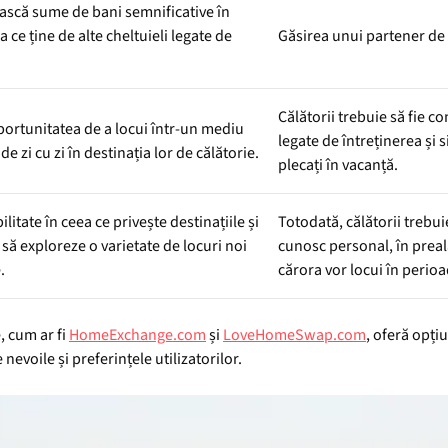
ească sume de bani semnificative în
 ce ține de alte cheltuieli legate de
Găsirea unui partener de s
Călătorii trebuie să fie co
portunitatea de a locui într-un mediu
legate de întreținerea și 
de zi cu zi în destinația lor de călătorie.
plecați în vacanță.
litate în ceea ce privește destinațiile și
Totodată, călătorii trebuie
să exploreze o varietate de locuri noi
cunosc personal, în preal
.
cărora vor locui în perio
, cum ar fi
HomeExchange.com
și
LoveHomeSwap.com
, oferă opți
 nevoile și preferințele utilizatorilor.