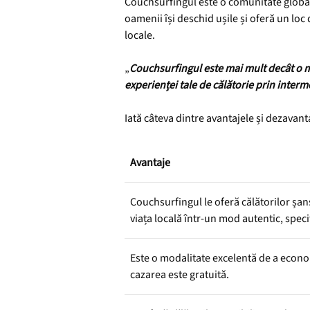
Couchsurfingul este o comunitate globală
oamenii își deschid ușile și oferă un loc
locale.
„
Couchsurfingul este mai mult decât o m
experienței tale de călătorie prin interm
Iată câteva dintre avantajele și dezavan
Avantaje
Couchsurfingul le oferă călătorilor șa
viața locală într-un mod autentic, specif
Este o modalitate excelentă de a econo
cazarea este gratuită.