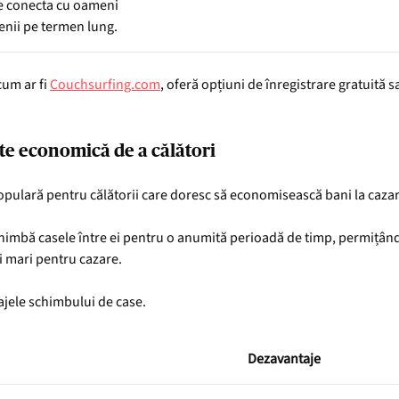
 se conecta cu oameni
tenii pe termen lung.
cum ar fi
Couchsurfing.com
, oferă opțiuni de înregistrare gratuită s
e economică de a călători
pulară pentru călătorii care doresc să economisească bani la cazare
himbă casele între ei pentru o anumită perioadă de timp, permițând
ri mari pentru cazare.
tajele schimbului de case.
Dezavantaje