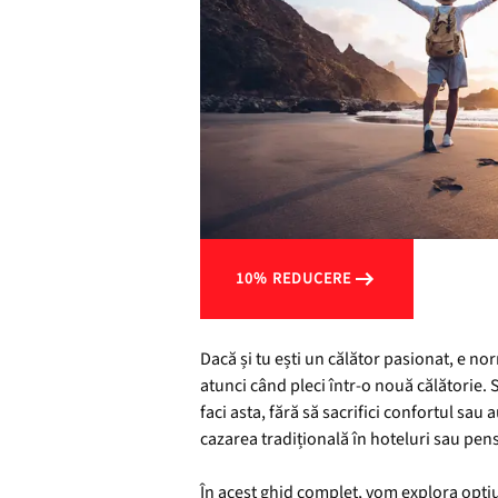
10% REDUCERE
Dacă și tu ești un călător pasionat, e nor
atunci când pleci într-o nouă călătorie. S
faci asta, fără să sacrifici confortul sau 
cazarea tradițională în hoteluri sau pens
În acest ghid complet, vom explora opțiun