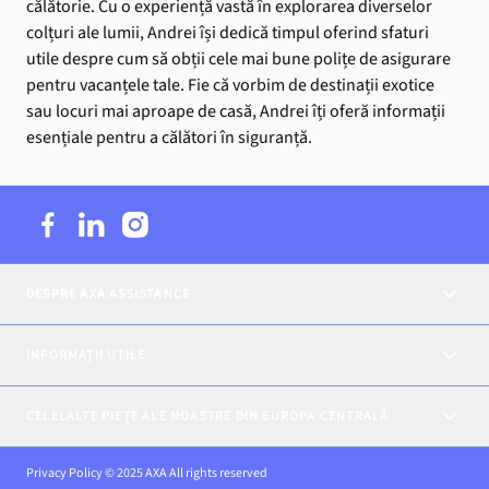
călătorie. Cu o experiență vastă în explorarea diverselor
colțuri ale lumii, Andrei își dedică timpul oferind sfaturi
utile despre cum să obții cele mai bune polițe de asigurare
pentru vacanțele tale. Fie că vorbim de destinații exotice
sau locuri mai aproape de casă, Andrei îți oferă informații
esențiale pentru a călători în siguranță.
DESPRE AXA ASSISTANCE
INFORMAȚII UTILE
CELELALTE PIEȚE ALE NOASTRE DIN EUROPA CENTRALĂ
Privacy Policy © 2025 AXA All rights reserved