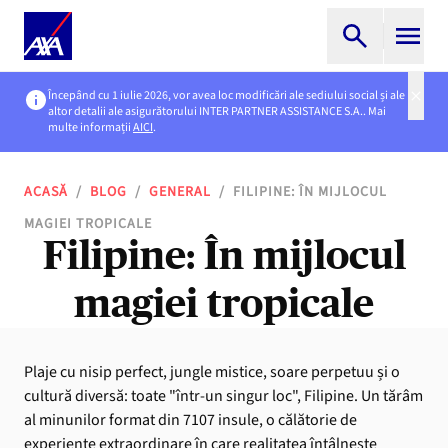
Începând cu 1 iulie 2026, vor avea loc modificări ale sediului social și ale
altor detalii ale asigurătorului INTER PARTNER ASSISTANCE S.A.. Mai
multe informații
AICI
.
ACASĂ
/
BLOG
/
GENERAL
/
FILIPINE: ÎN MIJLOCUL
MAGIEI TROPICALE
Filipine: În mijlocul
magiei tropicale
Plaje cu nisip perfect, jungle mistice, soare perpetuu și o
cultură diversă: toate "într-un singur loc", Filipine. Un tărâm
al minunilor format din 7107 insule, o călătorie de
experiențe extraordinare în care realitatea întâlnește