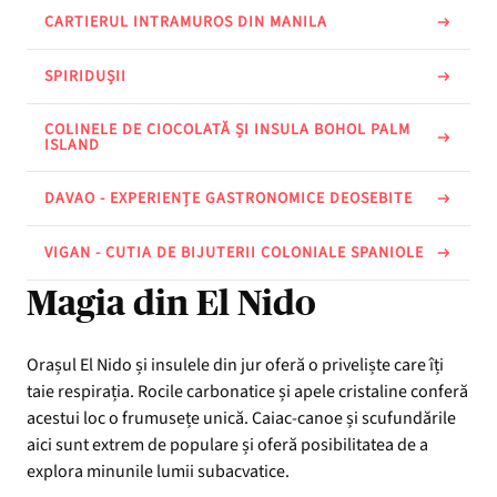
CARTIERUL INTRAMUROS DIN MANILA
SPIRIDUȘII
COLINELE DE CIOCOLATĂ ȘI INSULA BOHOL PALM
ISLAND
DAVAO - EXPERIENȚE GASTRONOMICE DEOSEBITE
VIGAN - CUTIA DE BIJUTERII COLONIALE SPANIOLE
Magia din El Nido
Orașul El Nido și insulele din jur oferă o priveliște care îți
taie respirația. Rocile carbonatice și apele cristaline conferă
acestui loc o frumusețe unică. Caiac-canoe și scufundările
aici sunt extrem de populare și oferă posibilitatea de a
explora minunile lumii subacvatice.