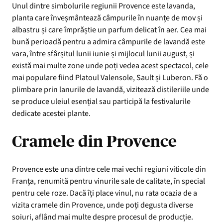
Unul dintre simbolurile regiunii Provence este lavanda,
planta care înveșmântează câmpurile în nuanțe de mov și
albastru și care împrăștie un parfum delicat în aer. Cea mai
bună perioadă pentru a admira câmpurile de lavandă este
vara, între sfârșitul lunii iunie și mijlocul lunii august, și
există mai multe zone unde poți vedea acest spectacol, cele
mai populare fiind Platoul Valensole, Sault și Luberon. Fă o
plimbare prin lanurile de lavandă, vizitează distileriile unde
se produce uleiul esențial sau participă la festivalurile
dedicate acestei plante.
Cramele din Provence
Provence este una dintre cele mai vechi regiuni viticole din
Franța, renumită pentru vinurile sale de calitate, în special
pentru cele roze. Dacă îți place vinul, nu rata ocazia de a
vizita cramele din Provence, unde poți degusta diverse
soiuri, aflând mai multe despre procesul de producție.