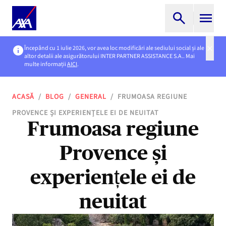
Începând cu 1 iulie 2026, vor avea loc modificări ale sediului social și ale
altor detalii ale asigurătorului INTER PARTNER ASSISTANCE S.A.. Mai
multe informații
AICI
.
ACASĂ
/
BLOG
/
GENERAL
/
FRUMOASA REGIUNE
PROVENCE ȘI EXPERIENȚELE EI DE NEUITAT
Frumoasa regiune
Provence și
experiențele ei de
neuitat