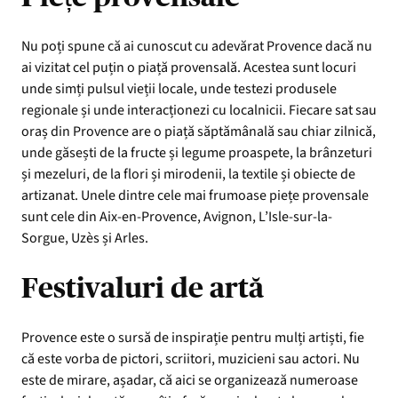
Nu poți spune că ai cunoscut cu adevărat Provence dacă nu
ai vizitat cel puțin o piață provensală. Acestea sunt locuri
unde simți pulsul vieții locale, unde testezi produsele
regionale și unde interacționezi cu localnicii. Fiecare sat sau
oraș din Provence are o piață săptămânală sau chiar zilnică,
unde găsești de la fructe și legume proaspete, la brânzeturi
și mezeluri, de la flori și mirodenii, la textile și obiecte de
artizanat. Unele dintre cele mai frumoase piețe provensale
sunt cele din Aix-en-Provence, Avignon, L’Isle-sur-la-
Sorgue, Uzès și Arles.
Festivaluri de artă
Provence este o sursă de inspirație pentru mulți artiști, fie
că este vorba de pictori, scriitori, muzicieni sau actori. Nu
este de mirare, așadar, că aici se organizează numeroase