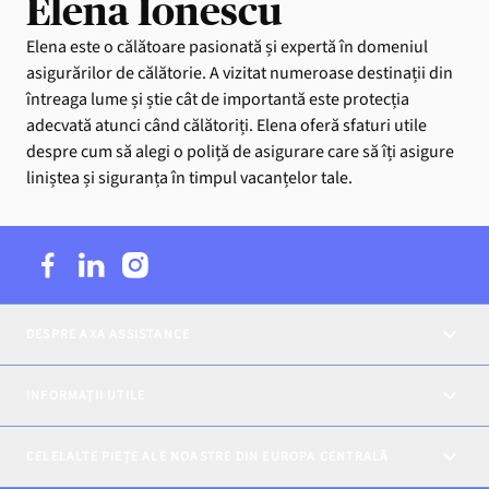
Elena Ionescu
Elena este o călătoare pasionată și expertă în domeniul
asigurărilor de călătorie. A vizitat numeroase destinații din
întreaga lume și știe cât de importantă este protecția
adecvată atunci când călătoriți. Elena oferă sfaturi utile
despre cum să alegi o poliță de asigurare care să îți asigure
liniștea și siguranța în timpul vacanțelor tale.
DESPRE AXA ASSISTANCE
INFORMAȚII UTILE
CELELALTE PIEȚE ALE NOASTRE DIN EUROPA CENTRALĂ