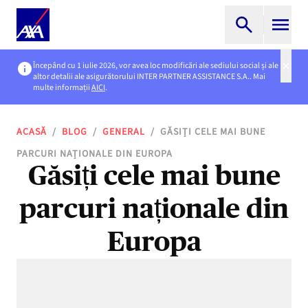
Începând cu 1 iulie 2026, vor avea loc modificări ale sediului social și ale
altor detalii ale asigurătorului INTER PARTNER ASSISTANCE S.A.. Mai
multe informații
AICI
.
ACASĂ
/
BLOG
/
GENERAL
/
GĂSIȚI CELE MAI BUNE
PARCURI NAȚIONALE DIN EUROPA
Găsiți cele mai bune
parcuri naționale din
Europa