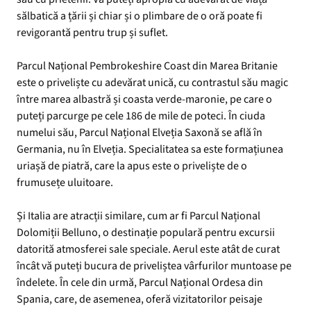
sălbatică a țării și chiar și o plimbare de o oră poate fi
revigorantă pentru trup și suflet.
Parcul Național Pembrokeshire Coast din Marea Britanie
este o priveliște cu adevărat unică, cu contrastul său magic
între marea albastră și coasta verde-maronie, pe care o
puteți parcurge pe cele 186 de mile de poteci. În ciuda
numelui său, Parcul Național Elveția Saxonă se află în
Germania, nu în Elveția. Specialitatea sa este formațiunea
uriașă de piatră, care la apus este o priveliște de o
frumusețe uluitoare.
Și Italia are atracții similare, cum ar fi Parcul Național
Dolomiții Belluno, o destinație populară pentru excursii
datorită atmosferei sale speciale. Aerul este atât de curat
încât vă puteți bucura de priveliștea vârfurilor muntoase pe
îndelete. În cele din urmă, Parcul Național Ordesa din
Spania, care, de asemenea, oferă vizitatorilor peisaje