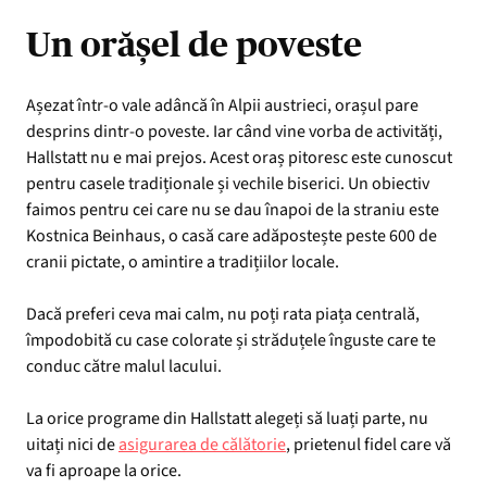
Un orășel de poveste
Așezat într-o vale adâncă în Alpii austrieci, orașul pare
desprins dintr-o poveste. Iar când vine vorba de activități,
Hallstatt nu e mai prejos. Acest oraș pitoresc este cunoscut
pentru casele tradiționale și vechile biserici. Un obiectiv
faimos pentru cei care nu se dau înapoi de la straniu este
Kostnica Beinhaus, o casă care adăpostește peste 600 de
cranii pictate, o amintire a tradițiilor locale.
Dacă preferi ceva mai calm, nu poți rata piața centrală,
împodobită cu case colorate și străduțele înguste care te
conduc către malul lacului.
La orice programe din Hallstatt alegeți să luați parte, nu
uitați nici de
asigurarea de călătorie
, prietenul fidel care vă
va fi aproape la orice.