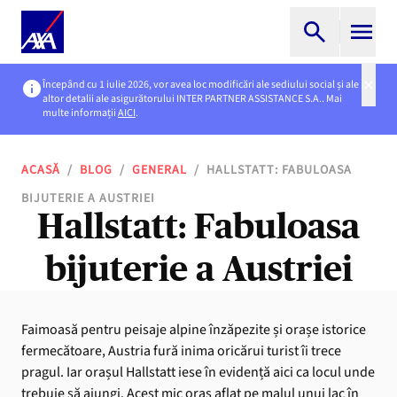
Începând cu 1 iulie 2026, vor avea loc modificări ale sediului social și ale
altor detalii ale asigurătorului INTER PARTNER ASSISTANCE S.A.. Mai
multe informații
AICI
.
ACASĂ
/
BLOG
/
GENERAL
/
HALLSTATT: FABULOASA
BIJUTERIE A AUSTRIEI
Hallstatt: Fabuloasa
bijuterie a Austriei
Faimoasă pentru peisaje alpine înzăpezite și orașe istorice
fermecătoare, Austria fură inima oricărui turist îi trece
pragul. Iar orașul Hallstatt iese în evidență aici ca locul unde
trebuie să ajungi. Acest mic oraș aflat pe malul unui lac în