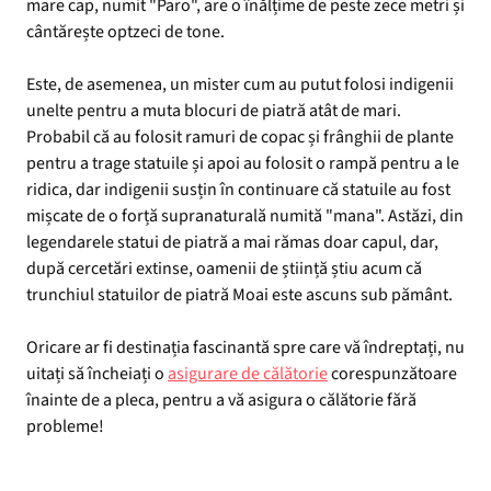
mare cap, numit "Paro", are o înălțime de peste zece metri și
cântărește optzeci de tone.
Este, de asemenea, un mister cum au putut folosi indigenii
unelte pentru a muta blocuri de piatră atât de mari.
Probabil că au folosit ramuri de copac și frânghii de plante
pentru a trage statuile și apoi au folosit o rampă pentru a le
ridica, dar indigenii susțin în continuare că statuile au fost
mișcate de o forță supranaturală numită "mana". Astăzi, din
legendarele statui de piatră a mai rămas doar capul, dar,
după cercetări extinse, oamenii de știință știu acum că
trunchiul statuilor de piatră Moai este ascuns sub pământ.
Oricare ar fi destinația fascinantă spre care vă îndreptați, nu
uitați să încheiați o
asigurare de călătorie
corespunzătoare
înainte de a pleca, pentru a vă asigura o călătorie fără
probleme!