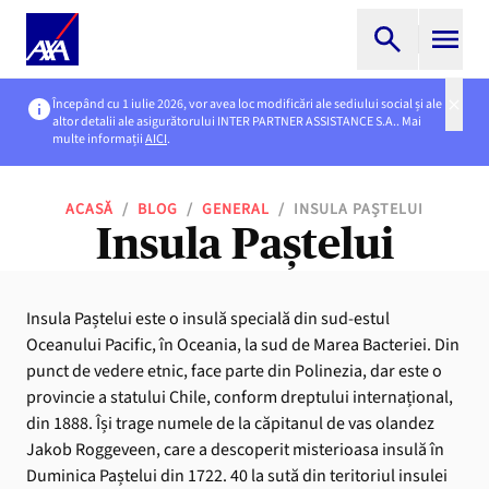
Începând cu 1 iulie 2026, vor avea loc modificări ale sediului social și ale
altor detalii ale asigurătorului INTER PARTNER ASSISTANCE S.A.. Mai
multe informații
AICI
.
ACASĂ
/
BLOG
/
GENERAL
/
INSULA PAȘTELUI
Insula Paștelui
Insula Paștelui este o insulă specială din sud-estul
Oceanului Pacific, în Oceania, la sud de Marea Bacteriei. Din
punct de vedere etnic, face parte din Polinezia, dar este o
provincie a statului Chile, conform dreptului internațional,
din 1888. Își trage numele de la căpitanul de vas olandez
Jakob Roggeveen, care a descoperit misterioasa insulă în
Duminica Paștelui din 1722. 40 la sută din teritoriul insulei