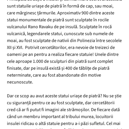
sunt statuile uriașe de piatră în formă de cap, sau moai,
care mărginesc țărmurile. Aproximativ 900 dintre aceste
statui monumentale de piatră sunt sculptate în rocile
vulcanului Rano Ravaku de pe insulă. Sculptate în rocă
vulcanică, legendarele statui, cunoscute sub numele de
moai, au fost sculptate de nativii din Polinezia între secolele
XII și XVI. Potrivit cercetătorilor, era nevoie de treizeci de
oameni pe an pentru a realiza fiecare statuie! Unele dintre
cele aproape 1.000 de sculpturi din piatră sunt complet
finisate, dar pe insulă există și 400 de tăblițe de piatră
neterminate, care au fost abandonate din motive
necunoscute.
Dar ce scop au avut aceste statui uriașe de piatră? Nu se știe
cu siguranță pentru ce au fost sculptate, dar cercetătorii
cred că ar fi putut fi imagini ale strămoșilor. De fiecare dată
când un membru important al tribului murea, locuitorii
insulei ridicau o altă statuie pentru a-i păzi sufletul. Cel mai