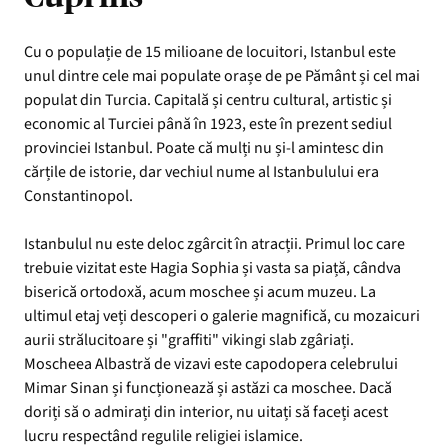
Cu o populație de 15 milioane de locuitori, Istanbul este
unul dintre cele mai populate orașe de pe Pământ și cel mai
populat din Turcia. Capitală și centru cultural, artistic și
economic al Turciei până în 1923, este în prezent sediul
provinciei Istanbul. Poate că mulți nu și-l amintesc din
cărțile de istorie, dar vechiul nume al Istanbulului era
Constantinopol.
Istanbulul nu este deloc zgârcit în atracții. Primul loc care
trebuie vizitat este Hagia Sophia și vasta sa piață, cândva
biserică ortodoxă, acum moschee și acum muzeu. La
ultimul etaj veți descoperi o galerie magnifică, cu mozaicuri
aurii strălucitoare și "graffiti" vikingi slab zgâriați.
Moscheea Albastră de vizavi este capodopera celebrului
Mimar Sinan și funcționează și astăzi ca moschee. Dacă
doriți să o admirați din interior, nu uitați să faceți acest
lucru respectând regulile religiei islamice.