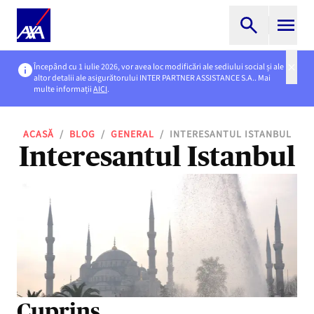
Începând cu 1 iulie 2026, vor avea loc modificări ale sediului social și ale
altor detalii ale asigurătorului INTER PARTNER ASSISTANCE S.A.. Mai
multe informații
AICI
.
ACASĂ
/
BLOG
/
GENERAL
/
INTERESANTUL ISTANBUL
Interesantul Istanbul
Cuprins