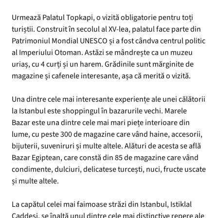
Urmează Palatul Topkapi, o vizită obligatorie pentru toți
turiștii. Construit în secolul al XV-lea, palatul face parte din
Patrimoniul Mondial UNESCO și a fost cândva centrul politic
al Imperiului Otoman. Astăzi se mândrește ca un muzeu
uriaș, cu 4 curți și un harem. Grădinile sunt mărginite de
magazine și cafenele interesante, așa că merită o vizită.
Una dintre cele mai interesante experiențe ale unei călătorii
la Istanbul este shoppingul în bazarurile vechi. Marele
Bazar este una dintre cele mai mari piețe interioare din
lume, cu peste 300 de magazine care vând haine, accesorii,
bijuterii, suveniruri și multe altele. Alături de acesta se află
Bazar Egiptean, care constă din 85 de magazine care vând
condimente, dulciuri, delicatese turcești, nuci, fructe uscate
și multe altele.
La capătul celei mai faimoase străzi din Istanbul, Istiklal
Caddesi, se înalță unul dintre cele mai distinctive repere ale