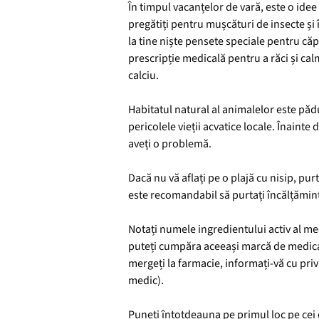
În timpul vacanțelor de vară, este o ide
pregătiți pentru mușcături de insecte și
la tine niște pensete speciale pentru că
prescripție medicală pentru a răci și cal
calciu.
Habitatul natural al animalelor este pădu
pericolele vieții acvatice locale. Înainte
aveți o problemă.
Dacă nu vă aflați pe o plajă cu nisip, pur
este recomandabil să purtați încălțămin
Notați numele ingredientului activ al med
puteți cumpăra aceeași marcă de medicamen
mergeți la farmacie, informați-vă cu priv
medic).
Puneți întotdeauna pe primul loc pe cei