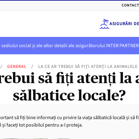
CONTACT
ASIGURĂRI D
e sediului social și ale altor detalii ale asigurătorului INTER PART
/
GENERAL
/
LA CE AR TREBUI SĂ FIȚI ATENȚI LA ANIMALELE
rebui să fiți atenți l
sălbatice locale?
rtant să fiți bine informați cu privire la viața sălbatică locală și să 
și faceți tot posibilul pentru a-l proteja.