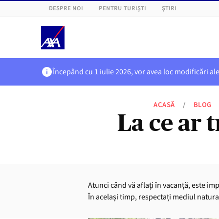
DESPRE NOI
PENTRU TURIȘTI
ȘTIRI
Începând cu 1 iulie 2026, vor avea loc modificări al
ACASĂ
/
BLOG
La ce ar t
Atunci când vă aflați în vacanță, este impo
În același timp, respectați mediul natural 