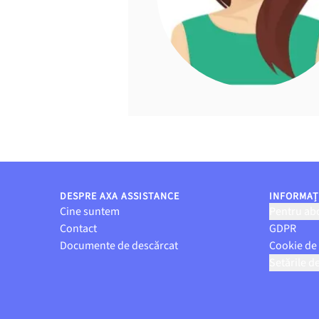
DESPRE AXA ASSISTANCE
INFORMAȚI
Cine suntem
Pentru abo
Contact
GDPR
Documente de descărcat
Cookie de
Setările d