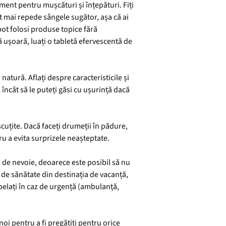
ent pentru mușcături și înțepături. Fiți
t mai repede sângele sugător, așa că ai
ot folosi produse topice fără
ă ușoară, luați o tabletă efervescentă de
atură. Aflați despre caracteristicile și
l încât să le puteți găsi cu ușurință dacă
ascuțite. Dacă faceți drumeții în pădure,
u a evita surprizele neașteptate.
z de nevoie, deoarece este posibil să nu
e de sănătate din destinația de vacanță,
apelați în caz de urgență (ambulanță,
noi pentru a fi pregătiți pentru orice