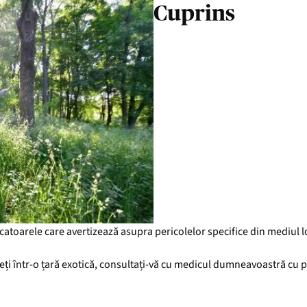
Cuprins
icatoarele care avertizează asupra pericolelor specifice din mediul l
eți într-o țară exotică, consultați-vă cu medicul dumneavoastră cu pr