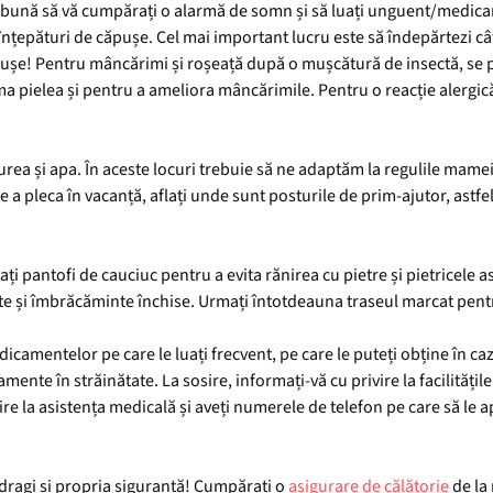
e bună să vă cumpărați o alarmă de somn și să luați unguent/medicam
 înțepături de căpușe. Cel mai important lucru este să îndepărtezi câ
pușe! Pentru mâncărimi și roșeață după o mușcătură de insectă, se p
ma pielea și pentru a ameliora mâncărimile. Pentru o reacție alergic
rea și apa. În aceste locuri trebuie să ne adaptăm la regulile mamei n
 de a pleca în vacanță, aflați unde sunt posturile de prim-ajutor, astfe
tați pantofi de cauciuc pentru a evita rănirea cu pietre și pietricele 
te și îmbrăcăminte închise. Urmați întotdeauna traseul marcat pentr
icamentelor pe care le luați frecvent, pe care le puteți obține în ca
te în străinătate. La sosire, informați-vă cu privire la facilitățil
ire la asistența medicală și aveți numerele de telefon pe care să le 
 dragi și propria siguranță! Cumpărați o
asigurare de călătorie
de la 