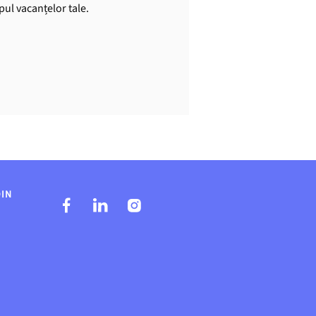
mpul vacanțelor tale.
DIN