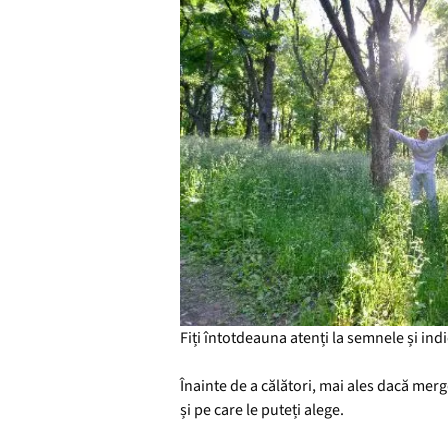
Fiți întotdeauna atenți la semnele și ind
Înainte de a călători, mai ales dacă merg
și pe care le puteți alege.