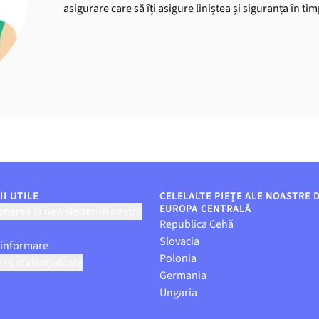
asigurare care să îți asigure liniștea și siguranța în ti
I UTILE
CELELALTE PIEȚE ALE NOASTRE 
EUROPA CENTRALĂ
narea la newsletter-ul nostru
Republica Cehă
Slovacia
 informare
Polonia
e confidențialitate
Germania
Ungaria