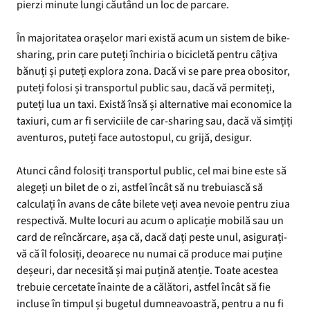
pierzi minute lungi căutând un loc de parcare.
În majoritatea orașelor mari există acum un sistem de bike-
sharing, prin care puteți închiria o bicicletă pentru câțiva
bănuți și puteți explora zona. Dacă vi se pare prea obositor,
puteți folosi și transportul public sau, dacă vă permiteți,
puteți lua un taxi. Există însă și alternative mai economice la
taxiuri, cum ar fi serviciile de car-sharing sau, dacă vă simțiți
aventuros, puteți face autostopul, cu grijă, desigur.
Atunci când folosiți transportul public, cel mai bine este să
alegeți un bilet de o zi, astfel încât să nu trebuiască să
calculați în avans de câte bilete veți avea nevoie pentru ziua
respectivă. Multe locuri au acum o aplicație mobilă sau un
card de reîncărcare, așa că, dacă dați peste unul, asigurați-
vă că îl folosiți, deoarece nu numai că produce mai puține
deșeuri, dar necesită și mai puțină atenție. Toate acestea
trebuie cercetate înainte de a călători, astfel încât să fie
incluse în timpul și bugetul dumneavoastră, pentru a nu fi