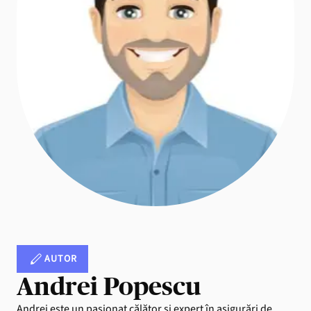
AUTOR
Andrei Popescu
Andrei este un pasionat călător și expert în asigurări de