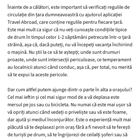
Înainte de a călători, este important să verificați regulile de
circulație din țara dumneavoastră cu ajutorul aplicației
Travel Abroad, care conține regulile pentru fiecare țară.
Este mai mult ca sigur că nu veți cunoaște condițiile tipice
de drum în timpul celor 1-2 săptămâni petrecute într-o țară
străină, așa că, dacă puteți, nu vă începeți vacanța închiriind
o mașină. Nu știi la ce să te aștepți; unde sunt drumuri
proaste, unde sunt intersecții periculoase, ce temperament
au localnicii atunci când conduc, așa că, per total, nu merită
să te expui la aceste pericole.
Dar cum altfel putem ajunge dintr-o parte în alta a orașului?
Cel mai ieftin și cel mai sigur mod de a vă deplasa este
mersul pe jos sau cu bicicleta. Nu numai că este mai ușor să
vă opriți atunci când vedeți o priveliște sau vă este foame,
dar ajută și mediul înconjurător. Este o experiență mult mai
plăcută să te deplasezi prin oraș fără a fi nevoit să te ferești
de turiști pe drum, să te îngrijorezi de ceilalți șoferi sau să