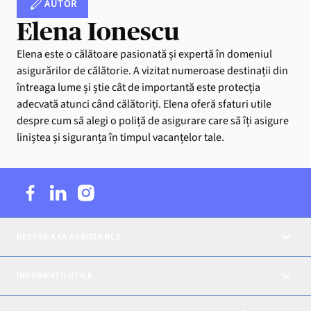
AUTOR
Elena Ionescu
Elena este o călătoare pasionată și expertă în domeniul
asigurărilor de călătorie. A vizitat numeroase destinații din
întreaga lume și știe cât de importantă este protecția
adecvată atunci când călătoriți. Elena oferă sfaturi utile
despre cum să alegi o poliță de asigurare care să îți asigure
liniștea și siguranța în timpul vacanțelor tale.
DESPRE AXA ASSISTANCE
INFORMAȚII UTILE