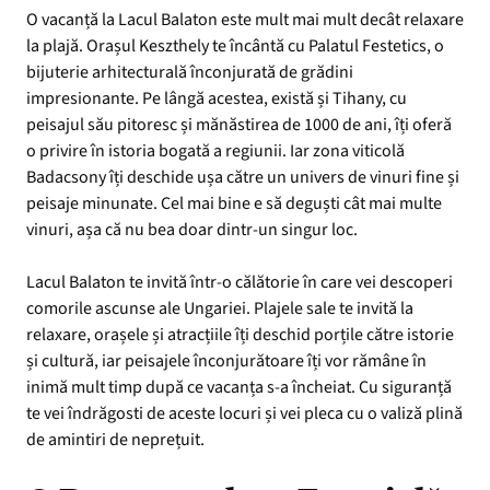
O vacanță la Lacul Balaton este mult mai mult decât relaxare
la plajă. Orașul Keszthely te încântă cu Palatul Festetics, o
bijuterie arhitecturală înconjurată de grădini
impresionante. Pe lângă acestea, există și Tihany, cu
peisajul său pitoresc și mănăstirea de 1000 de ani, îți oferă
o privire în istoria bogată a regiunii. Iar zona viticolă
Badacsony îți deschide ușa către un univers de vinuri fine și
peisaje minunate. Cel mai bine e să deguști cât mai multe
vinuri, așa că nu bea doar dintr-un singur loc.
Lacul Balaton te invită într-o călătorie în care vei descoperi
comorile ascunse ale Ungariei. Plajele sale te invită la
relaxare, orașele și atracțiile îți deschid porțile către istorie
și cultură, iar peisajele înconjurătoare îți vor rămâne în
inimă mult timp după ce vacanța s-a încheiat. Cu siguranță
te vei îndrăgosti de aceste locuri și vei pleca cu o valiză plină
de amintiri de neprețuit.