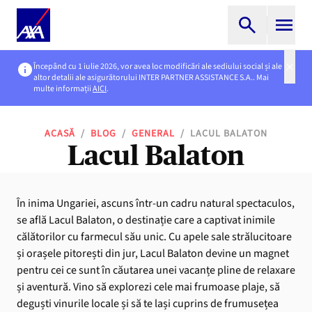
Începând cu 1 iulie 2026, vor avea loc modificări ale sediului social și ale
altor detalii ale asigurătorului INTER PARTNER ASSISTANCE S.A.. Mai
multe informații
AICI
.
ACASĂ
/
BLOG
/
GENERAL
/
LACUL BALATON
Lacul Balaton
În inima Ungariei, ascuns într-un cadru natural spectaculos,
se află Lacul Balaton, o destinație care a captivat inimile
călătorilor cu farmecul său unic. Cu apele sale strălucitoare
și orașele pitorești din jur, Lacul Balaton devine un magnet
pentru cei ce sunt în căutarea unei vacanțe pline de relaxare
și aventură. Vino să explorezi cele mai frumoase plaje, să
deguști vinurile locale și să te lași cuprins de frumusețea