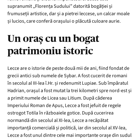
supranumit „Florența Sudului” datorită bogăției și
frumuseții artistice, dar și a pietrei leccese, un calcar moale
și lucios, care conferă orașului o plăcută culoare aurie.
Un oraș cu un bogat
patrimoniu istoric
Lecce are o istorie de peste două mii de ani, fiind fondat de
grecii antici sub numele de Sybar. A fost cucerit de romani
în secolul al III-lea î.Hr. și redenumit Lupiae. Sub împăratul
Hadrian, orașul a fost mutat la trei kilometri spre nord-est și
a primit numele de Licea sau Litium. După căderea
Imperiului Roman de Apus, Lecce a fost jefuit de regele
ostrogot Totila în războaiele gotice. După cucerirea
normandă din secolul al XI-lea, Lecce a recăpătat
importanță comercială și politică, iar din secolul al XV-lea,
Lecce a fost unul dintre cele mai importante orașe din sudul