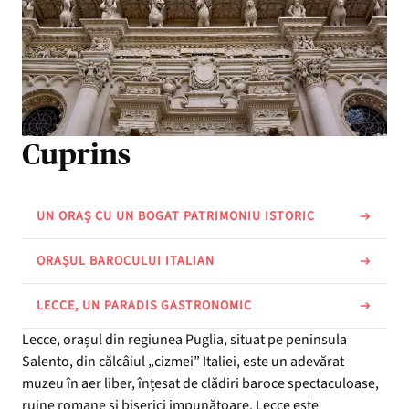
Cuprins
UN ORAȘ CU UN BOGAT PATRIMONIU ISTORIC
ORAȘUL BAROCULUI ITALIAN
LECCE, UN PARADIS GASTRONOMIC
Lecce, orașul din regiunea Puglia, situat pe peninsula
Salento, din călcâiul „cizmei” Italiei, este un adevărat
muzeu în aer liber, înțesat de clădiri baroce spectaculoase,
ruine romane și biserici impunătoare. Lecce este