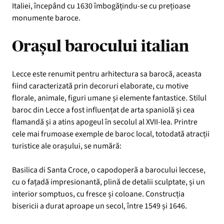
Italiei, începând cu 1630 îmbogățindu-se cu prețioase
monumente baroce.
Orașul barocului italian
Lecce este renumit pentru arhitectura sa barocă, aceasta
fiind caracterizată prin decoruri elaborate, cu motive
florale, animale, figuri umane și elemente fantastice. Stilul
baroc din Lecce a fost influențat de arta spaniolă și cea
flamandă și a atins apogeul în secolul al XVII-lea. Printre
cele mai frumoase exemple de baroc local, totodată atracții
turistice ale orașului, se numără:
Basilica di Santa Croce, o capodoperă a barocului leccese,
cu o fațadă impresionantă, plină de detalii sculptate, și un
interior somptuos, cu fresce și coloane. Construcția
bisericii a durat aproape un secol, între 1549 și 1646.