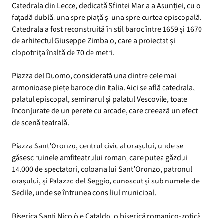
Catedrala din Lecce, dedicată Sfintei Maria a Asunției, cu o
fațadă dublă, una spre piață și una spre curtea episcopală.
Catedrala a fost reconstruită în stil baroc între 1659 și 1670
de arhitectul Giuseppe Zimbalo, care a proiectat și
clopotnița înaltă de 70 de metri.
Piazza del Duomo, considerată una dintre cele mai
armonioase piețe baroce din Italia. Aici se află catedrala,
palatul episcopal, seminarul și palatul Vescovile, toate
înconjurate de un perete cu arcade, care creează un efect
de scenă teatrală.
Piazza Sant’Oronzo, centrul civic al orașului, unde se
găsesc ruinele amfiteatrului roman, care putea găzdui
14.000 de spectatori, coloana lui Sant’Oronzo, patronul
orașului, și Palazzo del Seggio, cunoscut și sub numele de
Sedile, unde se întrunea consiliul municipal.
Biserica Santi Nicolò e Cataldo, o biserică romanico-gotică,