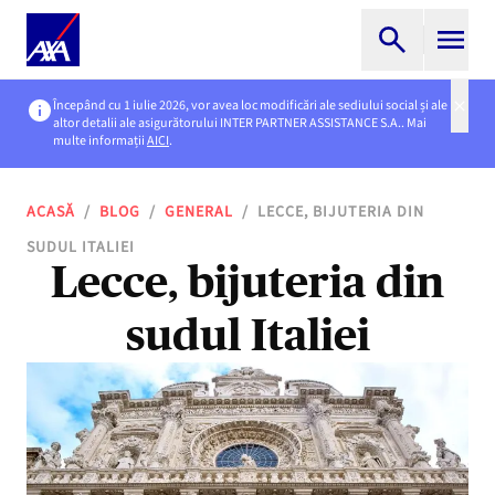
Începând cu 1 iulie 2026, vor avea loc modificări ale sediului social și ale
altor detalii ale asigurătorului INTER PARTNER ASSISTANCE S.A.. Mai
multe informații
AICI
.
ACASĂ
/
BLOG
/
GENERAL
/
LECCE, BIJUTERIA DIN
SUDUL ITALIEI
Lecce, bijuteria din
sudul Italiei