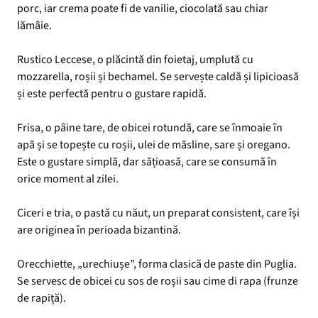
porc, iar crema poate fi de vanilie, ciocolată sau chiar
lămâie.
Rustico Leccese, o plăcintă din foietaj, umplută cu
mozzarella, roșii și bechamel. Se servește caldă și lipicioasă
și este perfectă pentru o gustare rapidă.
Frisa, o pâine tare, de obicei rotundă, care se înmoaie în
apă și se topește cu roșii, ulei de măsline, sare și oregano.
Este o gustare simplă, dar sățioasă, care se consumă în
orice moment al zilei.
Ciceri e tria, o pastă cu năut, un preparat consistent, care își
are originea în perioada bizantină.
Orecchiette, „urechiușe”, forma clasică de paste din Puglia.
Se servesc de obicei cu sos de roșii sau cime di rapa (frunze
de rapiță).