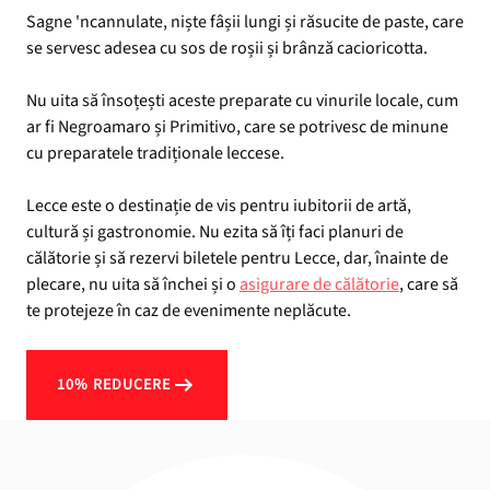
Sagne 'ncannulate, niște fâșii lungi și răsucite de paste, care
se servesc adesea cu sos de roșii și brânză cacioricotta.
Nu uita să însoțești aceste preparate cu vinurile locale, cum
ar fi Negroamaro și Primitivo, care se potrivesc de minune
cu preparatele tradiționale leccese.
Lecce este o destinație de vis pentru iubitorii de artă,
cultură și gastronomie. Nu ezita să îți faci planuri de
călătorie și să rezervi biletele pentru Lecce, dar, înainte de
plecare, nu uita să închei și o
asigurare de călătorie
, care să
te protejeze în caz de evenimente neplăcute.
10% REDUCERE