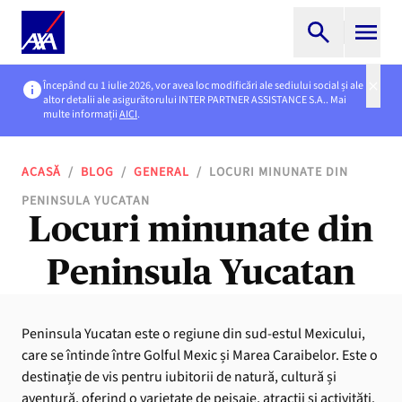
Începând cu 1 iulie 2026, vor avea loc modificări ale sediului social și ale
altor detalii ale asigurătorului INTER PARTNER ASSISTANCE S.A.. Mai
multe informații
AICI
.
ACASĂ
/
BLOG
/
GENERAL
/
LOCURI MINUNATE DIN
PENINSULA YUCATAN
Locuri minunate din
Peninsula Yucatan
Peninsula Yucatan este o regiune din sud-estul Mexicului,
care se întinde între Golful Mexic și Marea Caraibelor. Este o
destinație de vis pentru iubitorii de natură, cultură și
aventură, oferind o varietate de peisaje, atracții și activități.