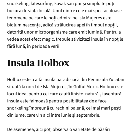
snorkeling, kitesurfing, kayak sau pur și simplu te poți
bucura de viața locală. Unul dintre cele mai spectaculoase
fenomene pe care le poți admira pe Isla Mujeres este
bioluminescența, adică strălucirea apei în timpul nopții,
datorită unor microorganisme care emit lumină. Pentru a
vedea acest efect magic, trebuie să vizitezi insula în nopțile
fără lună, în perioada verii.
Insula Holbox
Holbox este o altă insulă paradisiacă din Peninsula Yucatan,
situată la nord de Isla Mujeres, în Golful Mexic. Holbox este
locul ideal pentru cei care caută liniște, natură și aventură.
Insula este faimoasă pentru posibilitatea de a face
snorkeling împreună cu rechini balenă, cei mai mari pești
din lume, care vin aici între iunie și septembrie.
De asemenea, aici poți observa o varietate de păsări