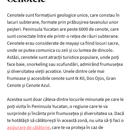
Cenotele sunt formațiuni geologice unice, care constau în
lacuri subterane, formate prin prăbușirea tavanului unor
peșteri. Peninsula Yucatan are peste 6000 de cenote, care
sunt conectate între ele printr-o rețea de râuri subterane.
Cenotele erau considerate de mayași ca fiind locuri sacre,
unde se putea comunica cu zeii și cu lumea de dincolo.
Astăzi, cenotele sunt atracții turistice populare, unde poți
face baie, snorkeling sau scufundări, admirând frumusețea
și diversitatea vieții acvatice. Unele dintre cele mai
frumoase și accesibile cenote sunt Ik Kil, Dos Ojos, Gran
Cenote și Cenote Azul.
Acestea sunt doar câteva dintre locurile minunate pe care le
poți vizita în Peninsula Yucatan, o regiune care te va
surprinde și încânta prin frumusețea și diversitatea sa. Dacă
te hotătăști să călătorești în această zonă, nu uita să-ți faci o
asigurare de călătorie
, care te va proteja în caz de