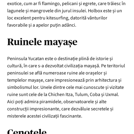
exotice, cum ar fi flamingo, pelicani și egrete, care trăiesc în
lagunele și mangrovele din jurul insulei. Holbox este și un
loc excelent pentru kitesurfing, datorită vânturilor
favorabile și a apelor puțin adânci.
Ruinele mayașe
Peninsula Yucatan este o destinație plină de istorie și
cultură, în care s-a dezvoltat civilizația mayașă. Pe teritoriul
peninsulei se află numeroase ruine ale orașelor și
templelor mayașe, care impresionează prin arhitectura și
simbolismul lor. Unele dintre cele mai cunoscute și vizitate
ruine sunt cele de la Chichen Itza, Tulum, Coba și Uxmal.
Aici poți admira piramidele, observatoarele și alte
construcții impresionante, care dezvăluie secretele și
misterele acestei civilizații fascinante.
Cenotele