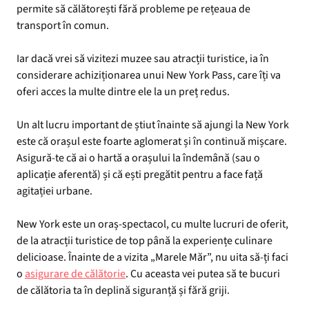
permite să călătorești fără probleme pe rețeaua de
transport în comun.
Iar dacă vrei să vizitezi muzee sau atracții turistice, ia în
considerare achiziționarea unui New York Pass, care îți va
oferi acces la multe dintre ele la un preț redus.
Un alt lucru important de știut înainte să ajungi la New York
este că orașul este foarte aglomerat și în continuă mișcare.
Asigură-te că ai o hartă a orașului la îndemână (sau o
aplicație aferentă) și că ești pregătit pentru a face față
agitației urbane.
New York este un oraș-spectacol, cu multe lucruri de oferit,
de la atracții turistice de top până la experiențe culinare
delicioase. Înainte de a vizita „Marele Măr”, nu uita să-ți faci
o
asigurare de călătorie
. Cu aceasta vei putea să te bucuri
de călătoria ta în deplină siguranță și fără griji.