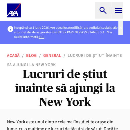
Începând cu 1 iulie 2026, vor avea loc modificări ale sediului social și ale
altor detalii ale asigurătorului INTER PARTNER ASSISTANCE S.A.. Mai
multe informații
AICI
.
ACASĂ
/
BLOG
/
GENERAL
/
LUCRURI DE ȘTIUT ÎNAINTE
SĂ AJUNGI LA NEW YORK
Lucruri de știut
înainte să ajungi la
New York
New York este unul dintre cele mai însuflețite orașe din
lume, cu o mulțime de lucruri de făcut și de văzut. Dacă te