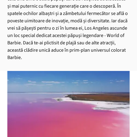
și mai puternic cu fiecare generație care o descoperă. În
spatele ochilor albaștri și a zâmbetului fermecător se află o
poveste uimitoare de inovație, modă și diversitate. Iar dacă
vrei să pășești pentru o zi în lumea ei, Los Angeles ascunde
un loc special dedicat acestei păpuși legendare - World of
Barbie. Dacă te-ai plictisit de plajă sau de alte atracții,
această clădire unică aduce în prim-plan universul colorat
Barbie.