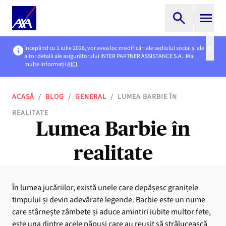
Începând cu 1 iulie 2026, vor avea loc modificări ale sediului social și ale
altor detalii ale asigurătorului INTER PARTNER ASSISTANCE S.A.. Mai
multe informații
AICI
.
ACASĂ
/
BLOG
/
GENERAL
/
LUMEA BARBIE ÎN
REALITATE
Lumea Barbie în
realitate
În lumea jucăriilor, există unele care depășesc granițele
timpului și devin adevărate legende. Barbie este un nume
care stârnește zâmbete și aduce amintiri iubite multor fete,
este una dintre acele păpuși care au reușit să strălucească