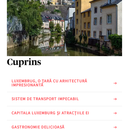
Cuprins
LUXEMBRUG, O ȚARĂ CU ARHITECTURĂ
IMPRESIONANTĂ
SISTEM DE TRANSPORT IMPECABIL
CAPITALA LUXEMBURG ȘI ATRACȚIILE EI
GASTRONOMIE DELICIOASĂ