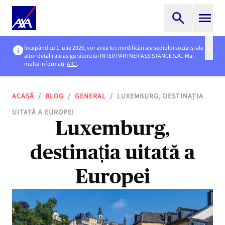
Începând cu 1 iulie 2026, vor avea loc modificări ale sediului social și ale
altor detalii ale asigurătorului INTER PARTNER ASSISTANCE S.A.. Mai
multe informații
AICI
.
ACASĂ
/
BLOG
/
GENERAL
/
LUXEMBURG, DESTINAȚIA
UITATĂ A EUROPEI
Luxemburg,
destinația uitată a
Europei