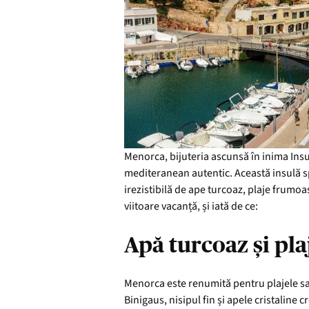
Menorca, bijuteria ascunsă în inima Insule
mediteranean autentic. Această insulă spa
irezistibilă de ape turcoaz, plaje frumoa
viitoare vacanță, și iată de ce:
Apă turcoaz și pl
Menorca este renumită pentru plajele sale
Binigaus, nisipul fin și apele cristaline