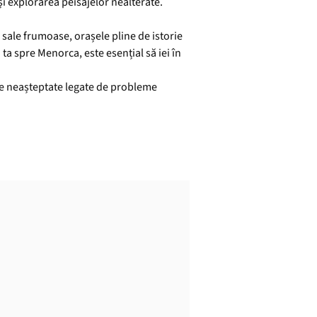
și explorarea peisajelor nealterate.
 sale frumoase, orașele pline de istorie
 ta spre Menorca, este esențial să iei în
rile neașteptate legate de probleme