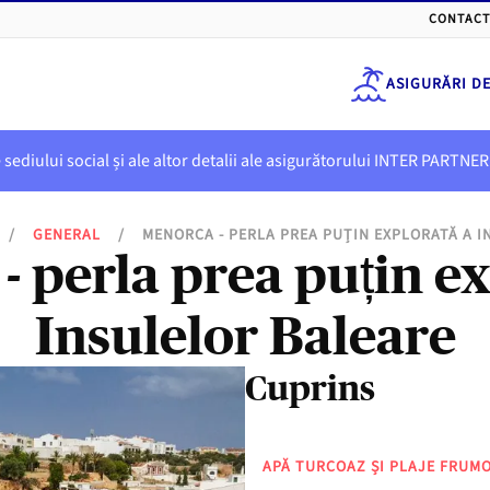
CONTACT
ASIGURĂRI D
e sediului social și ale altor detalii ale asigurătorului INTER PART
/
GENERAL
/
MENORCA - PERLA PREA PUȚIN EXPLORATĂ A 
- perla prea puțin ex
Insulelor Baleare
Cuprins
APĂ TURCOAZ ȘI PLAJE FRUM