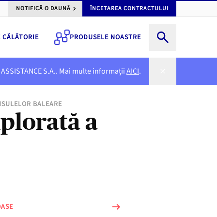
NOTIFICĂ O DAUNĂ
ÎNCETAREA CONTRACTULUI
E CĂLĂTORIE
PRODUSELE NOASTRE
NER ASSISTANCE S.A.. Mai multe informații
AICI
.
INSULELOR BALEARE
plorată a
OASE