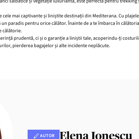
tânci sălbatice și vegetație luxuriantă, este perfectă pentru trekking 
ele mai captivante și liniștite destinații din Mediterana. Cu plajele
ă un paradis pentru orice călător. Înainte de a te îmbarca în călătoria
 călătorie.
erință prudentă, ci și o garanție a liniștii tale, acoperindu-ți costu
urilor, pierderea bagajelor și alte incidente neplăcute.
Elena Ionescu
AUTOR