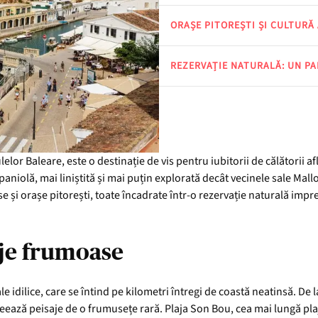
ORAȘE PITOREȘTI ȘI CULTURĂ
REZERVAȚIE NATURALĂ: UN PA
lor Baleare, este o destinație de vis pentru iubitorii de călătorii af
niolă, mai liniștită și mai puțin explorată decât vecinele sale Mallo
se și orașe pitorești, toate încadrate într-o rezervație naturală imp
aje frumoase
 idilice, care se întind pe kilometri întregi de coastă neatinsă. De l
 creează peisaje de o frumusețe rară. Plaja Son Bou, cea mai lungă pla