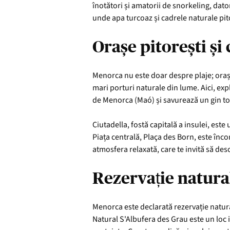
înotători și amatorii de snorkeling, dato
unde apa turcoaz și cadrele naturale pito
Orașe pitorești și
Menorca nu este doar despre plaje; orașel
mari porturi naturale din lume. Aici, exp
de Menorca (Maó) și savurează un gin to
Ciutadella, fostă capitală a insulei, este 
Piața centrală, Plaça des Born, este înco
atmosfera relaxată, care te invită să des
Rezervație natura
Menorca este declarată rezervație natural
Natural S'Albufera des Grau este un loc i