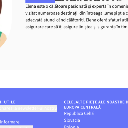
Elena este o călătoare pasionată și expertă în domeniu
vizitat numeroase destinații din întreaga lume și știe 
adecvată atunci când călătoriți. Elena oferă sfaturi uti
asigurare care să îți asigure liniștea și siguranța în ti
I UTILE
CELELALTE PIEȚE ALE NOASTRE 
EUROPA CENTRALĂ
narea la newsletter-ul nostru
Republica Cehă
Slovacia
 informare
Polonia