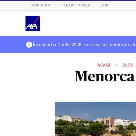
DESPRE NOI
PENTRU TURIȘTI
ȘTIRI
Începând cu 1 iulie 2026, vor avea loc modificări al
ACASĂ
/
BLOG
Menorca 