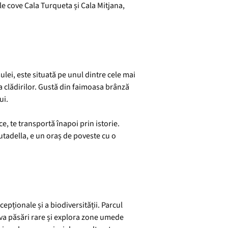
ele cove Cala Turqueta și Cala Mitjana,
ulei, este situată pe unul dintre cele mai
ra clădirilor. Gustă din faimoasa brânză
ui.
ice, te transportă înapoi prin istorie.
iutadella, e un oraș de poveste cu o
epționale și a biodiversității. Parcul
erva păsări rare și explora zone umede