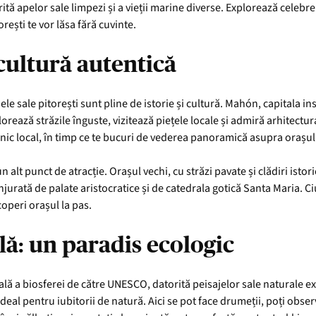
rită apelor sale limpezi și a vieții marine diverse. Explorează celebr
rești te vor lăsa fără cuvinte.
 cultură autentică
e sale pitorești sunt pline de istorie și cultură. Mahón, capitala ins
lorează străzile înguste, vizitează piețele locale și admiră arhitectu
nic local, în timp ce te bucuri de vederea panoramică asupra orașul
un alt punct de atracție. Orașul vechi, cu străzi pavate și clădiri istor
njurată de palate aristocratice și de catedrala gotică Santa Maria. C
coperi orașul la pas.
lă: un paradis ecologic
ă a biosferei de către UNESCO, datorită peisajelor sale naturale exc
deal pentru iubitorii de natură. Aici se pot face drumeții, poți obs