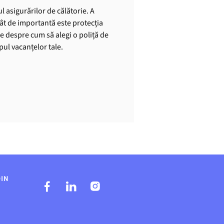
l asigurărilor de călătorie. A
cât de importantă este protecția
le despre cum să alegi o poliță de
mpul vacanțelor tale.
DIN