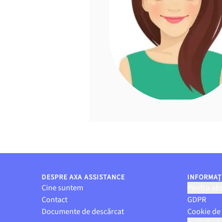
DESPRE AXA ASSISTANCE
INFORMAȚI
Cine suntem
Pentru abo
Contact
GDPR
Documente de descărcat
Cookie de