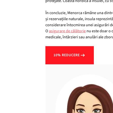
protejate. Coasta nordică a insulei, cu s
În concluzie, Menorca rămâne una dintre c
și rezervațiile naturale, insula reprezint
considerare întocmirea unei asigurări de
O
asigurare de călătorie
nu este doar o c
medicale, întârzieri sau anulări ale zbor
10% REDUCERE