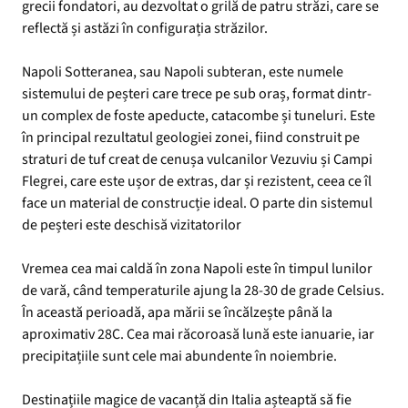
grecii fondatori, au dezvoltat o grilă de patru străzi, care se
reflectă și astăzi în configurația străzilor.
Napoli Sotteranea, sau Napoli subteran, este numele
sistemului de peșteri care trece pe sub oraș, format dintr-
un complex de foste apeducte, catacombe și tuneluri. Este
în principal rezultatul geologiei zonei, fiind construit pe
straturi de tuf creat de cenușa vulcanilor Vezuviu și Campi
Flegrei, care este ușor de extras, dar și rezistent, ceea ce îl
face un material de construcție ideal. O parte din sistemul
de peșteri este deschisă vizitatorilor
Vremea cea mai caldă în zona Napoli este în timpul lunilor
de vară, când temperaturile ajung la 28-30 de grade Celsius.
În această perioadă, apa mării se încălzește până la
aproximativ 28C. Cea mai răcoroasă lună este ianuarie, iar
precipitațiile sunt cele mai abundente în noiembrie.
Destinațiile magice de vacanță din Italia așteaptă să fie