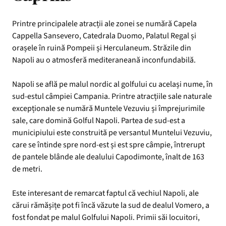
Printre principalele atracții ale zonei se numără Capela
Cappella Sansevero, Catedrala Duomo, Palatul Regal și
orașele în ruină Pompeii și Herculaneum. Străzile din
Napoli au o atmosferă mediteraneană inconfundabilă.
Napoli se află pe malul nordic al golfului cu același nume, în
sud-estul câmpiei Campania. Printre atracțiile sale naturale
excepționale se numără Muntele Vezuviu și împrejurimile
sale, care domină Golful Napoli. Partea de sud-est a
municipiului este construită pe versantul Muntelui Vezuviu,
care se întinde spre nord-est și est spre câmpie, întrerupt
de pantele blânde ale dealului Capodimonte, înalt de 163
de metri.
Este interesant de remarcat faptul că vechiul Napoli, ale
cărui rămășițe pot fi încă văzute la sud de dealul Vomero, a
fost fondat pe malul Golfului Napoli. Primii săi locuitori,