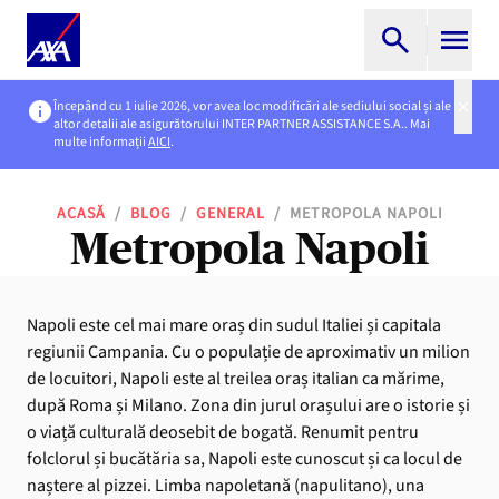
Începând cu 1 iulie 2026, vor avea loc modificări ale sediului social și ale
altor detalii ale asigurătorului INTER PARTNER ASSISTANCE S.A.. Mai
multe informații
AICI
.
ACASĂ
/
BLOG
/
GENERAL
/
METROPOLA NAPOLI
Metropola Napoli
Napoli este cel mai mare oraș din sudul Italiei și capitala
regiunii Campania. Cu o populație de aproximativ un milion
de locuitori, Napoli este al treilea oraș italian ca mărime,
după Roma și Milano. Zona din jurul orașului are o istorie și
o viață culturală deosebit de bogată. Renumit pentru
folclorul și bucătăria sa, Napoli este cunoscut și ca locul de
naștere al pizzei. Limba napoletană (napulitano), una