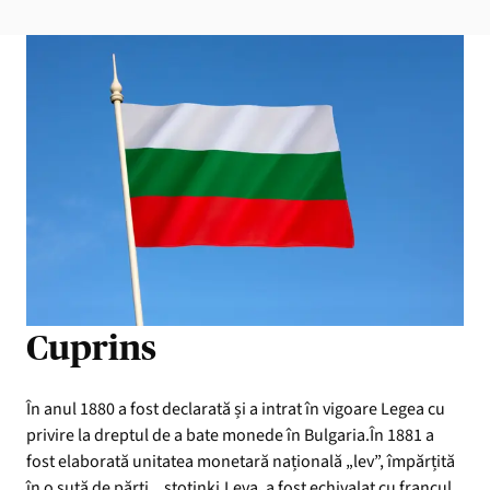
Cuprins
În anul 1880 a fost declarată și a intrat în vigoare Legea cu
privire la dreptul de a bate monede în Bulgaria.În 1881 a
fost elaborată unitatea monetară națională „lev”, împărțită
în o sută de părți, „stotinki.Leva, a fost echivalat cu francul