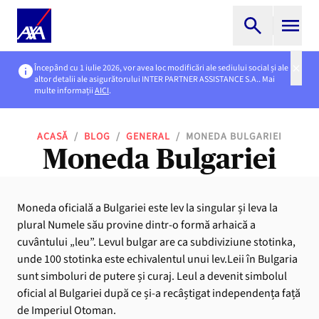
Începând cu 1 iulie 2026, vor avea loc modificări ale sediului social și ale
altor detalii ale asigurătorului INTER PARTNER ASSISTANCE S.A.. Mai
multe informații
AICI
.
ACASĂ
/
BLOG
/
GENERAL
/
MONEDA BULGARIEI
Moneda Bulgariei
Moneda oficială a Bulgariei este lev la singular și leva la
plural Numele său provine dintr-o formă arhaică a
cuvântului „leu”. Levul bulgar are ca subdiviziune stotinka,
unde 100 stotinka este echivalentul unui lev.Leii în Bulgaria
sunt simboluri de putere și curaj. Leul a devenit simbolul
oficial al Bulgariei după ce și-a recâștigat independența față
de Imperiul Otoman.