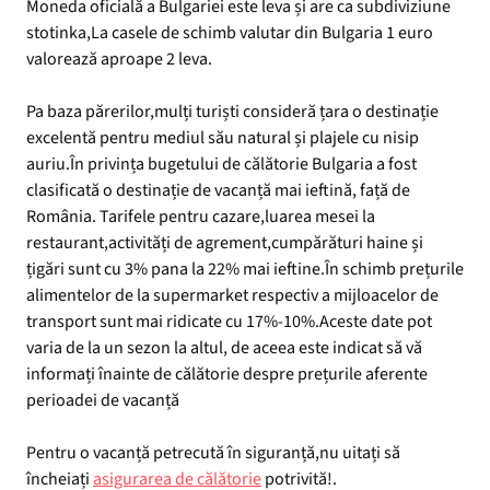
Moneda oficială a Bulgariei este leva și are ca subdiviziune
stotinka,La casele de schimb valutar din Bulgaria 1 euro
valorează aproape 2 leva.
Pa baza părerilor,mulți turiști consideră țara o destinație
excelentă pentru mediul său natural și plajele cu nisip
auriu.În privința bugetului de călătorie Bulgaria a fost
clasificată o destinație de vacanță mai ieftină, față de
România. Tarifele pentru cazare,luarea mesei la
restaurant,activități de agrement,cumpărături haine și
țigări sunt cu 3% pana la 22% mai ieftine.În schimb prețurile
alimentelor de la supermarket respectiv a mijloacelor de
transport sunt mai ridicate cu 17%-10%.Aceste date pot
varia de la un sezon la altul, de aceea este indicat să vă
informați înainte de călătorie despre prețurile aferente
perioadei de vacanță
Pentru o vacanță petrecută în siguranță,nu uitați să
încheiați
asigurarea de călătorie
potrivită!.