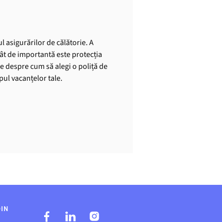
l asigurărilor de călătorie. A
cât de importantă este protecția
le despre cum să alegi o poliță de
mpul vacanțelor tale.
DIN