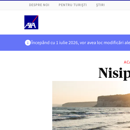
DESPRE NOI
PENTRU TURIȘTI
ȘTIRI
Începând cu 1 iulie 2026, vor avea loc modificări al
AC
Nisi