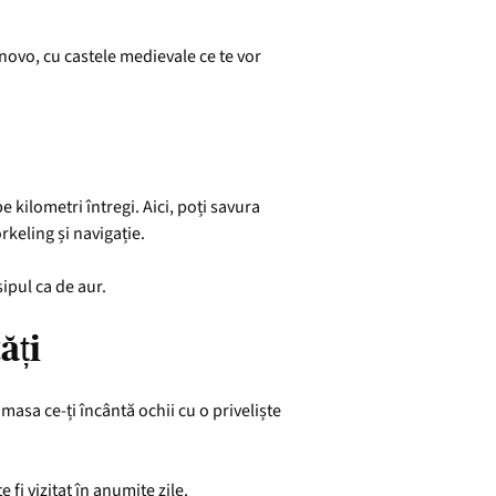
novo, cu castele medievale ce te vor
e kilometri întregi. Aici, poți savura
rkeling și navigație.
sipul ca de aur.
ăți
masa ce-ți încântă ochii cu o priveliște
fi vizitat în anumite zile.