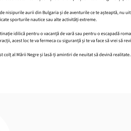
e nisipurile aurii din Bulgaria și de aventurile ce te așteaptă, nu uit
icate sporturile nautice sau alte activități extreme.
tinație idilică pentru o vacanță de vară sau pentru o escapadă romant
acții, acest loc te va fermeca cu siguranță și te va face să vrei să revi
 colț al Mării Negre și lasă-ți amintiri de neuitat să devină realitate.