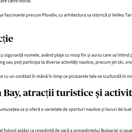
are către litoral.
e fascinante precum Plovdiv, cu arhitectura sa istorică și Veliko Tar
cție
cu siguranță numele, având plaje cu nisip fin și auriu care se întind p
ng sau poți participa la diverse activități nautice, precum jet ski, sno
-te cu un cocktail în mână în timp ce picioarele tale se scufundă în ni
y, atracții turistice și activit
usețea sa și oferă o varietate de sporturi nautice și locuri de luat 
olosit astăzi ca reședință de vară a președintelui Bulgariei și poate 