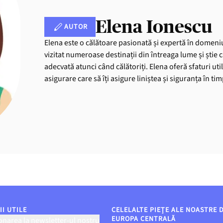
Elena Ionescu
AUTOR
Elena este o călătoare pasionată și expertă în domeniu
vizitat numeroase destinații din întreaga lume și știe 
adecvată atunci când călătoriți. Elena oferă sfaturi uti
asigurare care să îți asigure liniștea și siguranța în ti
I UTILE
CELELALTE PIEȚE ALE NOASTRE 
EUROPA CENTRALĂ
narea la newsletter-ul nostru