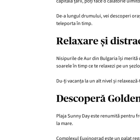
capitala țării, poți face o călătorie uimito
De-a lungul drumului, vei descoperi oraș
teleporta în timp.
Relaxare și distra
Nisipurile de Aur din Bulgaria își merită 
soarele în timp ce te relaxezi pe un șezlo
Du-ți vacanța la un alt nivel și relaxează
Descoperă Golden Ba
Plaja Sunny Day este renumită pentru frum
la mare.
Complexul Euxinograd este un palat regal f