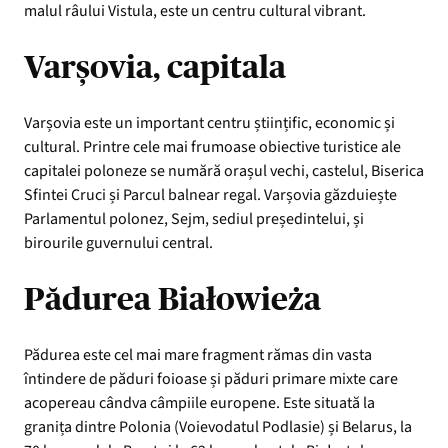
malul râului Vistula, este un centru cultural vibrant.
Varșovia, capitala
Varșovia este un important centru științific, economic și
cultural. Printre cele mai frumoase obiective turistice ale
capitalei poloneze se numără orașul vechi, castelul, Biserica
Sfintei Cruci și Parcul balnear regal. Varșovia găzduiește
Parlamentul polonez, Sejm, sediul președintelui, și
birourile guvernului central.
Pădurea Białowieża
Pădurea este cel mai mare fragment rămas din vasta
întindere de păduri foioase și păduri primare mixte care
acopereau cândva câmpiile europene. Este situată la
granița dintre Polonia (Voievodatul Podlasie) și Belarus, la