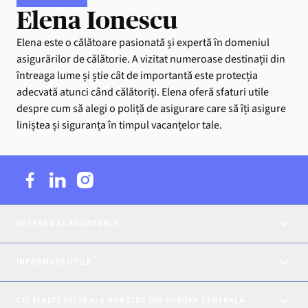
Elena Ionescu
Elena este o călătoare pasionată și expertă în domeniul
asigurărilor de călătorie. A vizitat numeroase destinații din
întreaga lume și știe cât de importantă este protecția
adecvată atunci când călătoriți. Elena oferă sfaturi utile
despre cum să alegi o poliță de asigurare care să îți asigure
liniștea și siguranța în timpul vacanțelor tale.
DESPRE AXA ASSISTANCE
INFORMAȚII UTILE
CELELALTE PIEȚE ALE NOASTRE DIN EUROPA CENTRALĂ