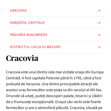
CRACOVIA
VARȘOVIA, CAPITALA
PĂDUREA BIAŁOWIEŻA
DISTRICTUL LACULUI MAZURY
Cracovia
Cracovia este unul dintre cele mai vizitate orașe din Europa
Centrală. A fost capitala Poloniei până în 1795, când a fost
preluată de Varșovia. Una dintre principalele atracții ale
acestui oraș fermecător este piața sa din secolul al XIII-lea.
Oriunde vă uitați, puteți descoperi palate, biserici și clădiri
de o frumusețe excepțională. Orașul său vechi este foarte
fermecător și are o atmosferă plăcută. Cracovia, situată pe