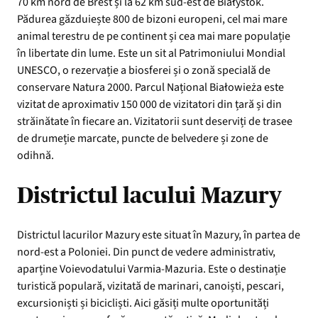
70 km nord de Brest și la 62 km sud-est de Białystok.
Pădurea găzduiește 800 de bizoni europeni, cel mai mare
animal terestru de pe continent și cea mai mare populație
în libertate din lume. Este un sit al Patrimoniului Mondial
UNESCO, o rezervație a biosferei și o zonă specială de
conservare Natura 2000. Parcul Național Białowieża este
vizitat de aproximativ 150 000 de vizitatori din țară și din
străinătate în fiecare an. Vizitatorii sunt deserviți de trasee
de drumeție marcate, puncte de belvedere și zone de
odihnă.
Districtul lacului Mazury
Districtul lacurilor Mazury este situat în Mazury, în partea de
nord-est a Poloniei. Din punct de vedere administrativ,
aparține Voievodatului Varmia-Mazuria. Este o destinație
turistică populară, vizitată de marinari, canoiști, pescari,
excursioniști și bicicliști. Aici găsiți multe oportunități