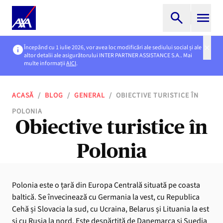
Începând cu 1 iulie 2026, vor avea loc modificări ale sediului social și ale
altor detalii ale asigurătorului INTER PARTNER ASSISTANCE S.A.. Mai
multe informații
AICI
.
ACASĂ
/
BLOG
/
GENERAL
/
OBIECTIVE TURISTICE ÎN
POLONIA
Obiective turistice în
Polonia
Polonia este o țară din Europa Centrală situată pe coasta
baltică. Se învecinează cu Germania la vest, cu Republica
Cehă și Slovacia la sud, cu Ucraina, Belarus și Lituania la est
și cu Rusia la nord. Este despărțită de Danemarca și Suedia