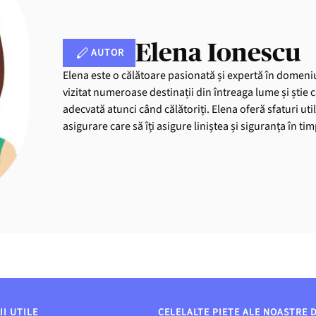
Elena Ionescu
AUTOR
Elena este o călătoare pasionată și expertă în domeniu
vizitat numeroase destinații din întreaga lume și știe 
adecvată atunci când călătoriți. Elena oferă sfaturi uti
asigurare care să îți asigure liniștea și siguranța în ti
I UTILE
CELELALTE PIEȚE ALE NOASTRE 