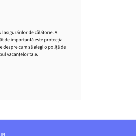
l asigurărilor de călătorie. A
cât de importantă este protecția
le despre cum să alegi o poliță de
mpul vacanțelor tale.
DIN