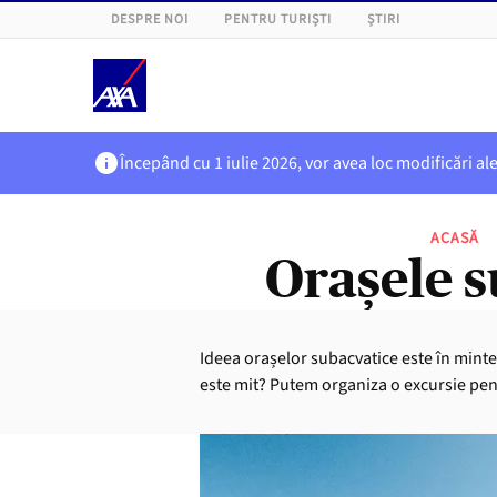
DESPRE NOI
PENTRU TURIȘTI
ȘTIRI
Începând cu 1 iulie 2026, vor avea loc modificări al
ACASĂ
Orașele s
Ideea orașelor subacvatice este în mintea
este mit? Putem organiza o excursie pent