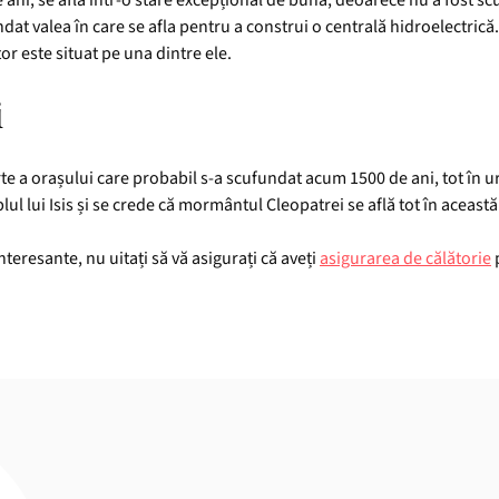
e ani, se află într-o stare excepțional de bună, deoarece nu a fost 
at valea în care se afla pentru a construi o centrală hidroelectrică
tor este situat pe una dintre ele.
i
arte a orașului care probabil s-a scufundat acum 1500 de ani, tot în
mplul lui Isis și se crede că mormântul Cleopatrei se află tot în aceast
interesante, nu uitați să vă asigurați că aveți
asigurarea de călătorie
p