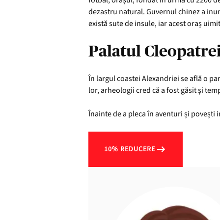
fotbal, orașul, fondat în urmă cu 2200 d
dezastru natural. Guvernul chinez a inund
există sute de insule, iar acest oraș uimi
Palatul Cleopatre
În largul coastei Alexandriei se află o p
lor, arheologii cred că a fost găsit și te
Înainte de a pleca în aventuri și povești 
10% REDUCERE