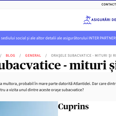
CONTACT
ASIGURĂRI D
e sediului social și ale altor detalii ale asigurătorului INTER PART
/
BLOG
/
GENERAL
/
ORAȘELE SUBACVATICE - MITURI ȘI R
ubacvatice - mituri și
 multora, probabil în mare parte datorită Atlantidei. Dar care dintre
ru a vizita unul dintre aceste orașe subacvatice?
Cuprins