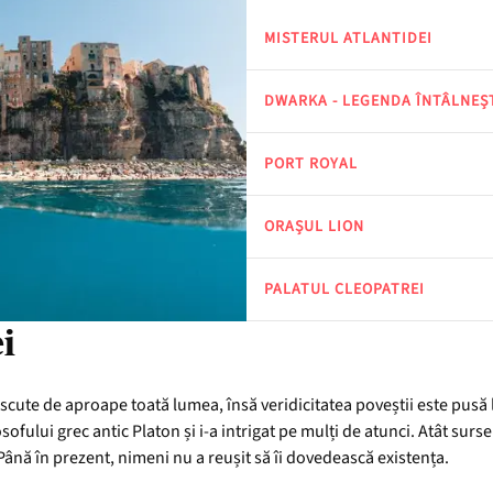
MISTERUL ATLANTIDEI
DWARKA - LEGENDA ÎNTÂLNEȘ
PORT ROYAL
ORAȘUL LION
PALATUL CLEOPATREI
i
cute de aproape toată lumea, însă veridicitatea poveștii este pusă 
ofului grec antic Platon și i-a intrigat pe mulți de atunci. Atât sursel
Până în prezent, nimeni nu a reușit să îi dovedească existența.