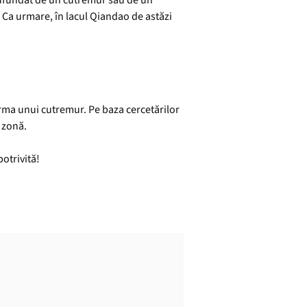
scufundat de un cutremur sau de un
. Ca urmare, în lacul Qiandao de astăzi
 urma unui cutremur. Pe baza cercetărilor
ă zonă.
otrivită!