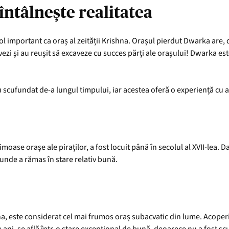
întâlnește realitatea
l important ca oraș al zeității Krishna. Orașul pierdut Dwarka are, 
vezi și au reușit să excaveze cu succes părți ale orașului! Dwarka es
u scufundat de-a lungul timpului, iar acestea oferă o experiență cu 
imoase orașe ale piraților, a fost locuit până în secolul al XVII-lea
 unde a rămas în stare relativ bună.
na, este considerat cel mai frumos oraș subacvatic din lume. Acoper