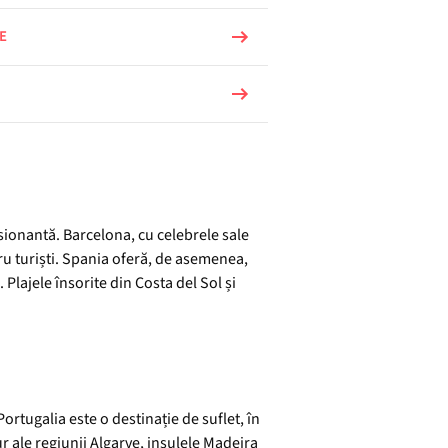
E
sionantă. Barcelona, cu celebrele sale
u turiști. Spania oferă, de asemenea,
 Plajele însorite din Costa del Sol și
ortugalia este o destinație de suflet, în
aur ale regiunii Algarve, insulele Madeira