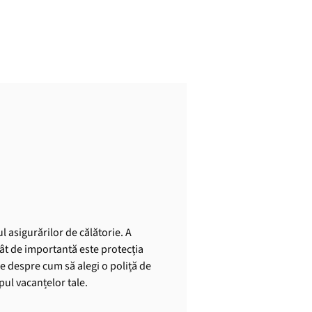
l asigurărilor de călătorie. A
cât de importantă este protecția
le despre cum să alegi o poliță de
mpul vacanțelor tale.