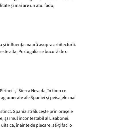
itate și mai are un atu: fado,
 și influența maură asupra arhitecturii.
este alta, Portugalia se bucură de o
Pirineii și Sierra Nevada, în timp ce
e aglomerate ale Spaniei și peisajele mai
istinct. Spania strălucește prin orașele
ele, șarmul incontestabil al Lisabonei.
ita ca, înainte de plecare, să-ți faci o