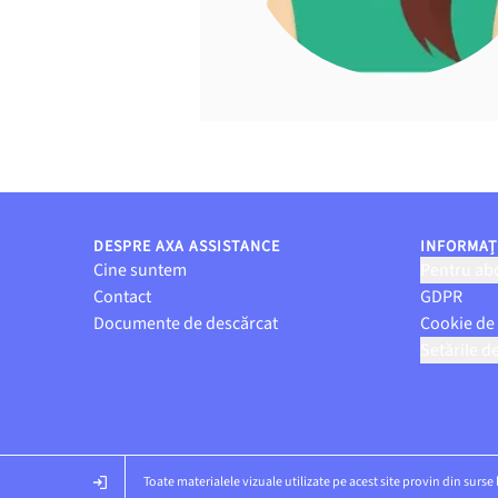
DESPRE AXA ASSISTANCE
INFORMAȚI
Cine suntem
Pentru abo
Contact
GDPR
Documente de descărcat
Cookie de
Setările d
Toate materialele vizuale utilizate pe acest site provin din surse