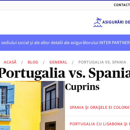
CONTACT
ASIGURĂRI D
e sediului social și ale altor detalii ale asigurătorului INTER PART
ACASĂ
/
BLOG
/
GENERAL
/
PORTUGALIA VS. SPANIA
Portugalia vs. Spani
Cuprins
SPANIA ȘI ORAȘELE EI COLORA
PORTUGALIA CU LISABONA ȘI 