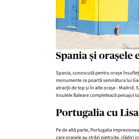
Spania și orașele 
Spania, cunoscută pentru orașe însufleți
monumente ce poartă semnătura lui Gaudí
atracții de top și în alte orașe - Madrid,
Insulele Baleare completează peisajul tur
Portugalia cu Lis
Pe de altă parte, Portugalia impresionează
care orașele au străzi pietruite, clădiri 