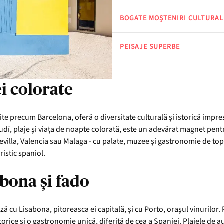
BOGATE MOȘTENIRI CULTURAL
PEISAJE SUPERBE
ei colorate
te precum Barcelona, oferă o diversitate culturală și istorică impre
, plaje și viața de noapte colorată, este un adevărat magnet pentr
 Sevilla, Valencia sau Malaga - cu palate, muzee și gastronomie de top.
istic spaniol.
abona și fado
 cu Lisabona, pitoreasca ei capitală, și cu Porto, orașul vinurilor. P
istorice și o gastronomie unică, diferită de cea a Spaniei. Plajele de 