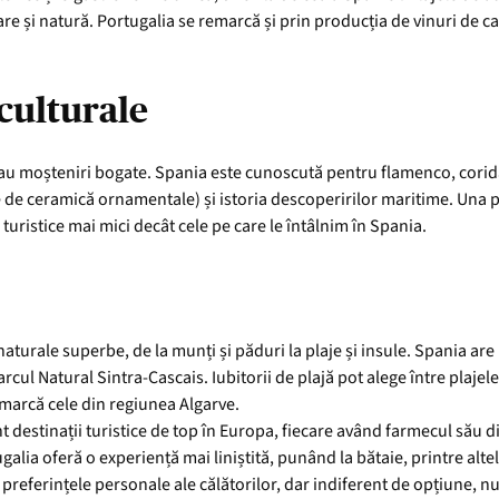
re și natură. Portugalia se remarcă și prin producția de vinuri de cal
culturale
 au moșteniri bogate. Spania este cunoscută pentru flamenco, corida
le de ceramică ornamentale) și istoria descoperirilor maritime. Una p
turistice mai mici decât cele pe care le întâlnim în Spania.
aturale superbe, de la munți și păduri la plaje și insule. Spania are 
cul Natural Sintra-Cascais. Iubitorii de plajă pot alege între plajel
remarcă cele din regiunea Algarve.
nt destinații turistice de top în Europa, fiecare având farmecul său d
ugalia oferă o experiență mai liniștită, punând la bătaie, printre alt
referințele personale ale călătorilor, dar indiferent de opțiune, nu u