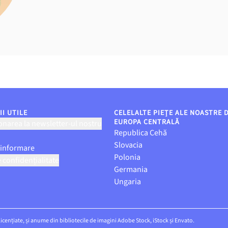
I UTILE
CELELALTE PIEȚE ALE NOASTRE 
EUROPA CENTRALĂ
narea la newsletter-ul nostru
Republica Cehă
Slovacia
 informare
Polonia
e confidențialitate
Germania
Ungaria
 licențiate, și anume din bibliotecile de imagini Adobe Stock, iStock și Envato.