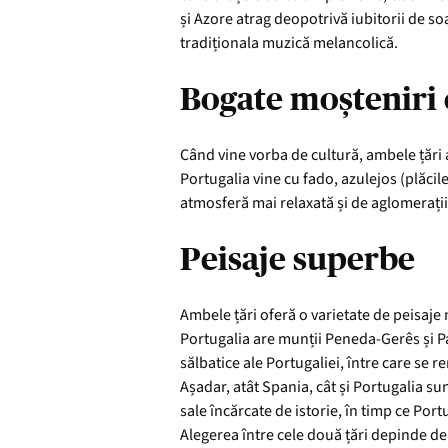
și Azore atrag deopotrivă iubitorii de soa
tradiționala muzică melancolică.
Bogate moșteniri 
Când vine vorba de cultură, ambele țări
Portugalia vine cu fado, azulejos (plăci
atmosferă mai relaxată și de aglomerații 
Peisaje superbe
Ambele țări oferă o varietate de peisaje n
Portugalia are munții Peneda-Gerês și Par
sălbatice ale Portugaliei, între care se 
Așadar, atât Spania, cât și Portugalia su
sale încărcate de istorie, în timp ce Port
Alegerea între cele două țări depinde de p