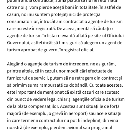
putem anula contractul, suma plătită să nu fie returnată
către noi și vom pierde acești bani în totalitate. În astfel de
cazuri, noi nu suntem protejați nici de protecția
consumatorilor, întrucât am contractat o agenție de turism
care nu este înregistrată. De aceea, merită să căutați o
agenție de turism în lista relevantă aflată pe site-ul Oficiului
Guvernului, astfel încât să fim siguri că alegem un agent de
turism aprobat de guvern, înregistrat oficial.
Alegând o agenție de turism de încredere, ne asigurăm,
printre altele, că în cazul unor modificări efectuate de
furnizorul de servicii, putem să ne retragem din contract și
să primim suma rambursată cu dobândă. Cu toate acestea,
este important de menționat că există cazuri care scutesc
din punct de vedere legal chiar și agențiile oficiale de turism
de la plata compensațiilor. Acestea sunt situațiile de forță
majoră (de exemplu, o grevă în aeroport) sau acele situații
în care termenii contractului nu pot fi îndepliniți din vina
noastră (de exemplu, pierdem avionul sau programul