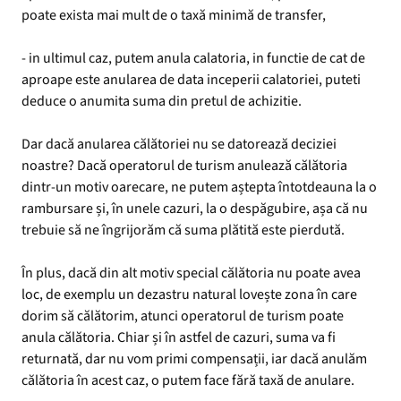
poate exista mai mult de o taxă minimă de transfer,
- in ultimul caz, putem anula calatoria, in functie de cat de
aproape este anularea de data inceperii calatoriei, puteti
deduce o anumita suma din pretul de achizitie.
Dar dacă anularea călătoriei nu se datorează deciziei
noastre? Dacă operatorul de turism anulează călătoria
dintr-un motiv oarecare, ne putem aștepta întotdeauna la o
rambursare și, în unele cazuri, la o despăgubire, așa că nu
trebuie să ne îngrijorăm că suma plătită este pierdută.
În plus, dacă din alt motiv special călătoria nu poate avea
loc, de exemplu un dezastru natural lovește zona în care
dorim să călătorim, atunci operatorul de turism poate
anula călătoria. Chiar și în astfel de cazuri, suma va fi
returnată, dar nu vom primi compensații, iar dacă anulăm
călătoria în acest caz, o putem face fără taxă de anulare.