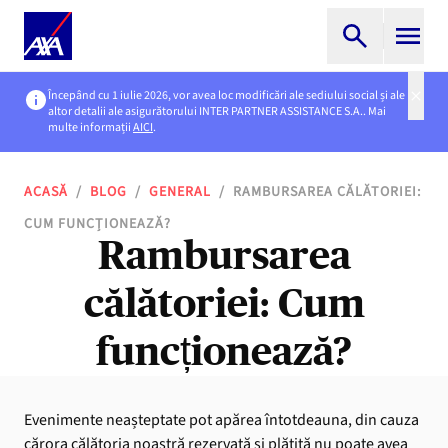
Începând cu 1 iulie 2026, vor avea loc modificări ale sediului social și ale
altor detalii ale asigurătorului INTER PARTNER ASSISTANCE S.A.. Mai
multe informații
AICI
.
ACASĂ
/
BLOG
/
GENERAL
/
RAMBURSAREA CĂLĂTORIEI:
CUM FUNCȚIONEAZĂ?
Rambursarea
călătoriei: Cum
funcționează?
Evenimente neașteptate pot apărea întotdeauna, din cauza
cărora călătoria noastră rezervată și plătită nu poate avea