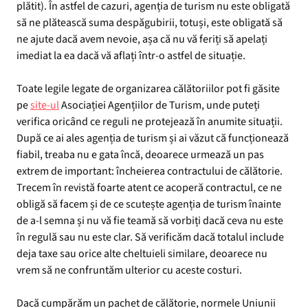
plătit). În astfel de cazuri, agenția de turism nu este obligată
să ne plătească suma despăgubirii, totuși, este obligată să
ne ajute dacă avem nevoie, așa că nu vă feriți să apelați
imediat la ea dacă vă aflați într-o astfel de situație.
Toate legile legate de organizarea călătoriilor pot fi găsite
pe
site-ul
Asociației Agențiilor de Turism, unde puteți
verifica oricând ce reguli ne protejează în anumite situații.
După ce ai ales agenția de turism și ai văzut că funcționează
fiabil, treaba nu e gata încă, deoarece urmează un pas
extrem de important: încheierea contractului de călătorie.
Trecem în revistă foarte atent ce acoperă contractul, ce ne
obligă să facem și de ce scutește agenția de turism înainte
de a-l semna și nu vă fie teamă să vorbiți dacă ceva nu este
în regulă sau nu este clar. Să verificăm dacă totalul include
deja taxe sau orice alte cheltuieli similare, deoarece nu
vrem să ne confruntăm ulterior cu aceste costuri.
Dacă cumpărăm un pachet de călătorie, normele Uniunii