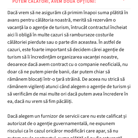
PUTEM CĂLĂTORI, AVEM DOUĂ OPȚIUNI:
Dacă vrem să ne asigurăm că primim înapoi suma plătită în
avans pentru călătoria noastră, merită să rezervăm o
vacanță la o agenție de turism, întrucât contractul încheiat
aici îi obligă în multe cazuri să ramburseze costurile
călătoriei pierdute sau o parte din aceastea. În astfel de
cazuri, este foarte important să decidem cărei agenție de
turism să îi încredințăm organizarea vacanței noastre,
deoarece dacă avem contract cu o companie neoficială, nu
doar că ne putem pierde banii, dar putem chiar să
rămânem blocați într-o țară străină. De aceea nu strică să
rămânem vigilenți atunci când alegem o agenție de turism și
să verificăm de mai multe ori dacă putem avea încredere în
ea, dacă nu vrem să fim păcăliți.
Dacă alegem un furnizor de servicii care nu este calificat și
autorizat de o agenție guvernamentală, ne expunem
riscului ca în cazul oricăror modificări care apar, să nu