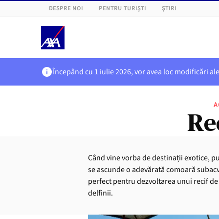
DESPRE NOI
PENTRU TURIȘTI
ȘTIRI
Începând cu 1 iulie 2026, vor avea loc modificări al
A
Rec
Când vine vorba de destinații exotice, pu
se ascunde o adevărată comoară subacvatic
perfect pentru dezvoltarea unui recif de 
delfinii.