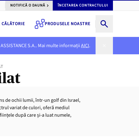
NOTIFICĂ O DAUNĂ
ÎNCETAREA CONTRACTULUI
E CĂLĂTORIE
PRODUSELE NOASTRE
NER ASSISTANCE S.A.. Mai multe informații
AICI
.
AT
ilat
 de ochii lumii, într-un golf din Israel,
trul variat de culori, oferă mediul
ființele după care și-a luat numele,