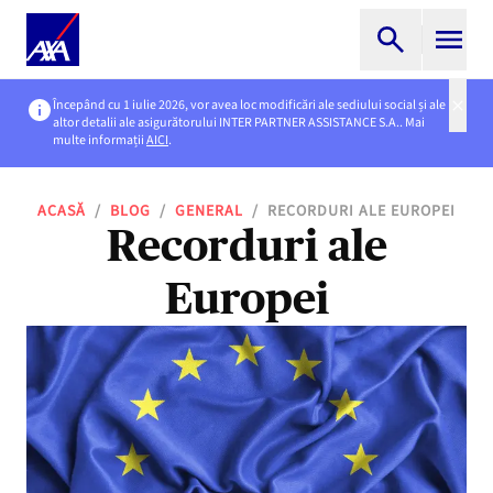
Începând cu 1 iulie 2026, vor avea loc modificări ale sediului social și ale
altor detalii ale asigurătorului INTER PARTNER ASSISTANCE S.A.. Mai
multe informații
AICI
.
ACASĂ
/
BLOG
/
GENERAL
/
RECORDURI ALE EUROPEI
Recorduri ale
Europei