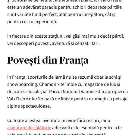
este un adevărat paradis pentru schiori deoarece pârtiile
sunt variate fiind perfect, atât pentru începători, cât și
pentru cei cu experiență.
În fiecare din aceste stațiuni, vei găsi mai mult decât pârtii,
vei descoperi povești, aventură și senzații tari.
Povești din Franța
În Franța, sporturile de iarnă nu se rezumă doar la schi și
snowboarding. Chamonix te îmbie cu magazine de lux și
delicatese locale, iar Parcul Național Vanoise din apropierea
Val d'Isère oferă o oază de liniște pentru drumeții cu peisaje
alpine spectaculoase.
Cu toate acestea, aventura nu vine fără riscuri, iar o
asigurare de călătorie
adecvată este esențială pentru a te
asigura că te poți bucura de excursie în siguranță.