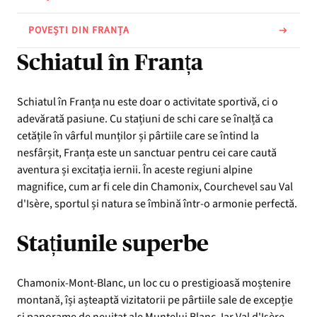
POVEȘTI DIN FRANȚA
Schiatul în Franța
Schiatul în Franța nu este doar o activitate sportivă, ci o
adevărată pasiune. Cu stațiuni de schi care se înalță ca
cetățile în vârful munților și pârtiile care se întind la
nesfârșit, Franța este un sanctuar pentru cei care caută
aventura și excitația iernii. În aceste regiuni alpine
magnifice, cum ar fi cele din Chamonix, Courchevel sau Val
d'Isère, sportul și natura se îmbină într-o armonie perfectă.
Stațiunile superbe
Chamonix-Mont-Blanc, un loc cu o prestigioasă moștenire
montană, își așteaptă vizitatorii pe pârtiile sale de excepție
și panorame de neuitat ale Muntelui Blanc. Iar Val d'Isère