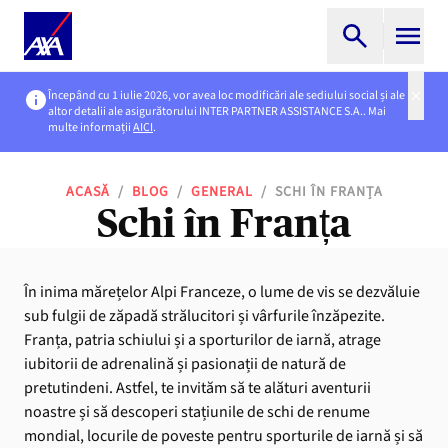
Începând cu 1 iulie 2026, vor avea loc modificări ale sediului social și ale
altor detalii ale asigurătorului INTER PARTNER ASSISTANCE S.A.. Mai
multe informații
AICI
.
ACASĂ
/
BLOG
/
GENERAL
/
SCHI ÎN FRANȚA
Schi în Franța
În inima mărețelor Alpi Franceze, o lume de vis se dezvăluie
sub fulgii de zăpadă strălucitori și vârfurile înzăpezite.
Franța, patria schiului și a sporturilor de iarnă, atrage
iubitorii de adrenalină și pasionații de natură de
pretutindeni. Astfel, te invităm să te alături aventurii
noastre și să descoperi stațiunile de schi de renume
mondial, locurile de poveste pentru sporturile de iarnă și să