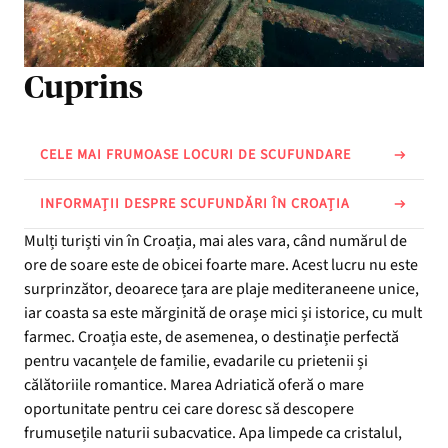
Cuprins
CELE MAI FRUMOASE LOCURI DE SCUFUNDARE
INFORMAȚII DESPRE SCUFUNDĂRI ÎN CROAȚIA
Mulți turiști vin în Croația, mai ales vara, când numărul de
ore de soare este de obicei foarte mare. Acest lucru nu este
surprinzător, deoarece țara are plaje mediteraneene unice,
iar coasta sa este mărginită de orașe mici și istorice, cu mult
farmec. Croația este, de asemenea, o destinație perfectă
pentru vacanțele de familie, evadarile cu prietenii și
călătoriile romantice. Marea Adriatică oferă o mare
oportunitate pentru cei care doresc să descopere
frumusețile naturii subacvatice. Apa limpede ca cristalul,