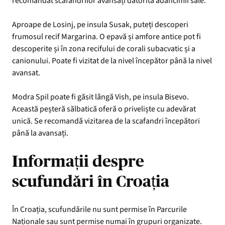
recomandat scafandrilor avansați datorită adâncimii sale.
Aproape de Losinj, pe insula Susak, puteți descoperi
frumosul recif Margarina. O epavă și amfore antice pot fi
descoperite și în zona recifului de corali subacvatic și a
canionului. Poate fi vizitat de la nivel începător până la nivel
avansat.
Modra Spil poate fi găsit lângă Vish, pe insula Bisevo.
Această peșteră sălbatică oferă o priveliște cu adevărat
unică. Se recomandă vizitarea de la scafandri începători
până la avansați.
Informații despre
scufundări în Croația
În Croația, scufundările nu sunt permise în Parcurile
Naționale sau sunt permise numai în grupuri organizate.