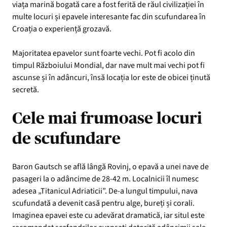
viața marină bogată care a fost ferită de răul civilizației în
multe locuri și epavele interesante fac din scufundarea în
Croația o experiență grozavă.
Majoritatea epavelor sunt foarte vechi. Pot fi acolo din
timpul Războiului Mondial, dar nave mult mai vechi pot fi
ascunse și în adâncuri, însă locația lor este de obicei ținută
secretă.
Cele mai frumoase locuri
de scufundare
Baron Gautsch se află lângă Rovinj, o epavă a unei nave de
pasageri la o adâncime de 28-42 m. Localnicii îl numesc
adesea „Titanicul Adriaticii”. De-a lungul timpului, nava
scufundată a devenit casă pentru alge, bureți și corali.
Imaginea epavei este cu adevărat dramatică, iar situl este