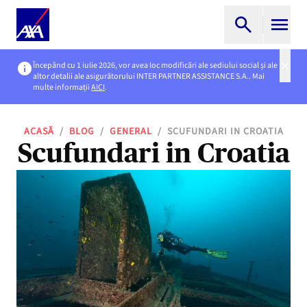
Începând cu 1 iulie 2026, vor avea loc modificări ale sediului social și ale
altor detalii ale asigurătorului INTER PARTNER ASSISTANCE S.A.. Mai
multe informații
AICI
.
ACASĂ
/
BLOG
/
GENERAL
/
SCUFUNDARI IN CROATIA
Scufundari in Croatia