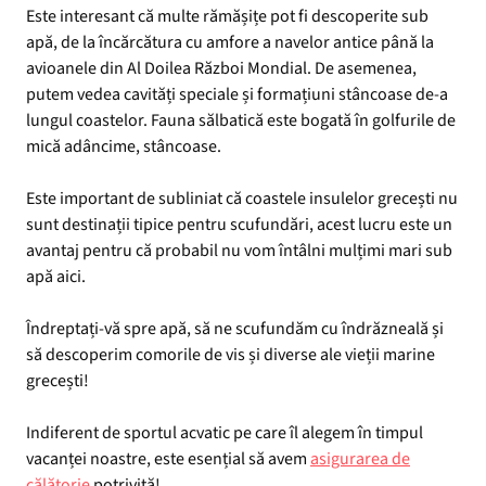
Este interesant că multe rămășițe pot fi descoperite sub
apă, de la încărcătura cu amfore a navelor antice până la
avioanele din Al Doilea Război Mondial. De asemenea,
putem vedea cavități speciale și formațiuni stâncoase de-a
lungul coastelor. Fauna sălbatică este bogată în golfurile de
mică adâncime, stâncoase.
Este important de subliniat că coastele insulelor grecești nu
sunt destinații tipice pentru scufundări, acest lucru este un
avantaj pentru că probabil nu vom întâlni mulțimi mari sub
apă aici.
Îndreptați-vă spre apă, să ne scufundăm cu îndrăzneală și
să descoperim comorile de vis și diverse ale vieții marine
grecești!
Indiferent de sportul acvatic pe care îl alegem în timpul
vacanței noastre, este esențial să avem
asigurarea de
călătorie
potrivită!