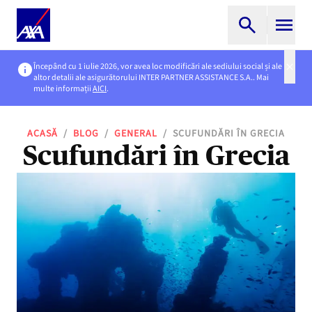
Începând cu 1 iulie 2026, vor avea loc modificări ale sediului social și ale
altor detalii ale asigurătorului INTER PARTNER ASSISTANCE S.A.. Mai
multe informații
AICI
.
ACASĂ
/
BLOG
/
GENERAL
/
SCUFUNDĂRI ÎN GRECIA
Scufundări în Grecia