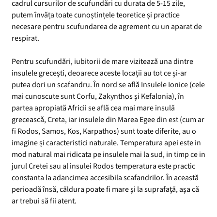
cadrul cursurilor de scufundări cu durata de 5-15 zile,
putem învăța toate cunoștințele teoretice și practice
necesare pentru scufundarea de agrement cu un aparat de
respirat.
Pentru scufundări, iubitorii de mare vizitează una dintre
insulele grecești, deoarece aceste locații au tot ce și-ar
putea dori un scafandru. În nord se află Insulele Ionice (cele
mai cunoscute sunt Corfu, Zakynthos și Kefalonia), în
partea apropiată Africii se află cea mai mare insulă
grecească, Creta, iar insulele din Marea Egee din est (cum ar
fi Rodos, Samos, Kos, Karpathos) sunt toate diferite, au o
imagine și caracteristici naturale. Temperatura apei este in
mod natural mai ridicata pe insulele mai la sud, in timp ce in
jurul Cretei sau al insulei Rodos temperatura este practic
constanta la adancimea accesibila scafandrilor. În această
perioadă însă, căldura poate fi mare și la suprafață, așa că
ar trebui să fii atent.