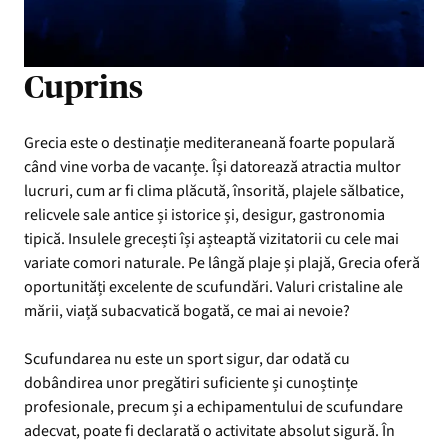
Cuprins
Grecia este o destinație mediteraneană foarte populară
când vine vorba de vacanțe. Își datorează atractia multor
lucruri, cum ar fi clima plăcută, însorită, plajele sălbatice,
relicvele sale antice și istorice și, desigur, gastronomia
tipică. Insulele grecești își așteaptă vizitatorii cu cele mai
variate comori naturale. Pe lângă plaje și plajă, Grecia oferă
oportunități excelente de scufundări. Valuri cristaline ale
mării, viață subacvatică bogată, ce mai ai nevoie?
Scufundarea nu este un sport sigur, dar odată cu
dobândirea unor pregătiri suficiente și cunoștințe
profesionale, precum și a echipamentului de scufundare
adecvat, poate fi declarată o activitate absolut sigură. În