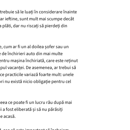
trebuie să le luați în considerare înainte
 par ieftine, sunt mult mai scumpe decât
plăti, dar nu riscați să pierdeți din
, cum ar fi un al doilea șofer sau un
 de închirieri auto din mai multe
entru mașina închiriată, care este reținut
mpul vacanței. De asemenea, ar trebui să
ce practicile variază foarte mult: unele
i nu există nicio obligație pentru cel
 ceea ce poate fi un lucru rău după mai
 a fost eliberată și să nu părăsiți
de acasă.