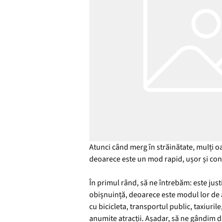
Atunci când merg în străinătate, mulți o
deoarece este un mod rapid, ușor și conven
În primul rând, să ne întrebăm: este jus
obișnuință, deoarece este modul lor de a
cu bicicleta, transportul public, taxiuri
anumite atracții. Așadar, să ne gândim 