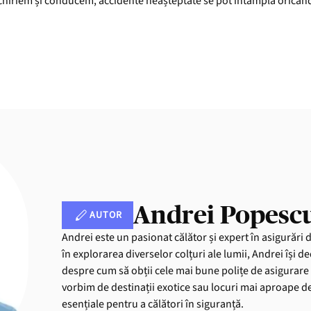
chiriem și conducem, accidente neașteptate se pot întâmpla oricând
Andrei Popesc
AUTOR
Andrei este un pasionat călător și expert în asigurări 
în explorarea diverselor colțuri ale lumii, Andrei își de
despre cum să obții cele mai bune polițe de asigurare 
vorbim de destinații exotice sau locuri mai aproape de 
esențiale pentru a călători în siguranță.