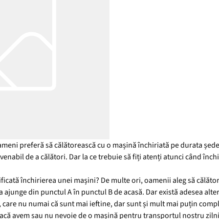
ameni preferă să călătorească cu o mașină închiriată pe durata șederi
abil de a călători. Dar la ce trebuie să fiți atenți atunci când închi
tificată închirierea unei mașini? De multe ori, oamenii aleg să călăt
 ajunge din punctul A în punctul B de acasă. Dar există adesea alter
le, care nu numai că sunt mai ieftine, dar sunt și mult mai puțin comp
dacă avem sau nu nevoie de o mașină pentru transportul nostru zilni