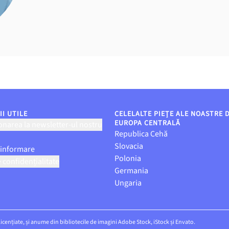
I UTILE
CELELALTE PIEȚE ALE NOASTRE 
EUROPA CENTRALĂ
narea la newsletter-ul nostru
Republica Cehă
Slovacia
 informare
Polonia
e confidențialitate
Germania
Ungaria
 licențiate, și anume din bibliotecile de imagini Adobe Stock, iStock și Envato.