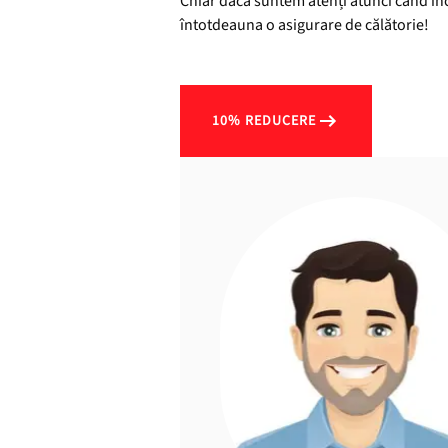
Chiar dacă suntem atenți atunci când în
întotdeauna o asigurare de călătorie!
10% REDUCERE