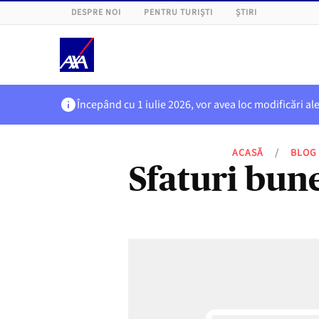
DESPRE NOI
PENTRU TURIȘTI
ȘTIRI
Începând cu 1 iulie 2026, vor avea loc modificări al
ACASĂ
/
BLOG
Sfaturi bun