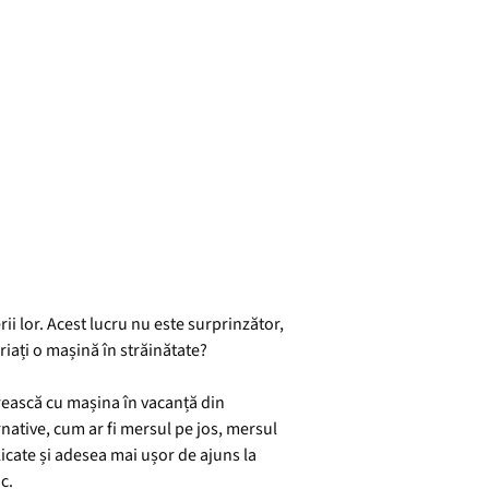
i lor. Acest lucru nu este surprinzător,
riați o mașină în străinătate?
orească cu mașina în vacanță din
native, cum ar fi mersul pe jos, mersul
licate și adesea mai ușor de ajuns la
c.