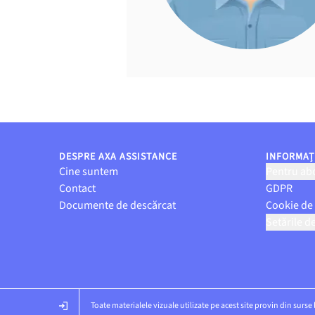
DESPRE AXA ASSISTANCE
INFORMAȚI
Cine suntem
Pentru abo
Contact
GDPR
Documente de descărcat
Cookie de
Setările d
Toate materialele vizuale utilizate pe acest site provin din surse