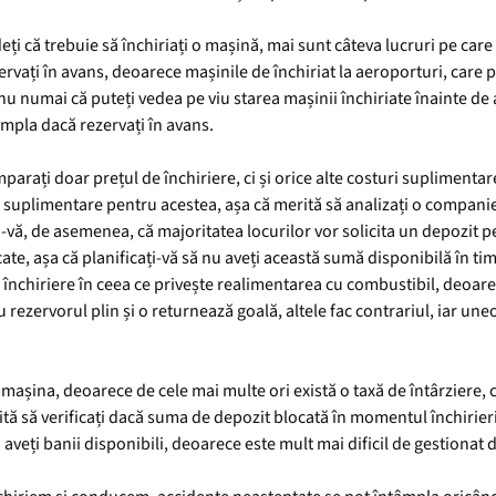
eți că trebuie să închiriați o mașină, mai sunt câteva lucruri pe care 
ezervați în avans, deoarece mașinile de închiriat la aeroporturi, care
nu numai că puteți vedea pe viu starea mașinii închiriate înainte de a 
âmpla dacă rezervați în avans.
arați doar prețul de închiriere, ci și orice alte costuri suplimentare
 suplimentare pentru acestea, așa că merită să analizați o companie
i-vă, de asemenea, că majoritatea locurilor vor solicita un depozit p
te, așa că planificați-vă să nu aveți această sumă disponibilă în ti
e închiriere în ceea ce privește realimentarea cu combustibil, deoare
ezervorul plin și o returnează goală, altele fac contrariul, iar uneor
ți mașina, deoarece de cele mai multe ori există o taxă de întârziere,
rită să verificați dacă suma de depozit blocată în momentul închirierii
veți banii disponibili, deoarece este mult mai dificil de gestionat 