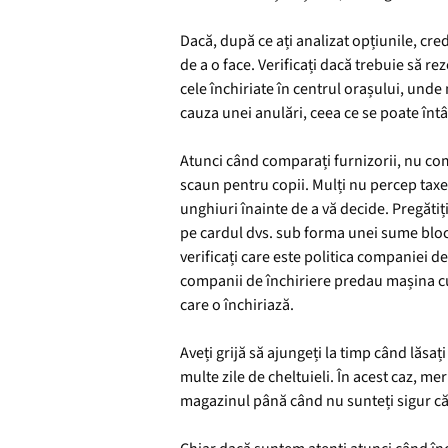
Dacă, după ce ați analizat opțiunile, cred
de a o face. Verificați dacă trebuie să r
cele închiriate în centrul orașului, unde 
cauza unei anulări, ceea ce se poate înt
Atunci când comparați furnizorii, nu comp
scaun pentru copii. Mulți nu percep taxe
unghiuri înainte de a vă decide. Pregătiț
pe cardul dvs. sub forma unei sume bloca
verificați care este politica companiei d
companii de închiriere predau mașina cu r
care o închiriază.
Aveți grijă să ajungeți la timp când lăsa
multe zile de cheltuieli. În acest caz, me
magazinul până când nu sunteți sigur că a