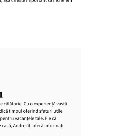
, așa că este important să încheiem
u
de călătorie. Cu o experiență vastă
dică timpul oferind sfaturi utile
pentru vacanțele tale. Fie că
casă, Andrei îți oferă informații