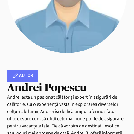
AUTOR
Andrei Popescu
Andrei este un pasionat călător și expert în asigurări de
călătorie. Cu o experiență vastă în explorarea diverselor
colțuri ale lumii, Andrei își dedică timpul oferind sfaturi
utile despre cum să obții cele mai bune polițe de asigurare
pentru vacanțele tale. Fie că vorbim de destinații exotice
sau locuri mai aproape de casă, Andrei îți oferă informații