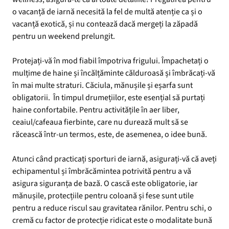
o vacanță de iarnă necesită la fel de multă atenție ca și o
vacanță exotică, și nu contează dacă mergeți la zăpadă
pentru un weekend prelungit.
Protejați-vă în mod fiabil împotriva frigului. Împachetați o
mulțime de haine și încălțăminte călduroasă și îmbrăcați-vă
în mai multe straturi. Căciula, mănușile și eșarfa sunt
obligatorii. În timpul drumețiilor, este esențial să purtați
haine confortabile. Pentru activitățile în aer liber,
ceaiul/cafeaua fierbinte, care nu durează mult să se
răcească într-un termos, este, de asemenea, o idee bună.
Atunci când practicați sporturi de iarnă, asigurați-vă că aveți
echipamentul și îmbrăcămintea potrivită pentru a vă
asigura siguranța de bază. O cască este obligatorie, iar
mănușile, protecțiile pentru coloană și fese sunt utile
pentru a reduce riscul sau gravitatea rănilor. Pentru schi, o
cremă cu factor de protecție ridicat este o modalitate bună