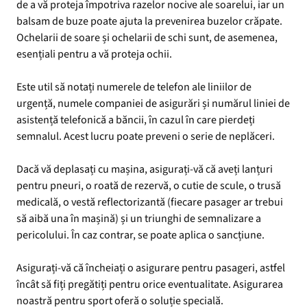
de a vă proteja împotriva razelor nocive ale soarelui, iar un
balsam de buze poate ajuta la prevenirea buzelor crăpate.
Ochelarii de soare și ochelarii de schi sunt, de asemenea,
esențiali pentru a vă proteja ochii.
Este util să notați numerele de telefon ale liniilor de
urgență, numele companiei de asigurări și numărul liniei de
asistență telefonică a băncii, în cazul în care pierdeți
semnalul. Acest lucru poate preveni o serie de neplăceri.
Dacă vă deplasați cu mașina, asigurați-vă că aveți lanțuri
pentru pneuri, o roată de rezervă, o cutie de scule, o trusă
medicală, o vestă reflectorizantă (fiecare pasager ar trebui
să aibă una în mașină) și un triunghi de semnalizare a
pericolului. În caz contrar, se poate aplica o sancțiune.
Asigurați-vă că încheiați o asigurare pentru pasageri, astfel
încât să fiți pregătiți pentru orice eventualitate. Asigurarea
noastră pentru sport oferă o soluție specială.