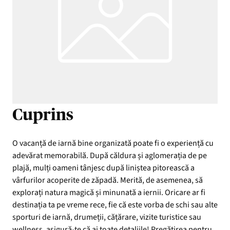
Cuprins
O vacanță de iarnă bine organizată poate fi o experiență cu
adevărat memorabilă. După căldura și aglomerația de pe
plajă, mulți oameni tânjesc după liniștea pitorească a
vârfurilor acoperite de zăpadă. Merită, de asemenea, să
explorați natura magică și minunată a iernii. Oricare ar fi
destinația ta pe vreme rece, fie că este vorba de schi sau alte
sporturi de iarnă, drumeții, cățărare, vizite turistice sau
wellness, asigură-te că ai toate detaliile! Pregătirea pentru