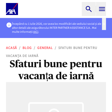
Începând cu 1 iulie 2026, vor avea loc modificări ale sediului social și ale
altor detalii ale asigurătorului INTER PARTNER ASSISTANCE S.A.. Mai
multe informații
AICI
.
ACASĂ
/
BLOG
/
GENERAL
/
SFATURI BUNE PENTRU
VACANȚA DE IARNĂ
Sfaturi bune pentru
vacanța de iarnă