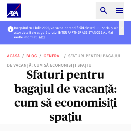
Începând cu 1 iulie 2026, vor avea loc modificări ale sediului social și ale
altor detalii ale asigurătorului INTER PARTNER ASSISTANCE S.A.. Mai
multe informații
AICI
.
ACASĂ
/
BLOG
/
GENERAL
/
SFATURI PENTRU BAGAJUL
DE VACANȚĂ: CUM SĂ ECONOMISIȚI SPAȚIU
Sfaturi pentru
bagajul de vacanță:
cum să economisiți
spațiu