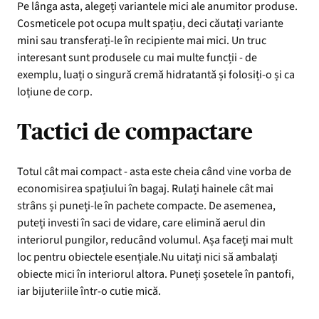
Pe lânga asta, alegeți variantele mici ale anumitor produse.
Cosmeticele pot ocupa mult spațiu, deci căutați variante
mini sau transferați-le în recipiente mai mici. Un truc
interesant sunt produsele cu mai multe funcții - de
exemplu, luați o singură cremă hidratantă și folosiți-o și ca
loțiune de corp.
Tactici de compactare
Totul cât mai compact - asta este cheia când vine vorba de
economisirea spațiului în bagaj. Rulați hainele cât mai
strâns și puneți-le în pachete compacte. De asemenea,
puteți investi în saci de vidare, care elimină aerul din
interiorul pungilor, reducând volumul. Așa faceți mai mult
loc pentru obiectele esențiale.Nu uitați nici să ambalați
obiecte mici în interiorul altora. Puneți șosetele în pantofi,
iar bijuteriile într-o cutie mică.