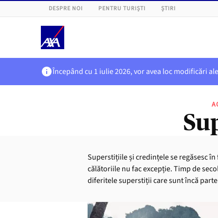
DESPRE NOI
PENTRU TURIȘTI
ȘTIRI
Începând cu 1 iulie 2026, vor avea loc modificări al
A
Sup
Superstițiile și credințele se regăsesc în 
călătoriile nu fac excepție. Timp de secol
diferitele superstiții care sunt încă parte