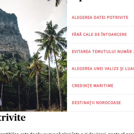
ALEGEREA DATEI POTRIVITE
FĂRĂ CALE DE ÎNTOARCERE
EVITAREA TEMUTULUI NUMĂR 
ALEGEREA UNEI VALIZE ȘI LU
CREDINȚE MARITIME
DESTINAȚII NOROCOASE
rivite