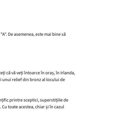
a "A". De asemenea, este mai bine să
i că vă veți întoarce în oraș, în Irlanda,
i unui relief din bronz al locului de
ific printre sceptici, superstițiile de
Cu toate acestea, chiar și în cazul