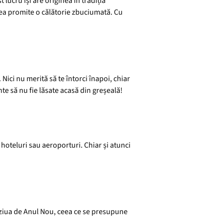
t lucru își are originea în tradiția
putea promite o călătorie zbuciumată. Cu
ici nu merită să te întorci înapoi, chiar
ante să nu fie lăsate acasă din greșeală!
hoteluri sau aeroporturi. Chiar și atunci
n ziua de Anul Nou, ceea ce se presupune