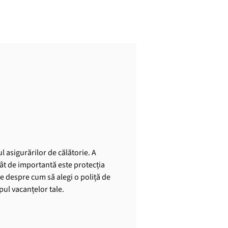
l asigurărilor de călătorie. A
cât de importantă este protecția
le despre cum să alegi o poliță de
mpul vacanțelor tale.