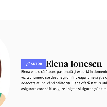
Elena Ionescu
AUTOR
Elena este o călătoare pasionată și expertă în domeniu
vizitat numeroase destinații din întreaga lume și știe 
adecvată atunci când călătoriți. Elena oferă sfaturi uti
asigurare care să îți asigure liniștea și siguranța în ti