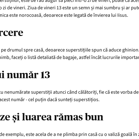
erstițiilor, este de rău augur să pleci într-o zi de vineri, poate că aces
tr-o zi de vineri. Ziua de vineri 13 este un semn și mai sumbru și ar 
nica este norocoasă, deoarece este legată de învierea lui Iisus.
arcere
 pe drumul spre casă, deoarece superstițiile spun că aduce ghinion. N
chimb, faceți o listă detaliată de bagaje, astfel încât lucrurile import
ui număr 13
 nenumărate superstiții atunci când călătoriți, fie că este vorba de 
i acest număr - cel puțin dacă sunteți superstițios.
ize și luarea rămas bun
 de exemplu, este acela de a ne plimba prin casă cu o valiză goală î