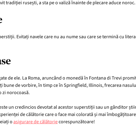
vit tradiției rusești, a sta pe o valiză înainte de plecare aduce noroc.
e
rstiții. Evitați navele care nu au nume sau care se termină cu liter
ase
legate de ele. La Roma, aruncând o monedă în Fontana di Trevi promiteț
i bune de vorbire, în timp ce în Springfield, Illinois, frecarea nasulu
o zi norocoasă.
ste un credincios devotat al acestor superstiții sau un gânditor științ
erienței de călătorie care o face mai colorată și mai îmbogățitoare. 
eiați o
asigurare de călătorie
corespunzătoare!