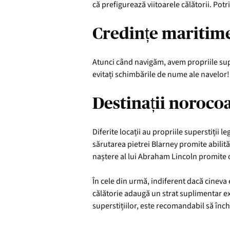
că prefigurează viitoarele călătorii. Potri
Credințe maritim
Atunci când navigăm, avem propriile supe
evitați schimbările de nume ale navelor!
Destinații noroco
Diferite locații au propriile superstiții 
sărutarea pietrei Blarney promite abilităț
naștere al lui Abraham Lincoln promite 
În cele din urmă, indiferent dacă cineva e
călătorie adaugă un strat suplimentar exp
superstițiilor, este recomandabil să înch