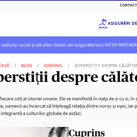
CONTACT
ASIGURĂRI D
e sediului social și ale altor detalii ale asigurătorului INTER PART
CASĂ
/
BLOG
/
GENERAL
/
SUPERSTIȚII DESPRE CĂLĂTOR
erstiții despre călăt
fiecare colț al istoriei umane. Ele se manifestă în viața de zi cu zi, în
e, oamenii au încercat să înțeleagă relația dintre noroc și eșec, iar 
 integrantă a culturilor globale de astăzi.
Cuprins