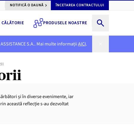
NOTIFICĂ O DAUNĂ
ÎNCETAREA CONTRACTULUI
E CĂLĂTORIE
PRODUSELE NOASTRE
NER ASSISTANCE S.A.. Mai multe informații
AICI
.
II
orii
 sărbători și în diverse evenimente, iar
prin această reflecție s-au dezvoltat