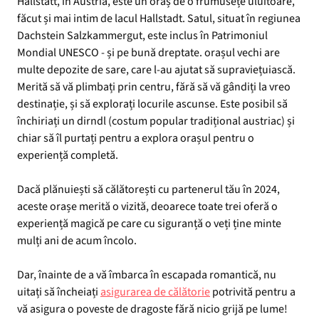
Hallstatt, în Austria, este un oraș de o frumusețe uluitoare,
făcut și mai intim de lacul Hallstadt. Satul, situat în regiunea
Dachstein Salzkammergut, este inclus în Patrimoniul
Mondial UNESCO - și pe bună dreptate. orașul vechi are
multe depozite de sare, care l-au ajutat să supraviețuiască.
Merită să vă plimbați prin centru, fără să vă gândiți la vreo
destinație, și să explorați locurile ascunse. Este posibil să
închiriați un dirndl (costum popular tradițional austriac) și
chiar să îl purtați pentru a explora orașul pentru o
experiență completă.
Dacă plănuiești să călătorești cu partenerul tău în 2024,
aceste orașe merită o vizită, deoarece toate trei oferă o
experiență magică pe care cu siguranță o veți ține minte
mulți ani de acum încolo.
Dar, înainte de a vă îmbarca în escapada romantică, nu
uitați să încheiați
asigurarea de călătorie
potrivită pentru a
vă asigura o poveste de dragoste fără nicio grijă pe lume!