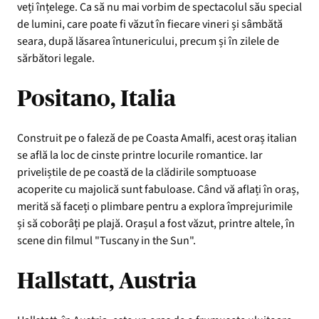
veți înțelege. Ca să nu mai vorbim de spectacolul său special
de lumini, care poate fi văzut în fiecare vineri și sâmbătă
seara, după lăsarea întunericului, precum și în zilele de
sărbători legale.
Positano, Italia
Construit pe o faleză de pe Coasta Amalfi, acest oraș italian
se află la loc de cinste printre locurile romantice. Iar
priveliștile de pe coastă de la clădirile somptuoase
acoperite cu majolică sunt fabuloase. Când vă aflați în oraș,
merită să faceți o plimbare pentru a explora împrejurimile
și să coborâți pe plajă. Orașul a fost văzut, printre altele, în
scene din filmul "Tuscany in the Sun".
Hallstatt, Austria