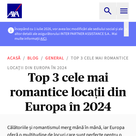
Începând cu 1 iulie 2026, vor avea loc modificări ale sediului social și ale
altor detalii ale asigurătorului INTER PARTNER ASSISTANCE S.A.. Mai
multe informații
AICI
.
ACASĂ
/
BLOG
/
GENERAL
/
TOP 3 CELE MAI ROMANTICE
LOCAȚII DIN EUROPA ÎN 2024
Top 3 cele mai
romantice locații din
Europa în 2024
Călătoriile și romantismul merg mână în mână, iar Europa
oferă o multitudine de locuri care sunt perfecte pentru o