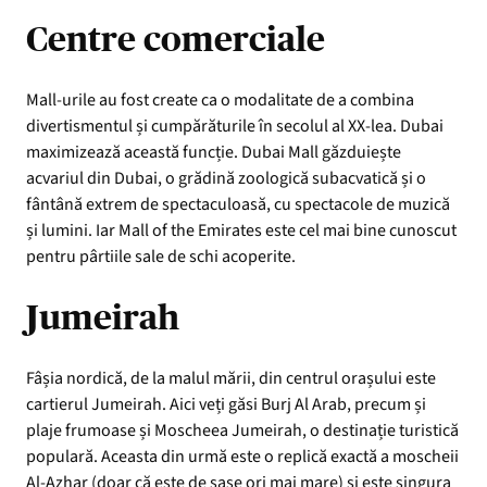
Centre comerciale
Mall-urile au fost create ca o modalitate de a combina
divertismentul și cumpărăturile în secolul al XX-lea. Dubai
maximizează această funcție. Dubai Mall găzduiește
acvariul din Dubai, o grădină zoologică subacvatică și o
fântână extrem de spectaculoasă, cu spectacole de muzică
și lumini. Iar Mall of the Emirates este cel mai bine cunoscut
pentru pârtiile sale de schi acoperite.
Jumeirah
Fâșia nordică, de la malul mării, din centrul orașului este
cartierul Jumeirah. Aici veți găsi Burj Al Arab, precum și
plaje frumoase și Moscheea Jumeirah, o destinație turistică
populară. Aceasta din urmă este o replică exactă a moscheii
Al-Azhar (doar că este de șase ori mai mare) și este singura