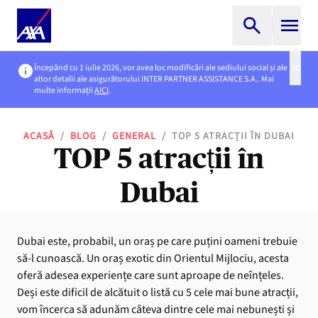
Începând cu 1 iulie 2026, vor avea loc modificări ale sediului social și ale
altor detalii ale asigurătorului INTER PARTNER ASSISTANCE S.A.. Mai
multe informații
AICI
.
ACASĂ
/
BLOG
/
GENERAL
/
TOP 5 ATRACȚII ÎN DUBAI
TOP 5 atracții în
Dubai
Dubai este, probabil, un oraș pe care puțini oameni trebuie
să-l cunoască. Un oraș exotic din Orientul Mijlociu, acesta
oferă adesea experiențe care sunt aproape de neînțeles.
Deși este dificil de alcătuit o listă cu 5 cele mai bune atracții,
vom încerca să adunăm câteva dintre cele mai nebunești și