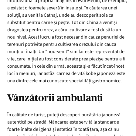
întotdeauna la propria imagine. În Evul Mediu, de exemplu,
a existat o foamete severă în insule și, în căutarea unei
soluții, au venit la Cathaj, unde au descoperit soia ca
substitut pentru carne și pește. Tot din China a venit și
dragostea pentru orez, a cărui cultivare a fost dusă la un
nou nivel. Acest lucru a fost necesar din cauza penuriei de
terenuri potrivite pentru cultivarea orezului din cauza
munților înalți. Un "nou-venit" similar este reprezentat de
vite, care inițial au fost considerate prea piezișe pentru a fi
consumate. În cele din urmă, aceasta și-a făcut încet-încet
loc în meniuri, iar astăzi carnea de vită kobe japoneză este
una dintre cele mai cunoscute specialități gastronomice.
Vânzătorii ambulanți
În calitate de turist, puteți descoperi bucătăria japoneză
autentică pe stradă. Mâncarea este servită la standarde
foarte înalte de igienă și estetică în toată țara, așa că nu