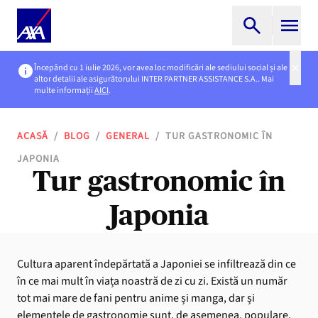
Începând cu 1 iulie 2026, vor avea loc modificări ale sediului social și ale
altor detalii ale asigurătorului INTER PARTNER ASSISTANCE S.A.. Mai
multe informații
AICI
.
ACASĂ
/
BLOG
/
GENERAL
/
TUR GASTRONOMIC ÎN
JAPONIA
Tur gastronomic în
Japonia
Cultura aparent îndepărtată a Japoniei se infiltrează din ce
în ce mai mult în viața noastră de zi cu zi. Există un număr
tot mai mare de fani pentru anime și manga, dar și
elementele de gastronomie sunt, de asemenea, populare.