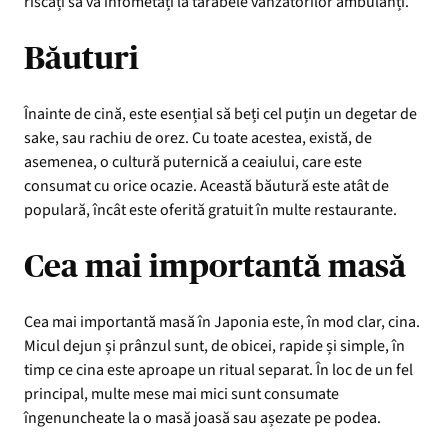
riscați să vă înfometați la tarabele vânzătorilor ambulanți.
Băuturi
Înainte de cină, este esențial să beți cel puțin un degetar de
sake, sau rachiu de orez. Cu toate acestea, există, de
asemenea, o cultură puternică a ceaiului, care este
consumat cu orice ocazie. Această băutură este atât de
populară, încât este oferită gratuit în multe restaurante.
Cea mai importantă masă
Cea mai importantă masă în Japonia este, în mod clar, cina.
Micul dejun și prânzul sunt, de obicei, rapide și simple, în
timp ce cina este aproape un ritual separat. În loc de un fel
principal, multe mese mai mici sunt consumate
îngenuncheate la o masă joasă sau așezate pe podea.