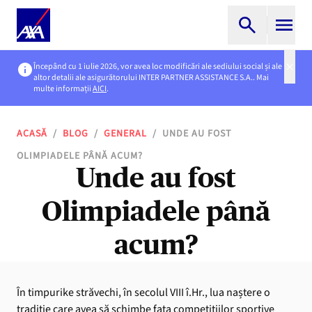
Începând cu 1 iulie 2026, vor avea loc modificări ale sediului social și ale
altor detalii ale asigurătorului INTER PARTNER ASSISTANCE S.A.. Mai
multe informații
AICI
.
ACASĂ
/
BLOG
/
GENERAL
/
UNDE AU FOST
OLIMPIADELE PÂNĂ ACUM?
Unde au fost
Olimpiadele până
acum?
În timpurike străvechi, în secolul VIII î.Hr., lua naștere o
tradiție care avea să schimbe fața competițiilor sportive