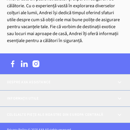
călătorie. Cu o experiență vastă în explorarea diverselor
colțuri ale lumii, Andrei își dedică timpul oferind sfaturi
utile despre cum să obții cele mai bune polițe de asigurare
pentru vacanțele tale. Fie că vorbim de destinații exotice
sau locuri mai aproape de casă, Andrei îți oferă informații
esențiale pentru a călători în siguranță.
DESPRE AXA ASSISTANCE
INFORMAȚII UTILE
CELELALTE PIEȚE ALE NOASTRE DIN EUROPA CENTRALĂ
Privacy Policy © 2025 AXA All rights reserved