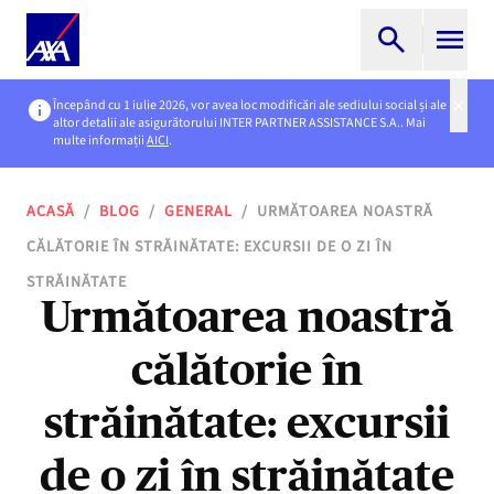
Începând cu 1 iulie 2026, vor avea loc modificări ale sediului social și ale
altor detalii ale asigurătorului INTER PARTNER ASSISTANCE S.A.. Mai
multe informații
AICI
.
ACASĂ
/
BLOG
/
GENERAL
/
URMĂTOAREA NOASTRĂ
CĂLĂTORIE ÎN STRĂINĂTATE: EXCURSII DE O ZI ÎN
STRĂINĂTATE
Următoarea noastră
călătorie în
străinătate: excursii
de o zi în străinătate