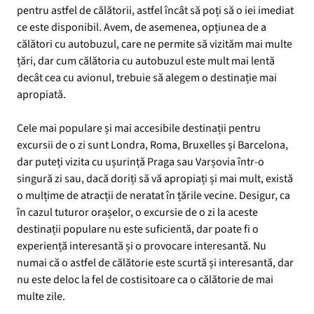
pentru astfel de călătorii, astfel încât să poți să o iei imediat
ce este disponibil. Avem, de asemenea, opțiunea de a
călători cu autobuzul, care ne permite să vizităm mai multe
țări, dar cum călătoria cu autobuzul este mult mai lentă
decât cea cu avionul, trebuie să alegem o destinație mai
apropiată.
Cele mai populare și mai accesibile destinații pentru
excursii de o zi sunt Londra, Roma, Bruxelles și Barcelona,
dar puteți vizita cu ușurință Praga sau Varșovia într-o
singură zi sau, dacă doriți să vă apropiați și mai mult, există
o mulțime de atracții de neratat în țările vecine. Desigur, ca
în cazul tuturor orașelor, o excursie de o zi la aceste
destinații populare nu este suficientă, dar poate fi o
experiență interesantă și o provocare interesantă. Nu
numai că o astfel de călătorie este scurtă și interesantă, dar
nu este deloc la fel de costisitoare ca o călătorie de mai
multe zile.