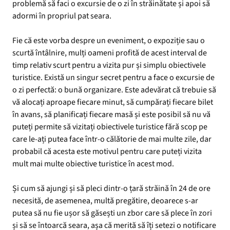
problemă să faci o excursie de o zi în străinătate și apoi să
adormi în propriul pat seara.
Fie că este vorba despre un eveniment, o expoziție sau o
scurtă întâlnire, mulți oameni profită de acest interval de
timp relativ scurt pentru a vizita pur și simplu obiectivele
turistice. Există un singur secret pentru a face o excursie de
o zi perfectă: o bună organizare. Este adevărat că trebuie să
vă alocați aproape fiecare minut, să cumpărați fiecare bilet
în avans, să planificați fiecare masă și este posibil să nu vă
puteți permite să vizitați obiectivele turistice fără scop pe
care le-ați putea face într-o călătorie de mai multe zile, dar
probabil că acesta este motivul pentru care puteți vizita
mult mai multe obiective turistice în acest mod.
Și cum să ajungi și să pleci dintr-o țară străină în 24 de ore
necesită, de asemenea, multă pregătire, deoarece s-ar
putea să nu fie ușor să găsești un zbor care să plece în zori
și să se întoarcă seara, așa că merită să îți setezi o notificare