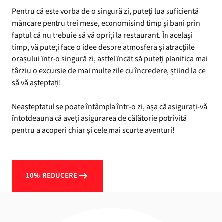
Pentru că este vorba de o singură zi, puteți lua suficientă
mâncare pentru trei mese, economisind timp și bani prin
faptul că nu trebuie să vă opriți la restaurant. În același
timp, vă puteți face o idee despre atmosfera și atracțiile
orașului într-o singură zi, astfel încât să puteți planifica mai
târziu o excursie de mai multe zile cu încredere, știind la ce
să vă așteptați!
Neașteptatul se poate întâmpla într-o zi, așa că asigurați-vă
întotdeauna că aveți asigurarea de călătorie potrivită
pentru a acoperi chiar și cele mai scurte aventuri!
10% REDUCERE