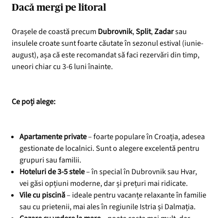
Dacă mergi pe litoral
Orașele de coastă precum
Dubrovnik
,
Split
,
Zadar
sau
insulele croate sunt foarte căutate în sezonul estival (iunie-
august), așa că este recomandat să faci rezervări din timp,
uneori chiar cu 3-6 luni înainte.
Ce poți alege:
Apartamente private
– foarte populare în Croația, adesea
gestionate de localnici. Sunt o alegere excelentă pentru
grupuri sau familii.
Hoteluri de 3-5 stele
– în special în Dubrovnik sau Hvar,
vei găsi opțiuni moderne, dar și prețuri mai ridicate.
Vile cu piscină
– ideale pentru vacanțe relaxante în familie
sau cu prietenii, mai ales în regiunile Istria și Dalmația.