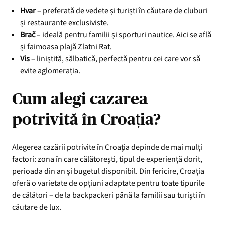
Hvar
– preferată de vedete și turiști în căutare de cluburi
și restaurante exclusiviste.
Brač
– ideală pentru familii și sporturi nautice. Aici se află
și faimoasa plajă Zlatni Rat.
Vis
– liniștită, sălbatică, perfectă pentru cei care vor să
evite aglomerația.
Cum alegi cazarea
potrivită în Croația?
Alegerea cazării potrivite în Croația depinde de mai mulți
factori: zona în care călătorești, tipul de experiență dorit,
perioada din an și bugetul disponibil. Din fericire, Croația
oferă o varietate de opțiuni adaptate pentru toate tipurile
de călători – de la backpackeri până la familii sau turiști în
căutare de lux.