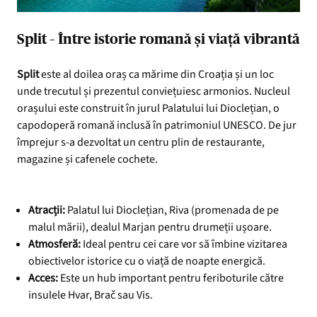
Split – Între istorie romană și viață vibrantă
Split
este al doilea oraș ca mărime din Croația și un loc
unde trecutul și prezentul conviețuiesc armonios. Nucleul
orașului este construit în jurul Palatului lui Dioclețian, o
capodoperă romană inclusă în patrimoniul UNESCO. De jur
împrejur s-a dezvoltat un centru plin de restaurante,
magazine și cafenele cochete.
Atracții:
Palatul lui Dioclețian, Riva (promenada de pe
malul mării), dealul Marjan pentru drumeții ușoare.
Atmosferă:
Ideal pentru cei care vor să îmbine vizitarea
obiectivelor istorice cu o viață de noapte energică.
Acces:
Este un hub important pentru feriboturile către
insulele Hvar, Brač sau Vis.