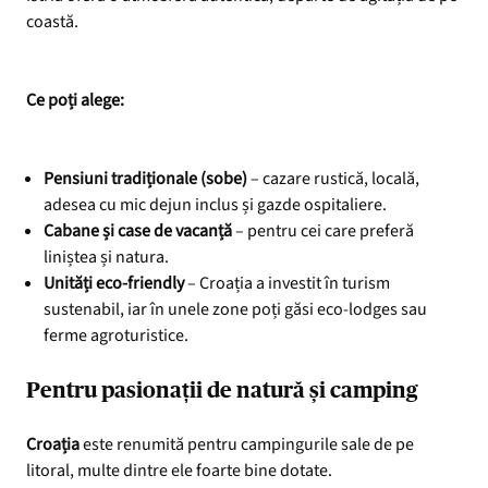
coastă.
Ce poți alege:
Pensiuni tradiționale (sobe)
– cazare rustică, locală,
adesea cu mic dejun inclus și gazde ospitaliere.
Cabane și case de vacanță
– pentru cei care preferă
liniștea și natura.
Unități eco-friendly
– Croația a investit în turism
sustenabil, iar în unele zone poți găsi eco-lodges sau
ferme agroturistice.
Pentru pasionații de natură și camping
C
roația
este renumită pentru campingurile sale de pe
litoral, multe dintre ele foarte bine dotate.