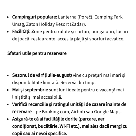
Campinguri populare:
Lanterna (Poreč), Camping Park
Umag, Zaton Holiday Resort (Zadar).
Facilități: Z
one pentru rulote și corturi, bungalouri, locuri
de joacă, restaurante, acces la plajă și sporturi acvatice.
Sfaturi utile pentru rezervare
Sezonul de vârf (iulie-august)
vine cu prețuri mai mari și
disponibilitate limitată. Rezervă din timp!
Mai și septembrie
sunt luni ideale pentru o vacanță mai
liniștită și mai accesibilă.
Verifică recenziile și ratingul unității de cazare înainte de
rezervare
– pe Booking.com, Airbnb sau Google Maps.
Asigură-te că ai facilitățile dorite (parcare, aer
condiționat, bucătărie, Wi-Fi etc.), mai ales dacă mergi cu
copii sau ai nevoi specifice.