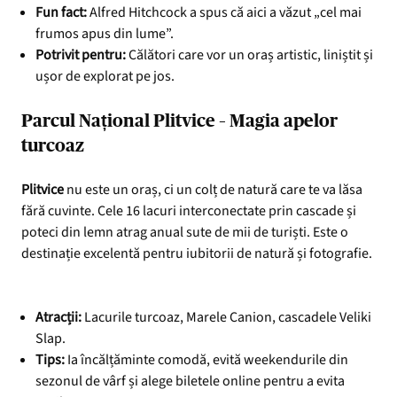
Fun fact:
Alfred Hitchcock a spus că aici a văzut „cel mai
frumos apus din lume”.
Potrivit pen
tru:
Călători care vor un oraș artistic, liniștit și
ușor de explorat pe jos.
Parcul Național Plitvice – Magia apelor
turcoaz
Plitvice
nu este un oraș, ci un colț de natură care te va lăsa
fără cuvinte. Cele 16 lacuri interconectate prin cascade și
poteci din lemn atrag anual sute de mii de turiști. Este o
destinație excelentă pentru iubitorii de natură și fotografie.
Atracții:
Lacurile turcoaz, Marele Canion, cascadele Veliki
Slap.
Tips:
Ia încălțăminte comodă, evită weekendurile din
sezonul de vârf și alege biletele online pentru a evita