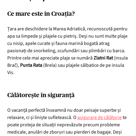
Ce mare este în Croația?
Țara are deschidere la Marea Adriatică, recunoscută pentru
apa sa limpede și plajele cu pietriș. Deși nu sunt multe plaje
cu nisip, apele curate și fauna marină bogată atrag
pasionați de snorkeling, scufundări sau plimbări cu barca.
Printre cele mai apreciate plaje se numără
Zlatni Rat
(insula
Brač),
Punta
Rata
(Brela) sau plajele sălbatice de pe insula
Vis.
Călătorește în siguranță
O vacanță perfectă înseamnă nu doar peisaje superbe și
relaxare, ci și liniște sufletească. O
asigurare de călătorie
te
poate proteja de situații neprevăzute precum probleme
medicale, anulări de zboruri sau pierderi de bagaje. Deși