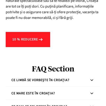
naturale spectaculoase sau să te relaxezi pe litoral, Croația
are tot ce îți poți dori. Cu puțină planificare, informațiile
potrivite și o asigurare care să-ți ofere protecție, vacanța ta
poate fi nu doar memorabilă, ci și fără griji.
10 % REDUCERE
FAQ Section
CE LIMBĂ SE VORBEȘTE ÎN CROAȚIA?
Limba oficială este croata, dar în zonele turistice se
CE MARE ESTE ÎN CROAȚIA?
vorbește și engleză, germană sau italiană.