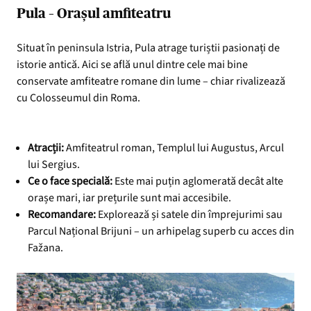
Pula – Orașul amfiteatru
Situat în peninsula Istria, Pula atrage turiștii pasionați de
istorie antică. Aici se află unul dintre cele mai bine
conservate amfiteatre romane din lume – chiar rivalizează
cu Colosseumul din Roma.
Atracții:
Amfiteatrul roman, Templul lui Augustus, Arcul
lui Sergius.
Ce o face specială:
Este mai puțin aglomerată decât alte
orașe mari, iar prețurile sunt mai accesibile.
Recomandare:
Explorează și satele din împrejurimi sau
Parcul Național Brijuni – un arhipelag superb cu acces din
Fažana.