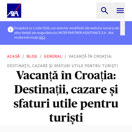
Începând cu 1 iulie 2026, vor avea loc modificări ale sediului social și ale
altor detalii ale asigurătorului INTER PARTNER ASSISTANCE S.A.. Mai
multe informații
AICI
.
ACASĂ
/
BLOG
/
GENERAL
/
VACANȚĂ ÎN CROAȚIA:
DESTINAȚII, CAZARE ȘI SFATURI UTILE PENTRU TURIȘTI
Vacanță în Croația:
Destinații, cazare și
sfaturi utile pentru
turiști