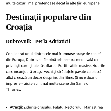
multe cazuri, mai prietenoase decât în alte țări europene.
Destinații populare din
Croația
Dubrovnik – Perla Adriaticii
Considerat unul dintre cele mai frumoase orașe de coastă
din Europa, Dubrovnik îmbină arhitectura medievală cu
priveliști care-ți taie răsuflarea. Fortificațiile masive, zidurile
care înconjoară orașul vechi și străduțele pavate cu piatră
albă creează un decor desprins din filme. Și nu e doar o
impresie – aici s-au filmat multe scene din Game of
Thrones.
Atracții:
Zidurile orașului, Palatul Rectorului, Mănăstirea