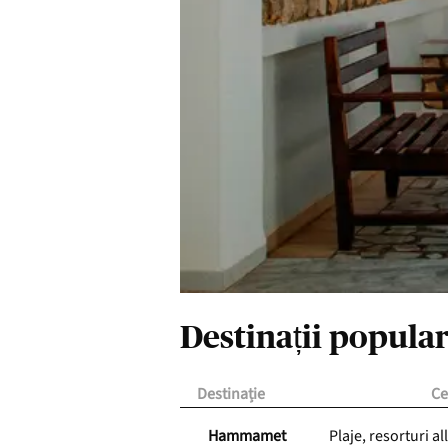
Destinații popula
Destinație
Ce
Hammamet
Plaje, resorturi al