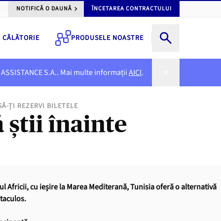
NOTIFICĂ O DAUNĂ
ÎNCETAREA CONTRACTULUI
E CĂLĂTORIE
PRODUSELE NOASTRE
NER ASSISTANCE S.A.. Mai multe informații
AICI
.
SĂ-ȚI REZERVI BILETELE
 știi înainte
l Africii, cu ieșire la Marea Mediterană, Tunisia oferă o alternativă
ctaculos.