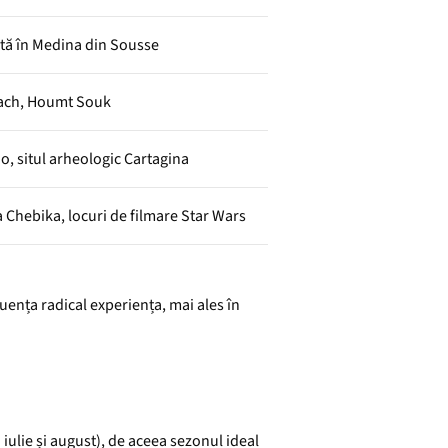
ită în Medina din Sousse
ach, Houmt Souk
, situl arheologic Cartagina
a Chebika, locuri de filmare Star Wars
uența radical experiența, mai ales în
 iulie și august), de aceea sezonul ideal