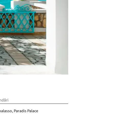
ndări
halasso, Paradis Palace