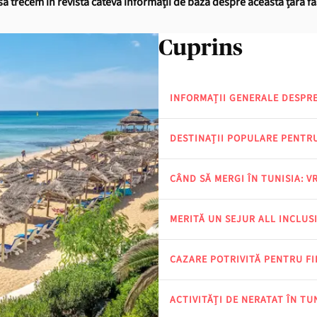
i să trecem în revistă câteva informații de bază despre această țară f
Cuprins
INFORMAȚII GENERALE DESPRE
DESTINAȚII POPULARE PENTRU
CÂND SĂ MERGI ÎN TUNISIA: V
MERITĂ UN SEJUR ALL INCLUSI
CAZARE POTRIVITĂ PENTRU FI
ACTIVITĂȚI DE NERATAT ÎN TU