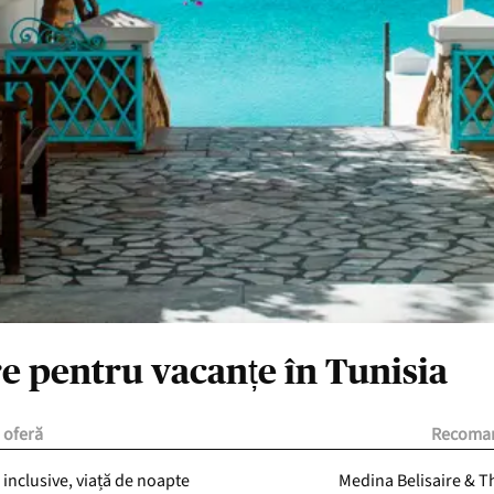
re pentru vacanțe în Tunisia
 oferă
Recoma
l inclusive, viață de noapte
Medina Belisaire & T