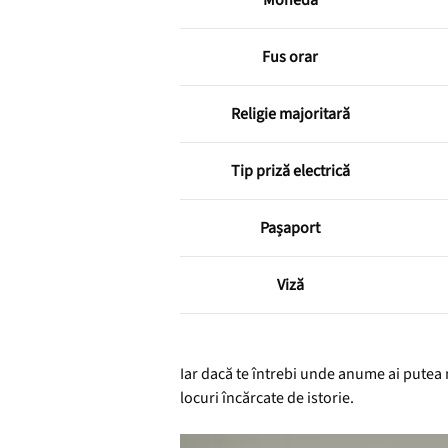
Monedă
Fus orar
Religie majoritară
Tip priză electrică
Pașaport
Viză
Iar dacă te întrebi unde anume ai putea me
locuri încărcate de istorie.