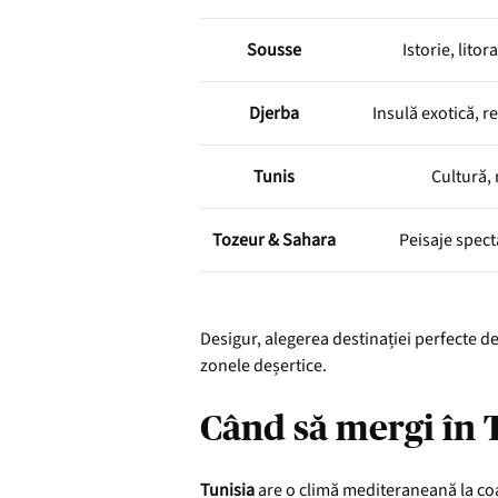
Sousse
Istorie, lito
Djerba
Insulă exotică, r
Tunis
Cultură,
Tozeur & Sahara
Peisaje spect
Desigur, alegerea destinației perfecte d
zonele deșertice.
Când să mergi în 
Tunisia
are o climă mediteraneană la coast