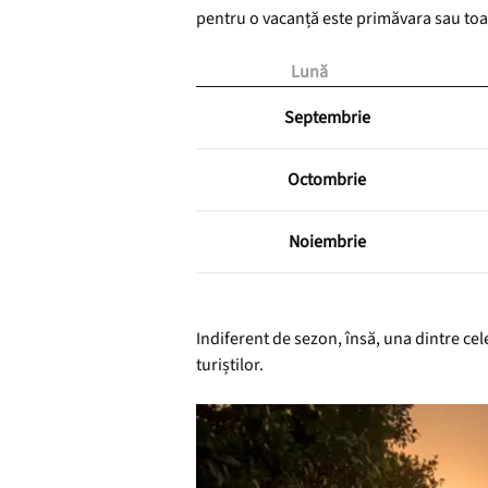
pentru o vacanță este primăvara sau to
Lună
Septembrie
Octombrie
Noiembrie
Indiferent de sezon, însă, una dintre ce
turiștilor.