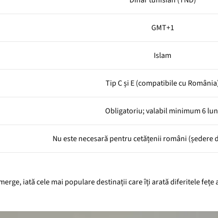
Dinar tunisian (TND)
GMT+1
Islam
Tip C și E (compatibile cu România
Obligatoriu; valabil minimum 6 lun
Nu este necesară pentru cetățenii români (ședere de
rge, iată cele mai populare destinații care îți arată diferitele fețe 