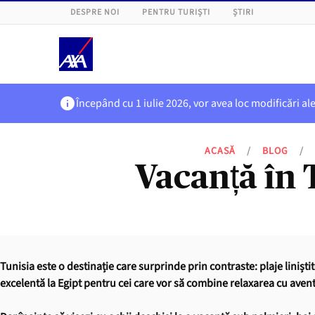
DESPRE NOI
PENTRU TURIȘTI
ȘTIRI
Începând cu 1 iulie 2026, vor avea loc modificări al
ACASĂ
/
BLOG
/
Vacanță în T
Tunisia este o destinație care surprinde prin contraste: plaje linișt
excelentă la Egipt pentru cei care vor să combine relaxarea cu avent