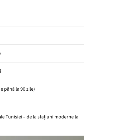
)
i
 până la 90 zile)
ale Tunisiei – de la stațiuni moderne la