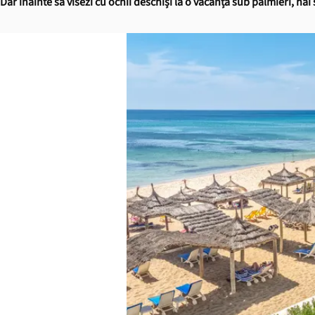
Dar înainte să visezi cu ochii deschiși la o vacanță sub palmieri, ha