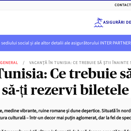
CONTACT
ASIGURĂRI D
e sediului social și ale altor detalii ale asigurătorului INTER PART
GENERAL
/
VACANȚĂ ÎN TUNISIA: CE TREBUIE SĂ ȘTII ÎNAINTE 
unisia: Ce trebuie să
să-ți rezervi biletele
ite, medine vibrante, ruine romane și dune deșertice. Situată în nordu
ura culturală – într-un decor mai puțin aglomerat, dar la fel de spe