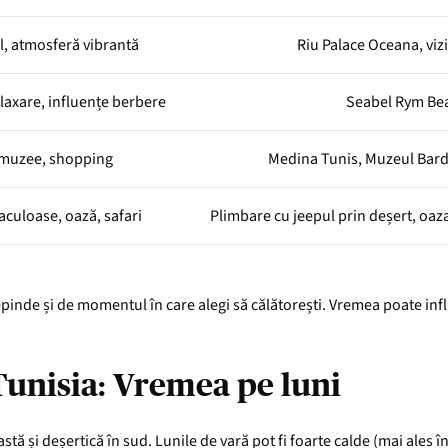
ral, atmosferă vibrantă
Riu Palace Oceana, viz
elaxare, influențe berbere
Seabel Rym Be
 muzee, shopping
Medina Tunis, Muzeul Bardo
aculoase, oază, safari
Plimbare cu jeepul prin deșert, oaz
epinde și de momentul în care alegi să călătorești. Vremea poate infl
Tunisia: Vremea pe luni
ă și deșertică în sud. Lunile de vară pot fi foarte calde (mai ales în